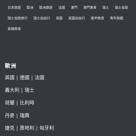
日本旅遊
歐洲
歐洲旅遊
法國
澳門
澳門美食
瑞士
瑞士自助
瑞士自助旅行
瑞士自由行
英國
英國自由行
逢甲美食
青年旅館
高雄美食
歐洲
英國
|
德國
|
法國
義大利
|
瑞士
荷蘭
|
比利時
丹麥
|
瑞典
捷克
|
奧地利
|
匈牙利