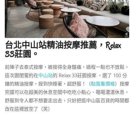
台北中山站精油按摩推薦，Relax
33莊園。
前陣子去泰式按摩，被按得全身酸痛，過程一點也不放鬆，
這次跟閨蜜約在
中山站
的 Relax 33莊園按摩 ，選了 100 分
鐘的精油按摩，按到快睡著，超舒服！（
點我看價格
）按摩
完還可以在超美的休息空間中吃吃小點心、喝喝濃湯休息，
舒服到令人都不想要走出去，只好把逛中山區百貨的時間都
改在這裡放空了（笑）