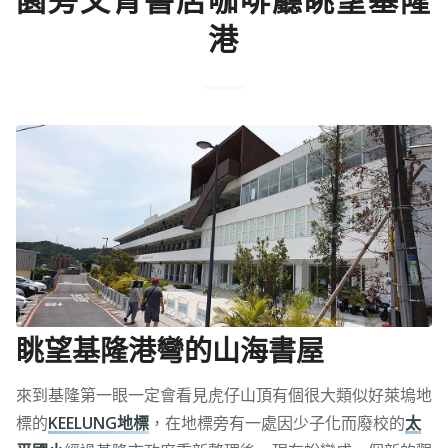
園旁文青書店咖啡廳眺望基隆
港
眺望基隆港彎的山海書屋
來到基隆第一眼一定會看見虎仔山頂有個很大類似好萊塢地
標的
KEELUNG地標
，在地標旁有一處因少子化而廢校的
太