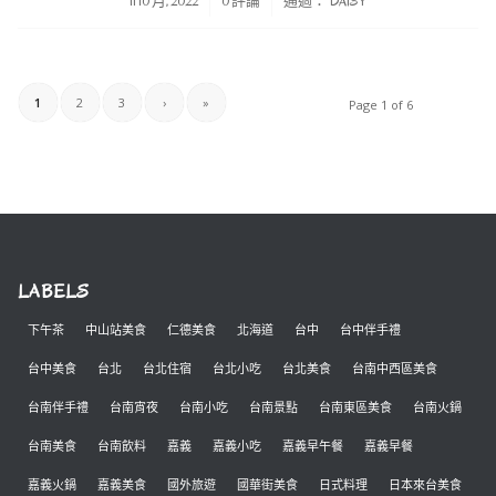
/
/
11 10 月, 2022
0 評論
通過：
DAISY
1
2
3
›
»
Page 1 of 6
LABELS
下午茶
中山站美食
仁德美食
北海道
台中
台中伴手禮
台中美食
台北
台北住宿
台北小吃
台北美食
台南中西區美食
台南伴手禮
台南宵夜
台南小吃
台南景點
台南東區美食
台南火鍋
台南美食
台南飲料
嘉義
嘉義小吃
嘉義早午餐
嘉義早餐
嘉義火鍋
嘉義美食
國外旅遊
國華街美食
日式料理
日本來台美食