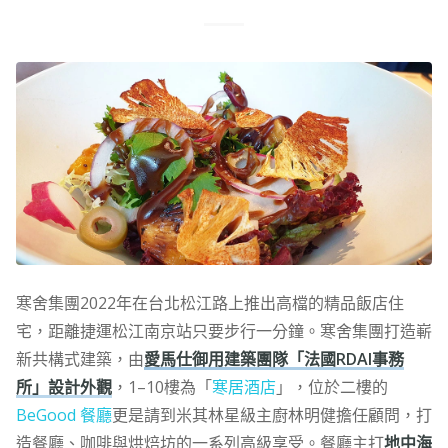
寒舍集團2022年在台北松江路上推出高檔的精品飯店住
宅，距離捷運松江南京站只要步行一分鐘。寒舍集團打造嶄
新共構式建築，由
愛馬仕御用建築團隊「法國RDAI事務
所」設計外觀
，1–10樓為「
寒居酒店
」，位於二樓的
BeGood 餐廳
更是請到米其林星級主廚林明健擔任顧問，打
造餐廳、咖啡與烘焙坊的一系列高級享受。餐廳主打
地中海