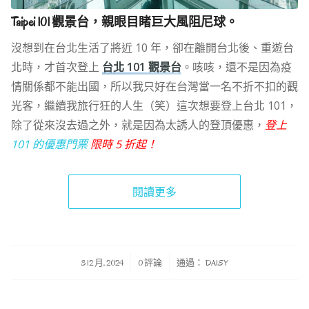
Taipei 101 觀景台，親眼目睹巨大風阻尼球。
沒想到在台北生活了將近 10 年，卻在離開台北後、重遊台
北時，才首次登上
台北 101 觀景台
。咳咳，還不是因為疫
情關係都不能出國，所以我只好在台灣當一名不折不扣的觀
光客，繼續我旅行狂的人生（笑）這次想要登上台北 101，
除了從來沒去過之外，就是因為太誘人的登頂優惠，
登上
101 的優惠門票
限時 5 折起！
閱讀更多
/
/
3 12 月, 2024
0 評論
通過：
DAISY