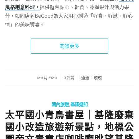
風格創意料理，
提供麵包點心、輕食、冷壓果汁與活力果
昔，如同店名BeGood為大家用心創造「好食、好感、好心
情」的美味饗宴。
閱讀更多
/
/
13 3 月, 2023
0 評論
通過：
璇璇
國內旅遊
,
基隆遊記
太平國小青鳥書屋｜基隆廢棄
國小改造旅遊新景點，地標公