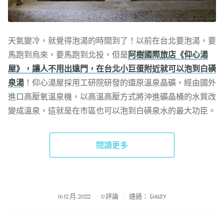
天氣變冷，就覺得泡湯的時間到了！以前在台北要泡湯，要
馬跑到烏來，要馬跑到北投，但是
阿樹國際旅店《仰心湯
屋》，讓人不用出遠門，在台北小巨蛋附近就可以泡到白磺
泉湯
！仰心湯屋採用工研院研發的還原溫泉晶礦，經由國外
進口高壓氧溫泉機，以高溫高壓方式將沖進礦晶桶的水質改
變成溫泉，這就是在市區也可以泡到白磺泉水的最大功臣。
閱讀更多
/
/
16 12 月, 2022
0 評論
通過：
DAISY