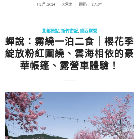
/
/
1 12 月, 2024
0 評論
通過：
DAISY
北部景點
,
新竹遊記
,
黛西露營
蟬說：霧繞一泊二食｜櫻花季
綻放粉紅圍繞、雲海相依的豪
華帳篷、露營車體驗！