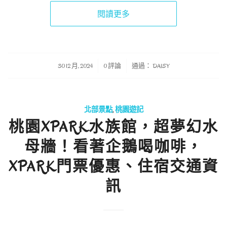
閱讀更多
/
/
30 12 月, 2024
0 評論
通過：
DAISY
北部景點
,
桃園遊記
桃園XPARK水族館，超夢幻水
母牆！看著企鵝喝咖啡，
XPARK門票優惠、住宿交通資
訊