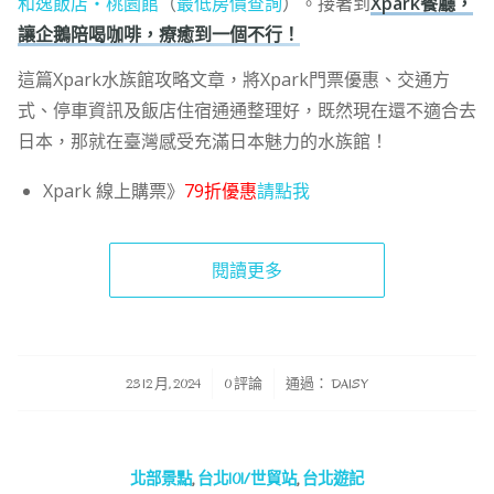
和逸飯店‧桃園館
（
最低房價查詢
）。接著到
Xpark餐廳，
讓企鵝陪喝咖啡，療癒到一個不行！
這篇Xpark水族館攻略文章，將Xpark門票優惠、交通方
式、停車資訊及飯店住宿通通整理好，既然現在還不適合去
日本，那就在臺灣感受充滿日本魅力的水族館！
Xpark 線上購票》
79折優惠
請點我
閱讀更多
/
/
23 12 月, 2024
0 評論
通過：
DAISY
北部景點
,
台北101/世貿站
,
台北遊記