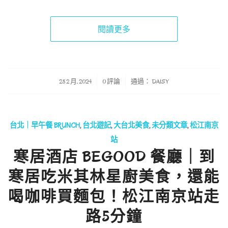
閱讀更多
/
/
28 2 月, 2024
0 評論
通過：
DAISY
台北｜早午餐 BRUNCH
,
台北遊記
,
大台北美食
,
未分類文章
,
松江南京
站
寒居酒店 BEGOOD 餐廳｜到
寒居吃米其林星廚美食，還能
喝咖啡買麵包！松江南京站走
路5分鐘