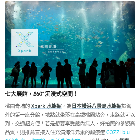
七大展館，360° 沉浸式空間！
桃園青埔的
Xpark 水族館
，為
日本橫浜八景島水族館
於海
外的第一座分館，地點就坐落在高鐵桃園站旁，走路就可以
到，交通超方便！若是想要享受館內無人、好拍照的參觀高
品質，則推薦直接入住充滿海洋元素的超療癒
COZZI blu