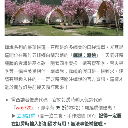
蟬說系列的豪華帳篷一直都是許多網美的口袋清單，尤其是
這間位在新竹五峰鄉白蘭部落的「
蟬說：霧繞
」，天氣好時
翻騰的雲海是基本款，隨著四季變換，還有櫻花季、螢火蟲
季等一幅幅美景相伴，讓蟬說：霧繞的假日是一帳難求，建
議有興趣入住的，一定要時時關注蟬說的官方資訊，這樣才
能於開放訂房前幾天預訂起來！
黛西讀者優惠代碼：官網訂房時輸入促銷代碼
『
wr6720
』，即享有
95 折
的蟬說：霧繞房價優惠！
▶
立即訂房
（含一泊二食、手作體驗 DIY）
記得一定要
在訂房時輸入折扣碼才有用！無法事後補登喔。