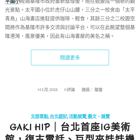
平國小
經過基隆市政府重新整理後，現在蛻變成一個新的觀
光景點。太平國小位於虎仔山山腰，三分之一校舍由「太平
青鳥」山海書店進駐提供咖啡、輕食，其餘三分之二校園空
間將作為基隆市許多交流與討論平台，可以在此眺望整個基
隆港灣，風景優美，因此有山海書屋的美名之稱。
閱讀更多
/
/
14 2 月, 2023
0 評論
通過：
璇璇
北部景點
,
台北遊記
,
活動展覽
,
藝文、展覽
GAKI HIP｜台北首座IG美術
館，復古電話、巨型夾娃娃機