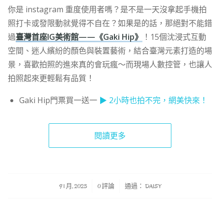
你是 instagram 重度使用者嗎？是不是一天沒拿起手機拍
照打卡或發限動就覺得不自在？如果是的話，那絕對不能錯
過
臺灣首座IG美術館——《Gaki Hip》
！15個沈浸式互動
空間、迷人繽紛的顏色與裝置藝術，結合臺灣元素打造的場
景，喜歡拍照的進來真的會玩瘋～而現場人數控管，也讓人
拍照起來更輕鬆有品質！
Gaki Hip門票買一送一
▶ 2小時也拍不完，網美快來！
閱讀更多
/
/
9 1 月, 2023
0 評論
通過：
DAISY