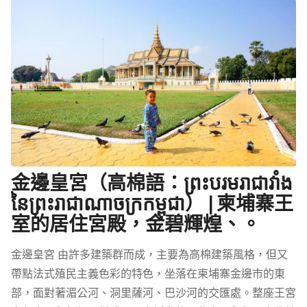
金邊皇宮（高棉語：ព្រះបរមរាជាវាំង
នៃព្រះរាជាណាចក្រកម្ពុជា） | 柬埔寨王
室的居住宮殿，金碧輝煌、。
金邊皇宮 由許多建築群而成，主要為高棉建築風格，但又
帶點法式殖民主義色彩的特色，坐落在柬埔寨金邊市的東
部，面對著湄公河、洞里薩河、巴沙河的交匯處。整座王宮