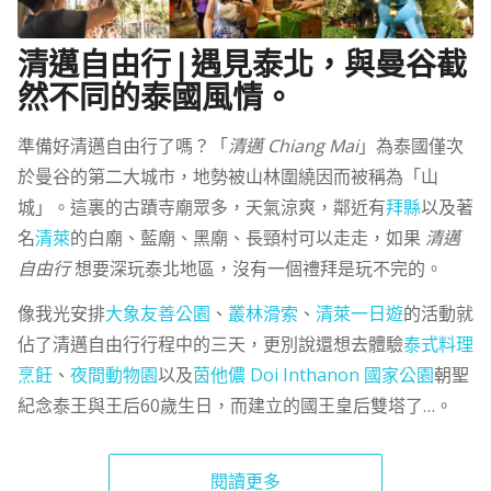
清邁自由行 | 遇見泰北，與曼谷截
然不同的泰國風情。
準備好清邁自由行了嗎？「
清邁 Chiang Mai
」為泰國僅次
於曼谷的第二大城市，地勢被山林圍繞因而被稱為「山
城」。這裏的古蹟寺廟眾多，天氣涼爽，鄰近有
拜縣
以及著
名
清萊
的白廟、藍廟、黑廟、長頸村可以走走，如果
清邁
自由行
想要深玩泰北地區，沒有一個禮拜是玩不完的。
像我光安排
大象友善公園
、
叢林滑索
、
清萊一日遊
的活動就
佔了清邁自由行行程中的三天，更別說還想去體驗
泰式料理
烹飪
、
夜間動物園
以及
茵他儂 Doi Inthanon 國家公園
朝聖
紀念泰王與王后60歲生日，而建立的國王皇后雙塔了…。
閱讀更多