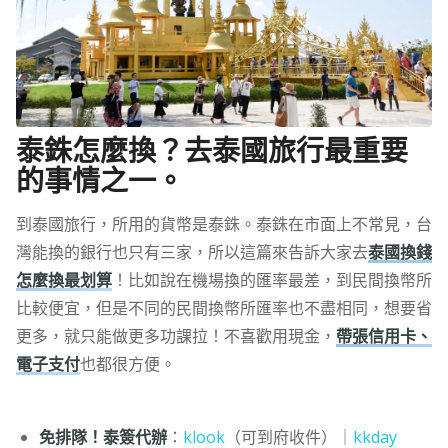
泰銖怎麼換？去泰國旅行最重要
的事情之一。
到泰國旅行，所用的貨幣是泰銖。泰銖在市面上不常見，台
灣能換的銀行也只有三家，所以這篇來告訴大家去
泰國換錢
怎麼換最划算
！比如說在機場換的匯率最差，到民間換幣所
比較便宜，但是不同的民間換幣所匯率也不盡相同，想要省
更多，就只能做更多功課拉！不喜歡用現金，
帶張信用卡、
電子支付
也都很方便。
免排隊！泰簽代辦
：
klook
（可到府收件）｜
kkday