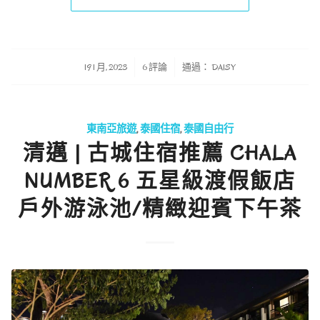
/
/
19 1 月, 2023
6 評論
通過：
DAISY
東南亞旅遊
,
泰國住宿
,
泰國自由行
清邁 | 古城住宿推薦 CHALA
NUMBER 6 五星級渡假飯店
戶外游泳池/精緻迎賓下午茶