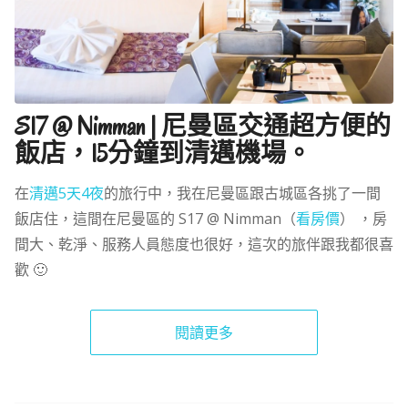
S17 @ Nimman | 尼曼區交通超方便的
飯店，15分鐘到清邁機場。
在
清邁5天4夜
的旅行中，我在尼曼區跟古城區各挑了一間
飯店住，這間在尼曼區的 S17 @ Nimman（
看房價
） ，房
間大、乾淨、服務人員態度也很好，這次的旅伴跟我都很喜
歡 🙂
閱讀更多