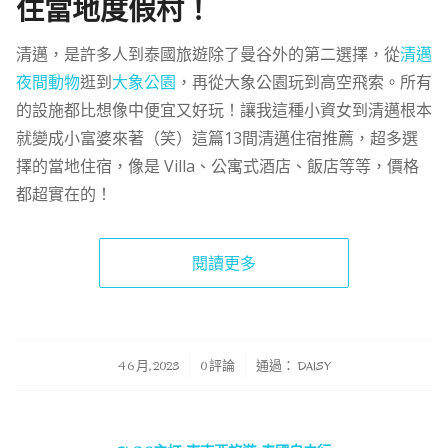
住當地度假村！
清邁，是許多人到泰國旅遊除了曼谷外的第二選擇，從
清邁
夜間動物
逛到
大象公園
，再從大象公園玩到高空飛索。所有
的設施都比想像中便宜又好玩！讓我這種小資女到清邁根本
就變成小富婆來著（笑）這篇13間清邁住宿推薦，超多選
擇的當地住宿，像是 Villa、公寓式酒店、飯店等等，價格
都超實在的！
閱讀更多
/
/
4 6 月, 2023
0 評論
通過：
DAISY