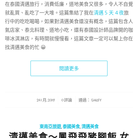
在泰國清邁旅行，消費低廉，道地美食又很多，令人不自覺
就亂買、亂吃了一大堆。這篇集結了我在
清邁 5 天 4 夜
旅
行中的吃吃喝喝，如果對清邁美食還沒有概念，這篇包含人
氣店家、泰北料理、道地小吃，還有泰國設計師品牌開的咖
啡冰淇淋店，有時間就慢慢看，這篇文章一定可以幫上你在
找清邁美食的忙 😀
閱讀更多
/
/
24 1 月, 2019
0 評論
通過：
DAISY
東南亞旅遊
,
泰國美食
,
清邁美食
清邁美食～鳳飛飛豬腳飯 女