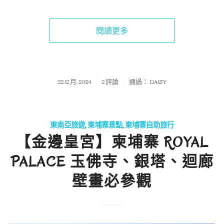
閱讀更多
/
/
22 12 月, 2024
2 評論
通過：
DAISY
東南亞旅遊
,
柬埔寨景點
,
柬埔寨自助旅行
【金邊皇宮】柬埔寨 ROYAL
PALACE 玉佛寺、銀塔、迴廊
壁畫必參觀