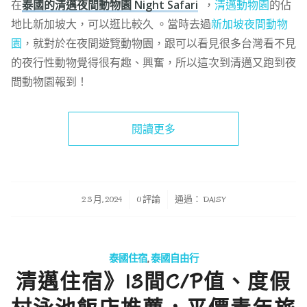
在
泰國的清邁夜間動物園 Night Safari
，
清邁動物園
的佔
地比新加坡大，可以逛比較久 。當時去過
新加坡夜間動物
園
，就對於在夜間遊覽動物園，跟可以看見很多台灣看不見
的夜行性動物覺得很有趣、興奮，所以這次到清邁又跑到夜
間動物園報到！
閱讀更多
/
/
2 3 月, 2024
0 評論
通過：
DAISY
泰國住宿
,
泰國自由行
清邁住宿》13間C/P值、度假