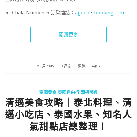
Chala Number 6 訂房連結：
agoda
、
booking.com
閱讀更多
/
/
2 4 月, 2019
0 評論
通過：
DAISY
泰國美食
,
泰國自由行
,
清邁美食
清邁美食攻略｜泰北料理、清
邁小吃店、泰國水果、知名人
氣甜點店總整理！