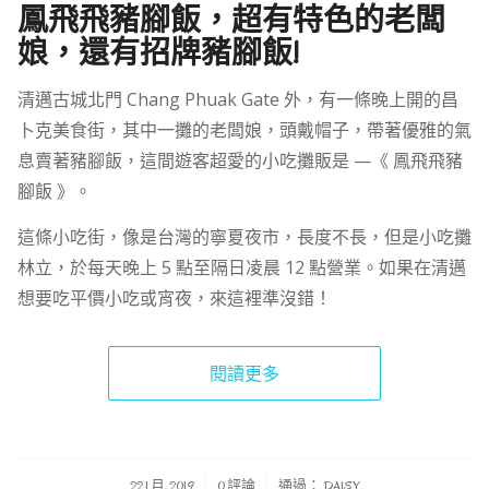
鳳飛飛豬腳飯，超有特色的老闆
娘，還有招牌豬腳飯!
清邁古城北門 Chang Phuak Gate 外，有一條晚上開的昌
卜克美食街，其中一攤的老闆娘，頭戴帽子，帶著優雅的氣
息賣著豬腳飯，這間遊客超愛的小吃攤販是 —《 鳳飛飛豬
腳飯 》。
這條小吃街，像是台灣的寧夏夜市，長度不長，但是小吃攤
林立，於每天晚上 5 點至隔日凌晨 12 點營業。如果在清邁
想要吃平價小吃或宵夜，來這裡準沒錯！
閱讀更多
/
/
22 1 月, 2019
0 評論
通過：
DAISY