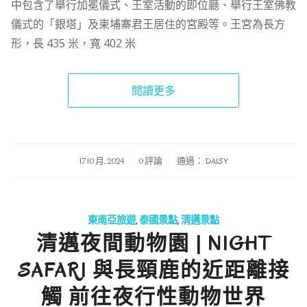
中包含了舉行加冕儀式、王室活動的即位廳、舉行王室佛教
儀式的「銀塔」及柬埔寨君王居住的宮殿等。王宮為長方
形，長 435 米，寬 402 米
閱讀更多
/
/
17 10 月, 2024
0 評論
通過：
DAISY
東南亞旅遊
,
泰國景點
,
清邁景點
清邁夜間動物園 | NIGHT
SAFARI 與長頸鹿的近距離接
觸 前往夜行性動物世界