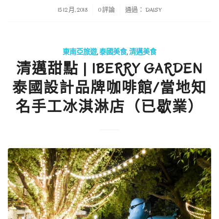
/
/
15 12 月, 2018
0 評論
通過：
DAISY
東南亞旅遊
,
泰國美食
,
清邁美食
清邁甜點 | IBERRY GARDEN
泰國設計品牌咖啡館/當地知
名手工冰淇淋店（已歇業）