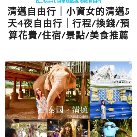
BLOG主打
,
東南亞旅遊
,
泰國自由行
清邁自由行｜小資女的清邁5
天4夜自由行｜行程/換錢/預
算花費/住宿/景點/美食推薦