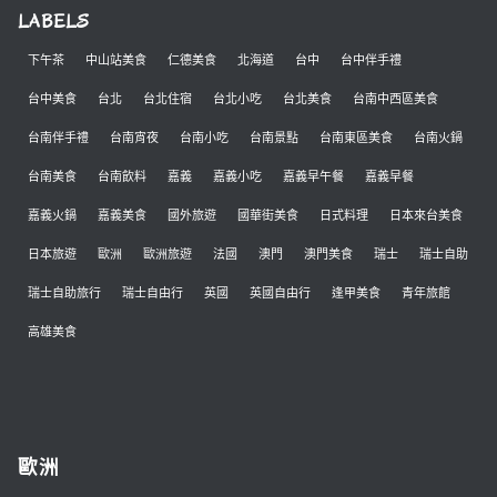
LABELS
下午茶
中山站美食
仁德美食
北海道
台中
台中伴手禮
台中美食
台北
台北住宿
台北小吃
台北美食
台南中西區美食
台南伴手禮
台南宵夜
台南小吃
台南景點
台南東區美食
台南火鍋
台南美食
台南飲料
嘉義
嘉義小吃
嘉義早午餐
嘉義早餐
嘉義火鍋
嘉義美食
國外旅遊
國華街美食
日式料理
日本來台美食
日本旅遊
歐洲
歐洲旅遊
法國
澳門
澳門美食
瑞士
瑞士自助
瑞士自助旅行
瑞士自由行
英國
英國自由行
逢甲美食
青年旅館
高雄美食
歐洲