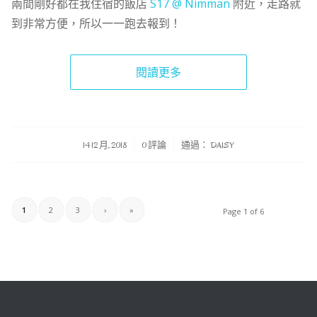
兩間剛好都在我住宿的飯店
S17 @ Nimman
附近，走路就
到非常方便，所以一一跑去報到！
閱讀更多
/
/
14 12 月, 2018
0 評論
通過：
DAISY
1
2
3
›
»
Page 1 of 6