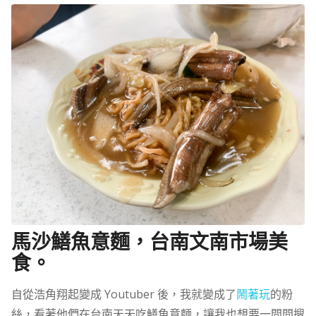
馬沙鱔魚意麵，台南文南市場美
食。
自從浩角翔起變成 Youtuber 後，我就變成了
鬧著玩
的粉
絲，看著他們在台南天天吃鱔魚意麵，讓我也想要一間間搜