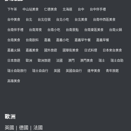
下午茶
中山站美食
仁德美食
北海道
台中
台中伴手禮
台中美食
台北
台北住宿
台北小吃
台北美食
台南中西區美食
台南伴手禮
台南宵夜
台南小吃
台南景點
台南東區美食
台南火鍋
台南美食
台南飲料
嘉義
嘉義小吃
嘉義早午餐
嘉義早餐
嘉義火鍋
嘉義美食
國外旅遊
國華街美食
日式料理
日本來台美食
日本旅遊
歐洲
歐洲旅遊
法國
澳門
澳門美食
瑞士
瑞士自助
瑞士自助旅行
瑞士自由行
英國
英國自由行
逢甲美食
青年旅館
高雄美食
歐洲
英國
|
德國
|
法國