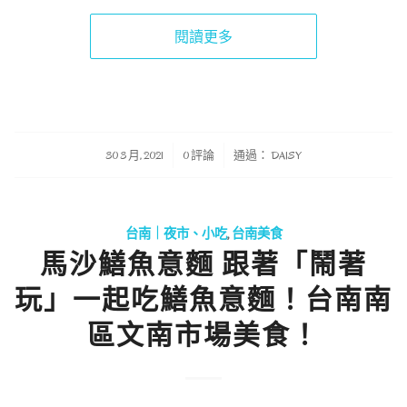
閱讀更多
/
/
30 3 月, 2021
0 評論
通過：
DAISY
台南｜夜市、小吃
,
台南美食
馬沙鱔魚意麵 跟著「鬧著
玩」一起吃鱔魚意麵！台南南
區文南市場美食！