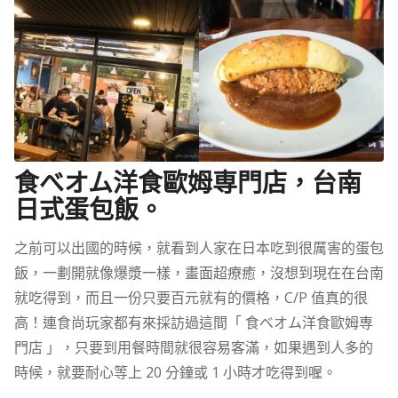
食べオム洋食歐姆専門店，台南
日式蛋包飯。
之前可以出國的時候，就看到人家在日本吃到很厲害的蛋包
飯，一劃開就像爆漿一樣，畫面超療癒，沒想到現在在台南
就吃得到，而且一份只要百元就有的價格，C/P 值真的很
高！連食尚玩家都有來採訪過這間「 食べオム洋食歐姆専
門店 」，只要到用餐時間就很容易客滿，如果遇到人多的
時候，就要耐心等上 20 分鐘或 1 小時才吃得到喔。