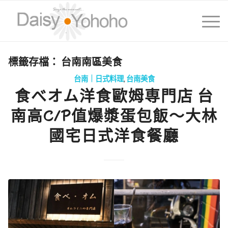
標籤存檔：
台南南區美食
台南｜日式料理
,
台南美食
食べオム洋食歐姆専門店 台
南高C/P值爆漿蛋包飯～大林
國宅日式洋食餐廳