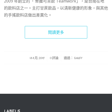
2009 年創立的「 聚握可茶飲 Teamwork」，是台南在地
的飲料店之一。主打甘蔗飲品，以清新健康的形象，與其他
的手搖飲料店做出差異化。
閱讀更多
/
/
18 8 月, 2019
0 評論
通過：
DAISY
LABELS