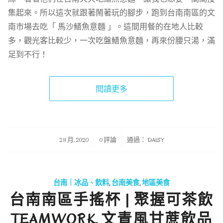
集起來。所以這次就跟著鬧著玩的腳步，跑到台南南區的文
南市場去吃「 馬沙鱔魚意麵 」。這間用餐的在地人比較
多，觀光客比較少，一次吃盤鱔魚意麵，再來份腰只湯，滿
足到不行！
閱讀更多
/
/
2 11 月, 2020
0 評論
通過：
DAISY
台南｜冰品、飲料
,
台南美食
,
地區美食
台南南區手搖杯 | 聚握可茶飲
TEAMWORK 文青風甘蔗飲品