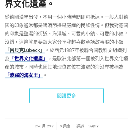
界文化遺產。
從德國漢堡出發，不用一個小時時間即可抵達。一般人對德
國的印象通常都是啤酒節邊是嚴謹的民族性情。但我對德國
的印象是整潔的街道、海港城、可愛的小鎮。可愛的小鎮？
沒錯，這篇就是要跟大家分享我超喜歡童話故事般的小鎮
「呂貝克Lübeck」
。於西元1987年被聯合國教科文組織列
為
「世界文化遺產」
，是歐洲北部第一個被列入世界文化遺
產的城市，同時也因其地理位置位在波羅的海沿岸被稱為
「波羅的海女王」
。
閱讀更多
/
/
26 6 月, 2017
3 評論
通過：
DAISY