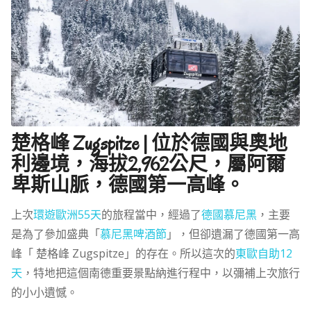
楚格峰 Zugspitze | 位於德國與奧地
利邊境，海拔2,962公尺，屬阿爾
卑斯山脈，德國第一高峰。
上次
環遊歐洲55天
的旅程當中，經過了
德國慕尼黑
，主要
是為了參加盛典「
慕尼黑啤酒節
」，但卻遺漏了德國第一高
峰「 楚格峰 Zugspitze」的存在。所以這次的
東歐自助12
天
，特地把這個南德重要景點納進行程中，以彌補上次旅行
的小小遺憾。