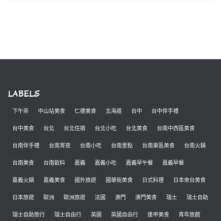
LABELS
下午茶
中山站美食
仁德美食
北海道
台中
台中伴手禮
台中美食
台北
台北住宿
台北小吃
台北美食
台南中西區美食
台南伴手禮
台南宵夜
台南小吃
台南景點
台南東區美食
台南火鍋
台南美食
台南飲料
嘉義
嘉義小吃
嘉義早午餐
嘉義早餐
嘉義火鍋
嘉義美食
國外旅遊
國華街美食
日式料理
日本來台美食
日本旅遊
歐洲
歐洲旅遊
法國
澳門
澳門美食
瑞士
瑞士自助
瑞士自助旅行
瑞士自由行
英國
英國自由行
逢甲美食
青年旅館