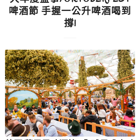
啤酒節 手握一公升啤酒喝到
撐!