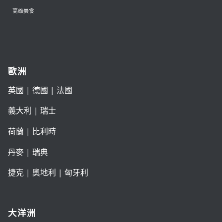
高雄美食
歐洲
英國
|
德國
|
法國
義大利
|
瑞士
荷蘭
|
比利時
丹麥
|
瑞典
捷克
|
奧地利
|
匈牙利
大洋洲