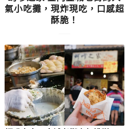
氣小吃攤，現炸現吃，口感超
酥脆！