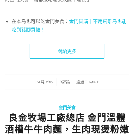
在本島也可以吃金門美食：
金門團購｜不用飛離島也能
吃到豬腳貢糖！
閱讀更多
/
/
13 1 月, 2022
0 評論
通過：
DAISY
金門美食
良金牧場工廠總店 金門溫體
酒槽牛牛肉麵，生肉現燙粉嫩