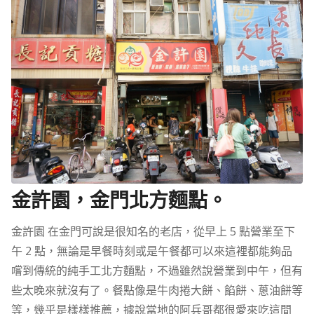
金許園，金門北方麵點。
金許園 在金門可說是很知名的老店，從早上 5 點營業至下
午 2 點，無論是早餐時刻或是午餐都可以來這裡都能夠品
嚐到傳統的純手工北方麵點，不過雖然說營業到中午，但有
些太晚來就沒有了。餐點像是牛肉捲大餅、餡餅、蔥油餅等
等，幾乎是樣樣推薦，據說當地的阿兵哥都很愛來吃這間