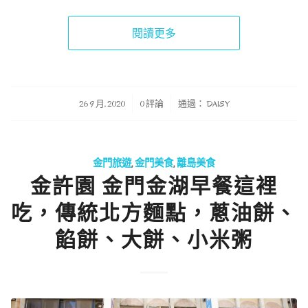
閱讀更多
/
/
26 9 月, 2020
0 評論
通過：
DAISY
金門旅遊
,
金門美食
,
離島美食
金許園 金門金湖早餐這裡
吃，傳統北方麵點，蔥油餅、
餡餅、大餅、小米粥