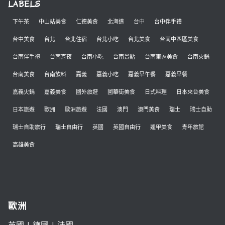
LABELS
下午茶
中山站美食
仁德美食
北海道
台中
台中伴手禮
台中美食
台北
台北住宿
台北小吃
台北美食
台南中西區美食
台南伴手禮
台南宵夜
台南小吃
台南景點
台南東區美食
台南火鍋
台南美食
台南飲料
嘉義
嘉義小吃
嘉義早午餐
嘉義早餐
嘉義火鍋
嘉義美食
國外旅遊
國華街美食
日式料理
日本來台美食
日本旅遊
歐洲
歐洲旅遊
法國
澳門
澳門美食
瑞士
瑞士自助
瑞士自助旅行
瑞士自由行
英國
英國自由行
逢甲美食
青年旅館
高雄美食
歐洲
英國
|
德國
|
法國