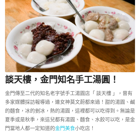
談天樓，金門知名手工湯圓！
金門傳至二代的知名老字號手工湯圓店「 談天樓 」，曾有
多家媒體採訪報導過，連女神莫文蔚都來過！甜的湯圓、鹹
的麵食，冰的剉冰，熱的湯圓，這裡都可以吃得到。無論是
夏季或是秋季，來這兒都有湯圓、麵食、水餃可以吃，是金
門當地人都一定知道的
金門美食
小吃店！