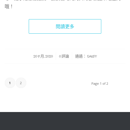
哦！
閱讀更多
/
/
20 9 月, 2020
0 評論
通過：
DAISY
1
2
Page 1 of 2