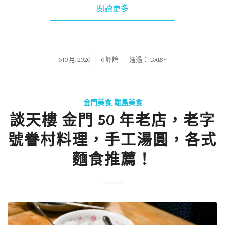
閱讀更多
/
/
6 10 月, 2020
0 評論
通過：
DAISY
金門美食
,
離島美食
談天樓 金門 50 年老店，老字
號眷村料理，手工湯圓，各式
麵食推薦！