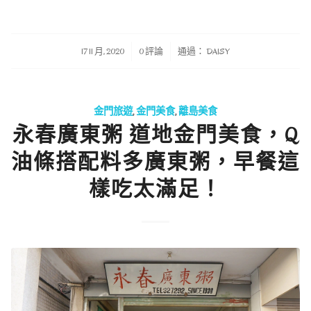
/
/
17 11 月, 2020
0 評論
通過：
DAISY
金門旅遊
,
金門美食
,
離島美食
永春廣東粥 道地金門美食，Q
油條搭配料多廣東粥，早餐這
樣吃太滿足！