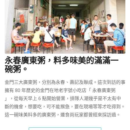
永春廣東粥，料多味美的滿滿一
碗粥。
金門三大廣東粥，分別為永春、壽記及聯成。這次到訪的事
擁有 80 年歷史的金門在地老字號小吃店「 永春廣東粥
」，從每天早上 6 點開始營業，排隊人潮幾乎是不太有中
斷的機會，想要吃，可不能猴急，要在現場等等才吃得到。
這一碗味美料多的廣東粥，連食尚玩家都曾經來採訪過。