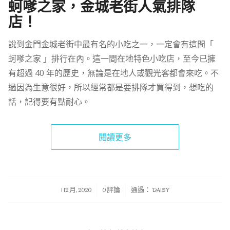
蚵嗲之家，金城老街人氣排隊
店！
說到金門金城老街中最有名的小吃之一，一定會有這間「
蚵嗲之家 」排行在內。這一間在地特色小吃店，至今已擁
有超過 40 年的歷史，無論是在地人或觀光客都會來吃。不
過因為生意很好，所以經常都是要排隊才買得到，想吃的
話，記得要有點耐心。
閱讀更多
/
/
1 12 月, 2020
0 評論
通過：
DAISY