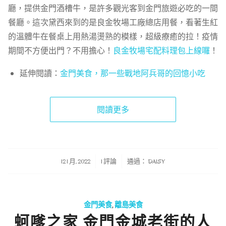
廳，提供金門酒槽牛，是許多觀光客到金門旅遊必吃的一間
餐廳。這次黛西來到的是良金牧場工廠總店用餐，看著生紅
的溫體牛在餐桌上用熱湯燙熟的模樣，超級療癒的拉！疫情
期間不方便出門？不用擔心！
良金牧場宅配料理包上線囉
！
延伸閱讀：
金門美食，那一些戰地阿兵哥的回憶小吃
閱讀更多
/
/
12 1 月, 2022
1 評論
通過：
DAISY
金門美食
,
離島美食
蚵嗲之家 金門金城老街的人