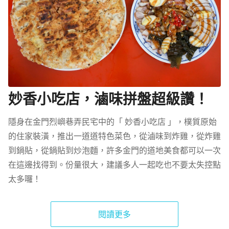
妙香小吃店，滷味拼盤超級讚！
隱身在金門烈嶼巷弄民宅中的「 妙香小吃店 」，樸質原始
的住家裝潢，推出一道道特色菜色，從滷味到炸雞，從炸雞
到鍋貼，從鍋貼到炒泡麵，許多金門的道地美食都可以一次
在這邊找得到。份量很大，建議多人一起吃也不要太失控點
太多囉！
閱讀更多