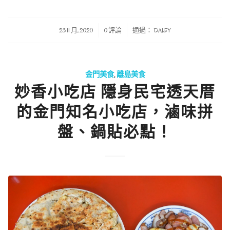
/
/
23 11 月, 2020
0 評論
通過：
DAISY
金門美食
,
離島美食
妙香小吃店 隱身民宅透天厝
的金門知名小吃店，滷味拼
盤、鍋貼必點！