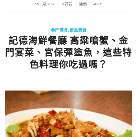
/
/
29 11 月, 2020
0 評論
通過：
DAISY
金門美食
,
離島美食
記德海鮮餐廳 高粱嗆蟹、金
門宴菜、宮保彈塗魚，這些特
色料理你吃過嗎？