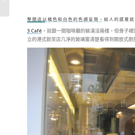
整間店以橘色和白色的色調呈現，給人的感覺就
3 Café
，就跟一間咖啡廳的裝潢沒兩樣，但骨子裡
立的港式飲茶店几淨的玻璃窗清楚看得到開放式廚