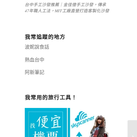
台中手工沙發推薦｜金佳億手工沙發，傳承
47年職人工法，MIT工廠直營打造客製化沙發
我常追蹤的地方
波妮說食話
熱血台中
阿新筆記
嘉義+1 | 嘉義加一
辣個露營
我常用的旅行工具！
[