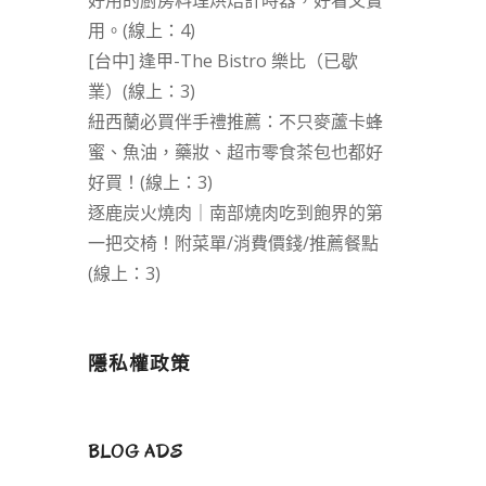
好用的廚房料理烘焙計時器，好看又實
用。(線上：4)
[台中] 逢甲-The Bistro 樂比（已歇
業）(線上：3)
紐西蘭必買伴手禮推薦：不只麥蘆卡蜂
蜜、魚油，藥妝、超市零食茶包也都好
好買！(線上：3)
逐鹿炭火燒肉｜南部燒肉吃到飽界的第
一把交椅！附菜單/消費價錢/推薦餐點
(線上：3)
隱私權政策
BLOG ADS