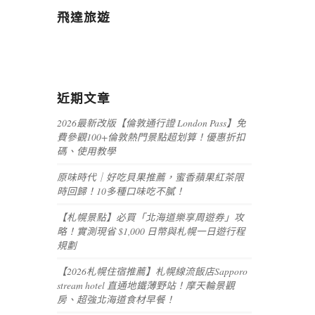
飛達旅遊
近期文章
2026最新改版【倫敦通行證 London Pass】免
費參觀100+倫敦熱門景點超划算！優惠折扣
碼、使用教學
原味時代｜好吃貝果推薦，蜜香蘋果紅茶限
時回歸！10多種口味吃不膩！
【札幌景點】必買「北海道樂享周遊券」攻
略！實測現省 $1,000 日幣與札幌一日遊行程
規劃
【2026札幌住宿推薦】札幌線流飯店Sapporo
stream hotel 直通地鐵薄野站！摩天輪景觀
房、超強北海道食材早餐！