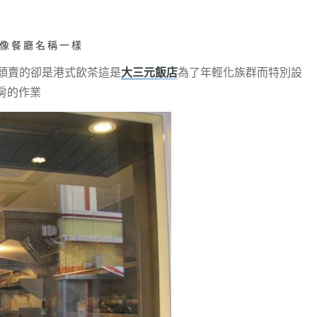
像餐廳名稱一樣
頭賣的卻是港式飲茶
這是
大三元飯店
為了年輕化族群而特別設
房的作業