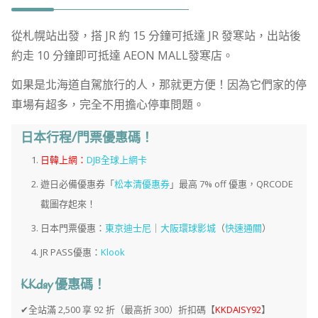
從札幌站出發，搭 JR 約 15 分鐘可抵達 JR 發寒站，出站後
約走 10 分鐘即可抵達 AEON MALL發寒店。
如果是北海道自駕旅行的人，那就更方便！因為它們家的停
車場有超多，完全不用擔心停車問題。
日本行程/門票優惠碼！
日韓上網：
DJB全球上網卡
遊日必備優惠券「
松本清優惠券
」最高 7% off 優惠，QRCODE
截圖存起來！
日本門票優惠：
東京迪士尼
｜
大阪環球影城
（
快速通關
）
JR PASS優惠：
Klook
KKday 優惠碼！
✔全站滿 2,500 享 92 折（最高折 300）折扣碼【
KKDAISY92
】