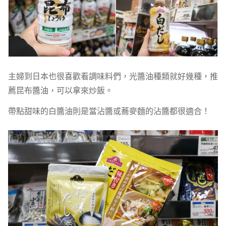
主婦到日本也很喜歡看調味料們，光醬油種類就好幾種，推
薦昆布醬油，可以拿來炒飯。
帶點甜味的白醬油則是當沾醬或蕎麥麵的沾醬都很適合！