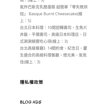
物！(線上：9)
氣炸巴斯克乳酪蛋糕 超簡單「零失敗烘
焙」 Basque Burnt Cheesecake(線
上：5)
台北日本料理｜10間迴轉壽司、生魚片
丼飯、平價壽司、高級日本料理店、日
式涮涮鍋實吃心得(線上：3)
台北高級餐廳》14間約會、紀念日、慶
生適合的高級料理餐廳，燈光美、氣氛
佳(線上：3)
隱私權政策
BLOG ADS