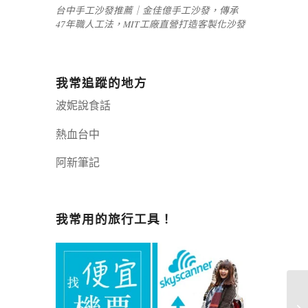
台中手工沙發推薦｜金佳億手工沙發，傳承
47年職人工法，MIT工廠直營打造客製化沙發
我常追蹤的地方
波妮說食話
熱血台中
阿新筆記
嘉義+1 | 嘉義加一
辣個露營
我常用的旅行工具！