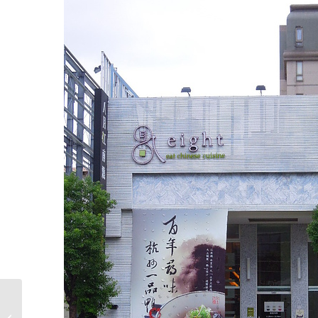
[食記] 台北‧西門町 牛
肉麵控的口袋名單‧桃