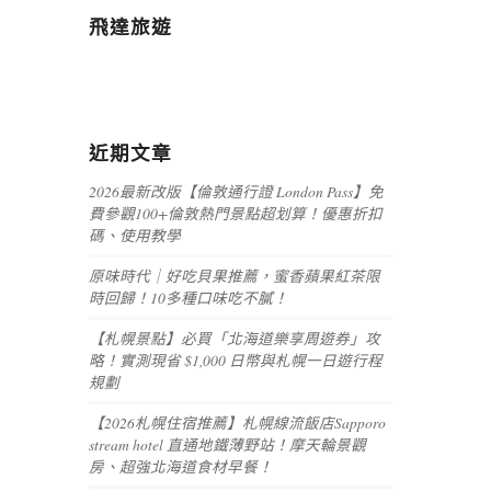
飛達旅遊
近期文章
2026最新改版【倫敦通行證 London Pass】免
費參觀100+倫敦熱門景點超划算！優惠折扣
碼、使用教學
原味時代｜好吃貝果推薦，蜜香蘋果紅茶限
時回歸！10多種口味吃不膩！
【札幌景點】必買「北海道樂享周遊券」攻
略！實測現省 $1,000 日幣與札幌一日遊行程
規劃
【2026札幌住宿推薦】札幌線流飯店Sapporo
stream hotel 直通地鐵薄野站！摩天輪景觀
房、超強北海道食材早餐！