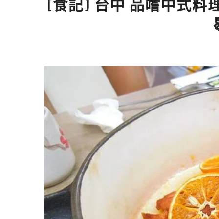
[食記] 台中 品嚐中式