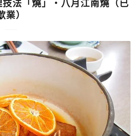
料理技法「燒」‧八月江南燒（已
歇業）