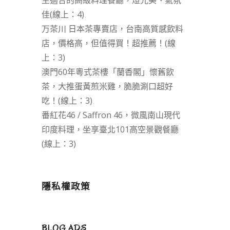
生適合的高級料理餐廳，燈光美、氣氛
佳(線上：4)
万茶川 日本茶專賣店，台南高質感飲料
店，價格高，但值得買！超推薦！(線
上：3)
澳門60年粵式茶樓「蘭香閣」懷舊飲
茶，大推蛋黃煎米雞，脆脆涮口超好
吃！(線上：3)
番紅花46 / Saffron 46，微風南山現代
印度料理，坐享臺北101高空景觀餐廳
(線上：3)
隱私權政策
BLOG ADS