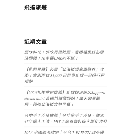
飛達旅遊
近期文章
原味時代｜好吃貝果推薦，蜜香蘋果紅茶限
時回歸！10多種口味吃不膩！
【札幌景點】必買「北海道樂享周遊券」攻
略！實測現省 $1,000 日幣與札幌一日遊行程
規劃
【2026札幌住宿推薦】札幌線流飯店Sapporo
stream hotel 直通地鐵薄野站！摩天輪景觀
房、超強北海道食材早餐！
台中手工沙發推薦｜金佳億手工沙發，傳承
47年職人工法，MIT工廠直營打造客製化沙發
2026 出國網卡攻略｜全台 7-ELEVEN 超商變