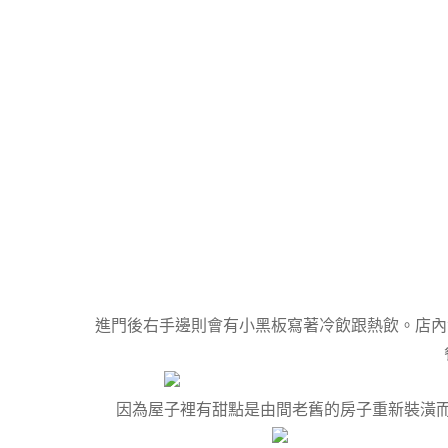
進門後右手邊則會有小黑板寫著冷飲跟熱飲。店內沒
因為屋子裡有甜點是由間老舊的房子重新裝潢