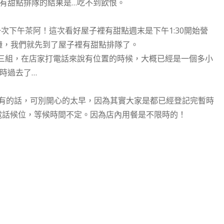
有甜點排隊的結果是…吃不到飲恨。
一次下午茶阿！這次看好屋子裡有甜點週末是下午1:30開始營
鐘，我們就先到了屋子裡有甜點排隊了。
三組，在店家打電話來說有位置的時候，大概已經是一個多小
時過去了…
有的話，可別開心的太早，因為其實大家是都已經登記完暫時
電話候位，等候時間不定。因為店內用餐是不限時的！