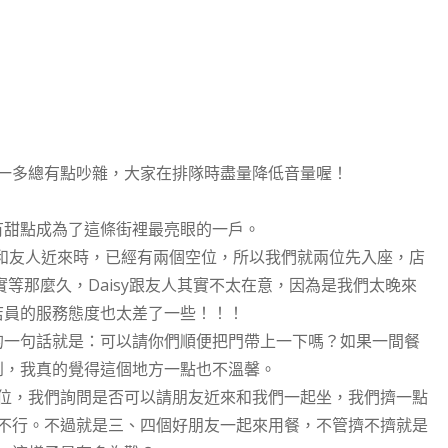
一多總有點吵雜，大家在排隊時盡量降低音量喔！
有甜點成為了這條街裡最亮眼的一戶。
y和友人近來時，已經有兩個空位，所以我們就兩位先入座，店
等那麼久，Daisy跟友人其實不太在意，因為是我們太晚來
店員的服務態度也太差了一些！！！
的一句話就是：可以請你們順便把門帶上一下嗎？如果一間餐
到，我真的覺得這個地方一點也不溫馨。
位，我們詢問是否可以請朋友近來和我們一起坐，我們擠一點
不行。不過就是三、四個好朋友一起來用餐，不管擠不擠就是