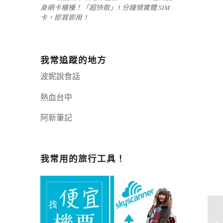
身網卡櫃檯！「超快取」3 分鐘領實體 SIM
卡，即買即用！
我常追蹤的地方
波妮說食話
熱血台中
阿新筆記
嘉義+1 | 嘉義加一
辣個露營
我常用的旅行工具！