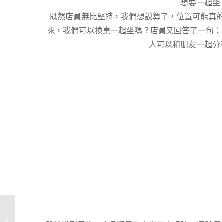
想要一起坐
既然店員無比堅持，我們想說算了，位置可能真
來，我們可以換桌一起坐嗎？店員又回答了一句：
人可以和朋友一起分
[團購試吃] 超綿滑口感‧Euthenia