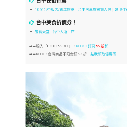
台中住宿推薦
13 間台中飯店/青年旅館
|
台中汽車旅館懶人包
|
逢甲住
台中美食折價券！
饗食天堂 - 台中大遠百店
➡️➡️
輸入「HOTELS5OFF」，
KLOOK訂房
95 折
起
➡️➡️KLOOK台灣商品不限金額 92 折：
點我領取優惠碼