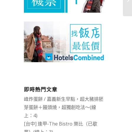
即時熱門文章
峰炸蛋餅 / 嘉義新生早點，超大豬排胚
芽蛋餅＋饅頭燒，超獨創吃法～(線
上：4)
[台中] 逢甲-The Bistro 樂比（已歇