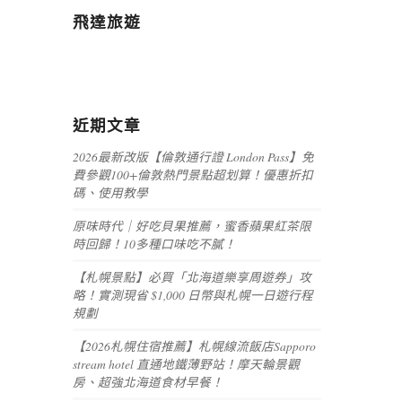
飛達旅遊
近期文章
2026最新改版【倫敦通行證 London Pass】免
費參觀100+倫敦熱門景點超划算！優惠折扣
碼、使用教學
原味時代｜好吃貝果推薦，蜜香蘋果紅茶限
時回歸！10多種口味吃不膩！
【札幌景點】必買「北海道樂享周遊券」攻
略！實測現省 $1,000 日幣與札幌一日遊行程
規劃
【2026札幌住宿推薦】札幌線流飯店Sapporo
stream hotel 直通地鐵薄野站！摩天輪景觀
房、超強北海道食材早餐！