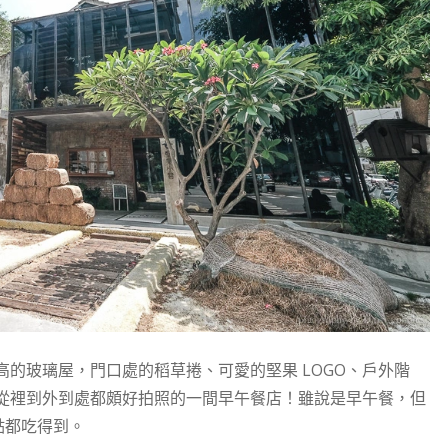
的玻璃屋，門口處的稻草捲、可愛的堅果 LOGO、戶外階
從裡到外到處都頗好拍照的一間早午餐店！雖說是早午餐，但
 點都吃得到。