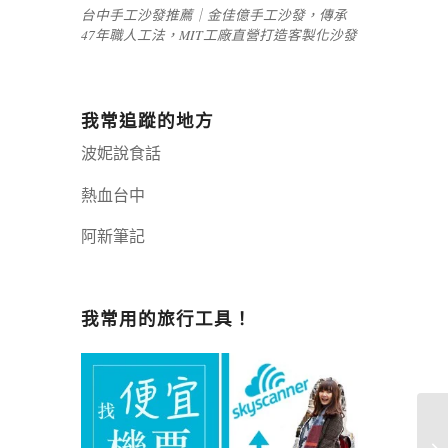
台中手工沙發推薦｜金佳億手工沙發，傳承
47年職人工法，MIT工廠直營打造客製化沙發
我常追蹤的地方
波妮說食話
熱血台中
阿新筆記
嘉義+1 | 嘉義加一
辣個露營
我常用的旅行工具！