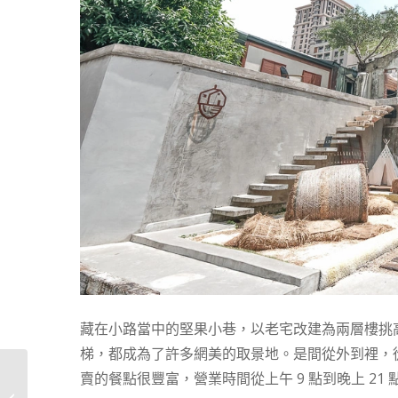
藏在小路當中的堅果小巷，以老宅改建為兩層樓挑高
梯，都成為了許多網美的取景地。是間從外到裡，
賣的餐點很豐富，營業時間從上午 9 點到晚上 21
小杜包子 屏東恆春排隊
店 / 伴手禮，最喜歡起