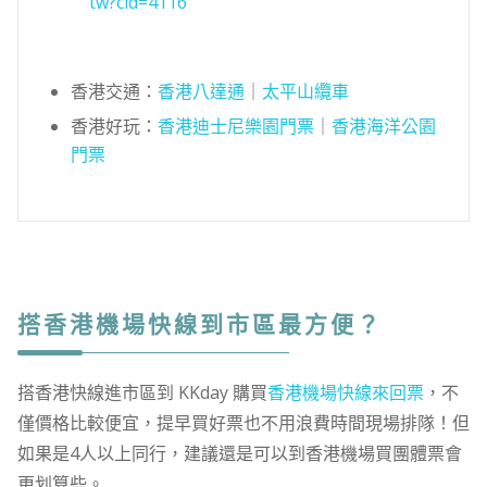
tw?cid=4116
香港交通：
香港八達通
｜
太平山纜車
香港好玩：
香港迪士尼樂園門票
｜
香港海洋公園
門票
搭香港機場快線到市區最方便？
搭香港快線進市區到 KKday 購買
香港機場快線來回票
，不
僅價格比較便宜，提早買好票也不用浪費時間現場排隊！但
如果是4人以上同行，建議還是可以到香港機場買團體票會
更划算些。