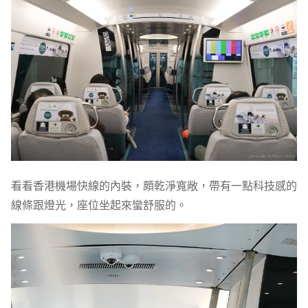
看看香港機場快線的內裝，頗乾淨寬敞，帶有一點科技感的
線條跟燈光，座位坐起來蠻舒服的。