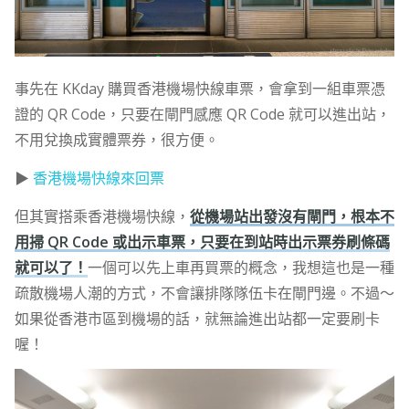
事先在 KKday 購買香港機場快線車票，會拿到一組車票憑
證的 QR Code，只要在閘門感應 QR Code 就可以進出站，
不用兌換成實體票券，很方便。
▶
香港機場快線來回票
但其實搭乘香港機場快線，
從機場站出發沒有閘門，根本不
用掃 QR Code 或出示車票，只要在到站時出示票券刷條碼
就可以了！
一個可以先上車再買票的概念，我想這也是一種
疏散機場人潮的方式，不會讓排隊隊伍卡在閘門邊。不過～
如果從香港市區到機場的話，就無論進出站都一定要刷卡
喔！