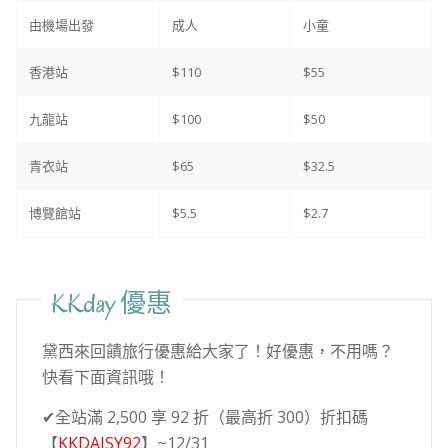
由機場出發
成人
小童
香港站
$110
$55
九龍站
$100
$50
青衣站
$65
$32.5
博覽館站
$5.5
$2.7
KKday 優惠
黛西來回饋旅行優惠給大家了！好優惠，不用嗎？
快看下面資訊哦！
✔全站滿 2,500 享 92 折（最高折 300）折扣碼
【
KKDAISY92
】~12/31