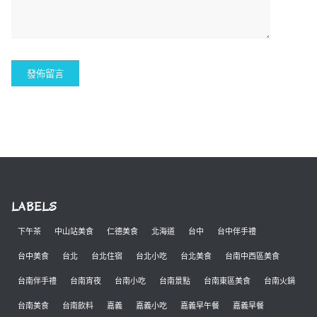
LABELS
下午茶
中山站美食
仁德美食
北海道
台中
台中伴手禮
台中美食
台北
台北住宿
台北小吃
台北美食
台南中西區美食
台南伴手禮
台南宵夜
台南小吃
台南景點
台南東區美食
台南火鍋
台南美食
台南飲料
嘉義
嘉義小吃
嘉義早午餐
嘉義早餐