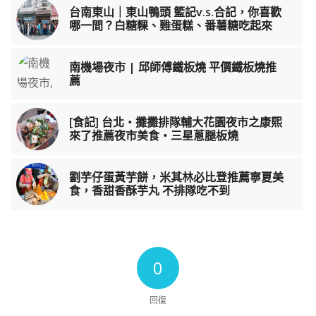
台南東山｜東山鴨頭 籃記v.s.合記，你喜歡
哪一間？白糖粿、雞蛋糕、番薯糖吃起來
南機場夜市 | 邱師傅鐵板燒 平價鐵板燒推
薦
[食記] 台北‧攤攤排隊輔大花園夜市之康熙
來了推薦夜市美食‧三星蔥腿板燒
劉芋仔蛋黃芋餅，米其林必比登推薦寧夏美
食，香甜香酥芋丸 不排隊吃不到
0
回復