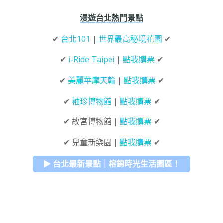
漫遊台北熱門景點
✔
台北101
|
世界最高秘境花園
✔
✔
i-Ride Taipei
|
點我購票
✔
✔
美麗華摩天輪
|
點我購票
✔
✔
袖珍博物館
|
點我購票
✔
✔ 故宮博物館 |
點我購票
✔
✔ 兒童新樂園 |
點我購票
✔
▶ 台北最新景點｜榕錦時光生活園區！