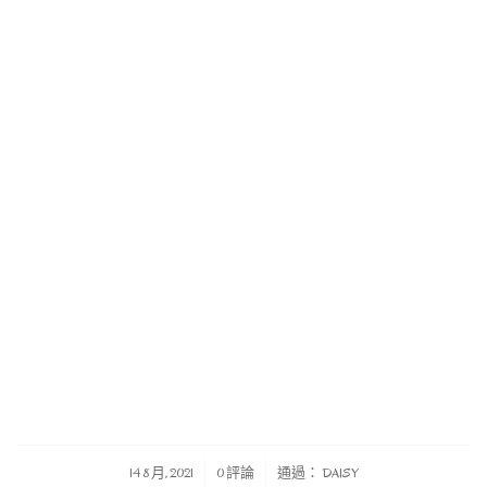
/
/
14 8 月, 2021
0 評論
通過：
DAISY