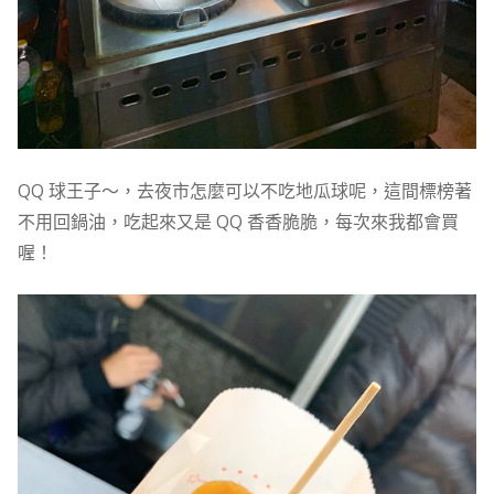
QQ 球王子～，去夜市怎麼可以不吃地瓜球呢，這間標榜著
不用回鍋油，吃起來又是 QQ 香香脆脆，每次來我都會買
喔！