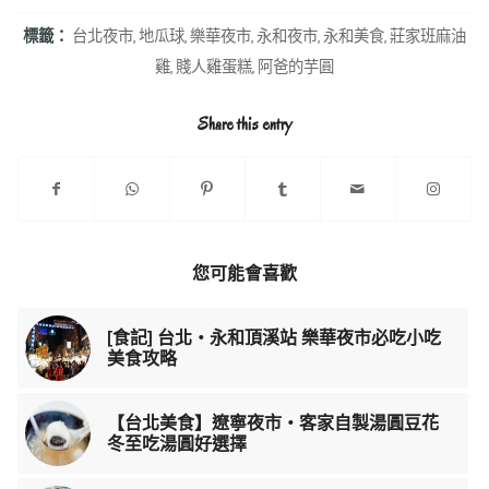
標籤：
台北夜市
,
地瓜球
,
樂華夜市
,
永和夜市
,
永和美食
,
莊家班麻油
雞
,
賤人雞蛋糕
,
阿爸的芋圓
Share this entry
您可能會喜歡
[食記] 台北‧永和頂溪站 樂華夜市必吃小吃
美食攻略
【台北美食】遼寧夜市・客家自製湯圓豆花
冬至吃湯圓好選擇