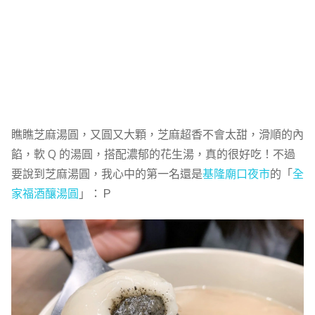
瞧瞧芝麻湯圓，又圓又大顆，芝麻超香不會太甜，滑順的內
餡，軟 Q 的湯圓，搭配濃郁的花生湯，真的很好吃！不過
要說到芝麻湯圓，我心中的第一名還是
基隆廟口夜市
的「
全
家福酒釀湯圓
」：Ｐ