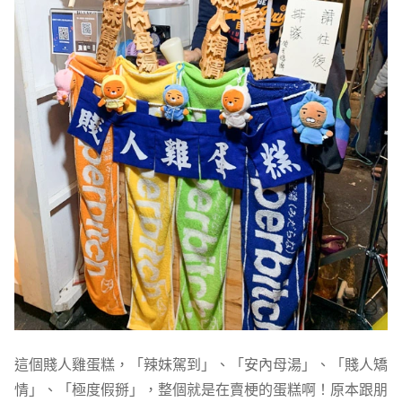
這個賤人雞蛋糕，「辣妹駕到」、「安內母湯」、「賤人矯
情」、「極度假掰」，整個就是在賣梗的蛋糕啊！原本跟朋