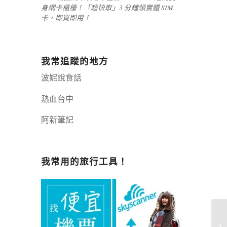
身網卡櫃檯！「超快取」3 分鐘領實體 SIM
卡，即買即用！
我常追蹤的地方
波妮說食話
熱血台中
阿新筆記
嘉義+1 | 嘉義加一
辣個露營
我常用的旅行工具！