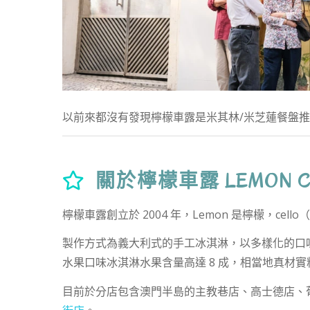
以前來都沒有發現檸檬車露是米其林/米芝蓮餐盤推薦
關於檸檬車露 LEMON C
檸檬車露創立於 2004 年，Lemon 是檸檬，c
製作方式為義大利式的手工冰淇淋，以多樣化的口
水果口味冰淇淋水果含量高達 8 成，相當地真材實
目前於分店包含澳門半島的主教巷店、高士德店、