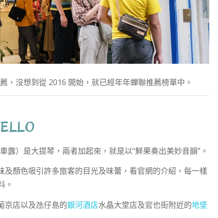
，沒想到從 2016 開始，就已經年年蟬聯推薦榜單中。
ELLO
ello（車露）是大提琴，兩者加起來，就是以“鮮果奏出美妙音韻”。
味及顏色吸引許多旅客的目光及味蕾，看官網的介紹，每一樣
料。
葡京店以及氹仔島的
銀河酒店
水晶大堂店及官也街附近的
地堡