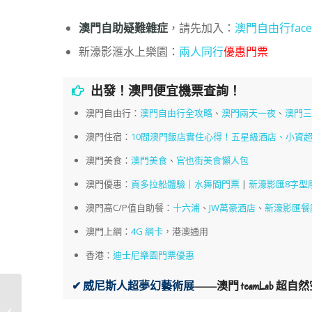
澳門自助疑難雜症
，請先加入：
澳門自由行face
新濠影滙水上樂園：
兩人同行
優惠門票
出發！澳門便宜機票查詢！
澳門自由行：
澳門自由行全攻略
、
澳門兩天一夜
、
澳門
澳門住宿：
10間澳門飯店實住心得！五星級酒店、小資超
澳門美食：
澳門美食
、
官也街美食懶人包
澳門優惠：
貢多拉船體驗
｜
水舞間門票
|
新濠影匯8字型
澳門高C/P值自助餐：
十六浦
、
JW萬豪酒店
、
新濠影匯餐
澳門上網：
4G 網卡
，港澳通用
香港：
迪士尼樂園門票優惠
✔ 威尼斯人超夢幻藝術展
——
澳門 teamLab 超自
澳門 | 許留山 香港連鎖
甜品店 來一杯粒粒芒果