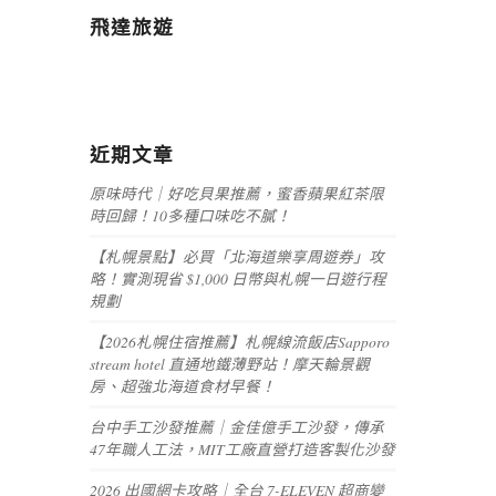
飛達旅遊
近期文章
原味時代｜好吃貝果推薦，蜜香蘋果紅茶限
時回歸！10多種口味吃不膩！
【札幌景點】必買「北海道樂享周遊券」攻
略！實測現省 $1,000 日幣與札幌一日遊行程
規劃
【2026札幌住宿推薦】札幌線流飯店Sapporo
stream hotel 直通地鐵薄野站！摩天輪景觀
房、超強北海道食材早餐！
台中手工沙發推薦｜金佳億手工沙發，傳承
47年職人工法，MIT工廠直營打造客製化沙發
2026 出國網卡攻略｜全台 7-ELEVEN 超商變