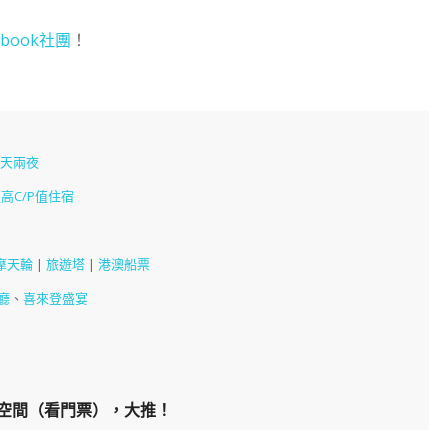
book社團
！
三天兩夜
高C/P值住宿
摩天輪
|
旅遊塔
|
港澳船票
廳
、
喜來登盛宴
然空間
（
看門票
），大推！