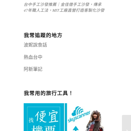
台中手工沙發推薦｜金佳億手工沙發，傳承
47年職人工法，MIT工廠直營打造客製化沙發
我常追蹤的地方
波妮說食話
熱血台中
阿新筆記
嘉義+1 | 嘉義加一
辣個露營
我常用的旅行工具！