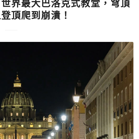
》世界最大巴洛克式教堂，穹頂
但登頂爬到崩潰！