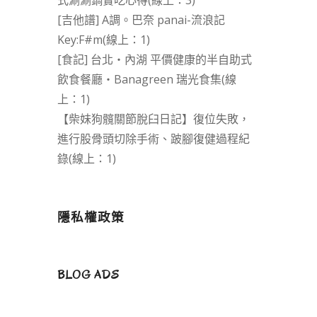
式涮涮鍋實吃心得(線上：3)
[吉他譜] A調。巴奈 panai-流浪記
Key:F#m(線上：1)
[食記] 台北‧內湖 平價健康的半自助式
飲食餐廳‧Banagreen 瑞光食集(線
上：1)
【柴妹狗髖關節脫臼日記】復位失敗，
進行股骨頭切除手術、跛腳復健過程紀
錄(線上：1)
隱私權政策
BLOG ADS