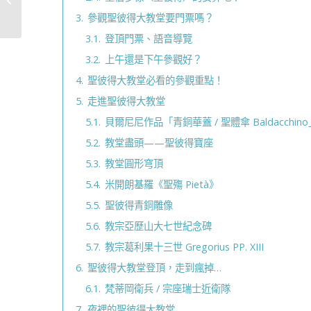
的成家禮盒�...
3.
參觀聖彼得大教堂要門票嗎？
3.1.
登頂門票、語音導覽
3.2.
上午還是下午參觀好？
4.
聖彼得大教堂必看的參觀重點！
5.
走進聖彼得大教堂
5.1.
貝爾尼尼作品「青銅華蓋 / 聖體傘 Baldacchin
5.2.
教堂盡頭——聖彼得寶座
5.3.
教堂圓形穹頂
5.4.
米開朗基羅《聖殤 Pietà》
5.5.
聖彼得青銅雕像
5.6.
教宗亞歷山大七世紀念碑
5.7.
教宗葛利果十三世 Gregorius PP. XIII
6.
聖彼得大教堂登頂，走到瘋掉…
6.1.
梵蒂岡衛兵 / 宗座瑞士近衛隊
7.
夜裡的聖彼得大教堂