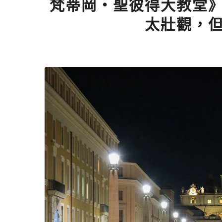
梵蒂岡・聖彼得大教堂
太壯觀，