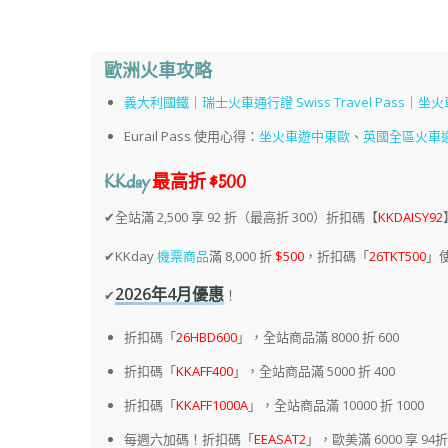
歐洲火車攻略
義大利國鐵
｜
瑞士火車通行證 Swiss Travel Pass
｜
坐火
Eurail Pass 使用心得：
坐火車遊中東歐
、
英國全區火車
KKday
最高折 $500
✔全站滿 2,500 享 92 折（最高折 300）折扣碼【
KKDAISY92
✔KKday
機票商品
滿 8,000 折
$500
，折扣碼「
26TKT500
」使
2026年4月優惠
✔
！
折扣碼「
26HBD600
」，全站商品滿 8000 折 600
折扣碼「
KKAFF400
」，全站商品滿 5000 折 400
折扣碼「
KKAFF1000A
」，全站商品滿 10000 折 1000
每週六加碼！折扣碼「
EEASAT2
」，歐美滿 6000 享 94折