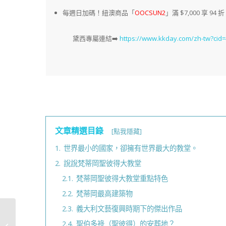
每週日加碼！紐澳商品「
OOCSUN2
」滿 $7,000 享 94 折
黛西專屬連結➡️
https://www.kkday.com/zh-tw?cid
文章精選目錄
[點我隱藏]
1.
世界最小的國家，卻擁有世界最大的教堂。
2.
說說梵蒂岡聖彼得大教堂
2.1.
梵蒂岡聖彼得大教堂重點特色
2.2.
梵蒂岡最高建築物
2.3.
義大利文藝復興時期下的傑出作品
喜餅推薦《金格KÖNIG
2.4.
聖伯多祿（聖彼得）的安葬地？
幸福小築》送一個溫馨