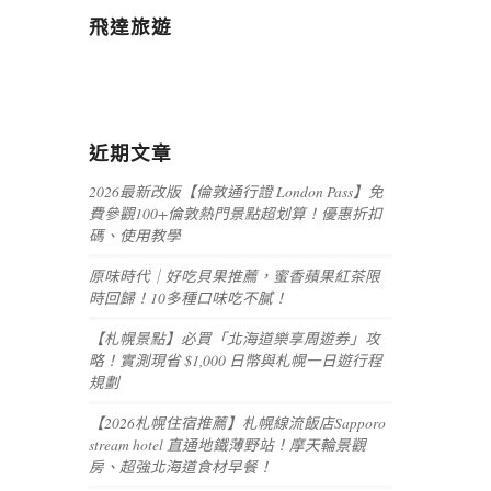
飛達旅遊
近期文章
2026最新改版【倫敦通行證 London Pass】免
費參觀100+倫敦熱門景點超划算！優惠折扣
碼、使用教學
原味時代｜好吃貝果推薦，蜜香蘋果紅茶限
時回歸！10多種口味吃不膩！
【札幌景點】必買「北海道樂享周遊券」攻
略！實測現省 $1,000 日幣與札幌一日遊行程
規劃
【2026札幌住宿推薦】札幌線流飯店Sapporo
stream hotel 直通地鐵薄野站！摩天輪景觀
房、超強北海道食材早餐！