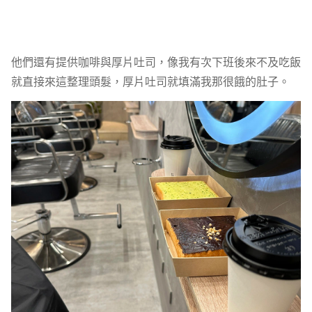
他們還有提供咖啡與厚片吐司，像我有次下班後來不及吃飯
就直接來這整理頭髮，厚片吐司就填滿我那很餓的肚子。