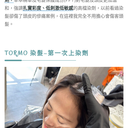
劑，
草本精華及毛髮保護成份(PPT)對毛髮及頭皮更加溫
和，強調
扎實彩度、低刺激低敏感
的高檔染劑，以前看過染
髮卻傷了頭皮的慘痛案例，在這裡我完全不用擔心會傷害頭
髮。
TORMO 染髮–第一次上染劑