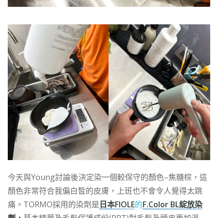
今天與Young討論後決定染一個較保守的顏色–焦糖棕，這
顏色非常符合我偏白皙的皮膚，上班也不會令人覺得太跳
痛。TORMO採用的染劑是
日本FIOLE
的
F.Color BL綻放染