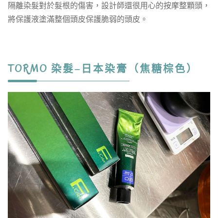
隔離染髮對於髮根的傷害，設計師還很用心的按摩整顆頭，
將保護液塗滿整個頭皮保護脆弱的頭皮。
TORMO 染髮–日本染膏（焦糖棕色）