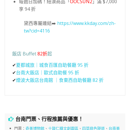
每週日加碼！紐澳商品「
OOCSUN2
」滿 $7,000
享 94 折
黛西專屬連結➡️
https://www.kkday.com/zh-
tw?cid=4116
飯店 Buffet
82折
起
✔
夏都城旅｜城食百匯自助餐廳 95 折
✔
台南大飯店｜歐式自助餐 95 折
✔
煙波大飯店台南館 ｜食東西自助餐廳 82 折
台南門票、行程推薦與優惠！
門票：
奇美博物館
、
十鼓仁糖文創園區
、
四草綠色隧道
、
台南美