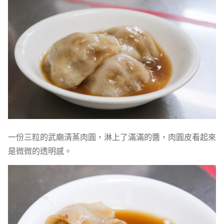
一份三粒的武廟清蒸肉圓，淋上了滿滿的醬，肉圓皮看起來
是微微的透明感。