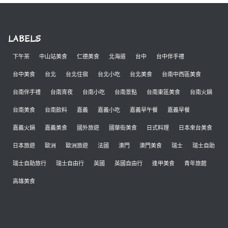
LABELS
下午茶
中山站美食
仁德美食
北海道
台中
台中伴手禮
台中美食
台北
台北住宿
台北小吃
台北美食
台南中西區美食
台南伴手禮
台南宵夜
台南小吃
台南景點
台南東區美食
台南火鍋
台南美食
台南飲料
嘉義
嘉義小吃
嘉義早午餐
嘉義早餐
嘉義火鍋
嘉義美食
國外旅遊
國華街美食
日式料理
日本來台美食
日本旅遊
歐洲
歐洲旅遊
法國
澳門
澳門美食
瑞士
瑞士自助
瑞士自助旅行
瑞士自由行
英國
英國自由行
逢甲美食
青年旅館
高雄美食