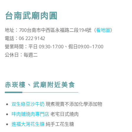
台南武廟肉圓
地址：700台南市中西區永福路二段194號（
看地圖
）
電話：06 222 9142
營業時間：平日 09:30-17:00、假日09:00–17:00
公休日：每週二
赤崁樓、武廟附近美食
双生綠豆沙牛奶
現煮現賣不添加化學添加物
㕩肉鋪燒肉專門店
老宅日式燒肉
進福大灣花生糖
純手工花生糖