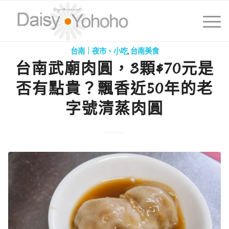
台南｜夜市、小吃
,
台南美食
台南武廟肉圓，3顆$70元是
否有點貴？飄香近50年的老
字號清蒸肉圓