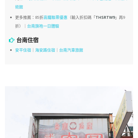
術館
更多推薦：85折
高鐵聯票優惠
（輸入折扣碼「
THSRTW9
」再9
折）｜
台南旗袍一日體驗
台南住宿
安平住宿
｜
海安路住宿
｜
台南汽車旅館