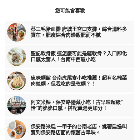
您可能會喜歡
蔡三毛豬血攤 府城王宮口支攤，綜合湯料多
實在，肥瘦綜合肉燥飯肥而不膩
聖記軟骨飯 這怎麼可能是豬軟骨？入口即化
口感太驚人！台南中西區小吃
忠味麵館 台南虎尾寮小吃推薦！超有名榨菜
肉絲麵，但我吃的是乾麵？！
阿文米粿，保安路隱藏小吃！古早味超級”
恰”的脆脆口感，搭配羹湯更加分！
保安路米糕 一甲子的台南老店，挑著扁擔叫
賣到保安路店面的懷舊古早味。