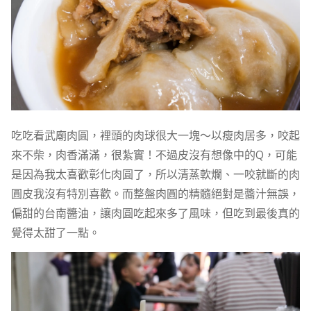
吃吃看武廟肉圓，裡頭的肉球很大一塊～以瘦肉居多，咬起
來不柴，肉香滿滿，很紮實！不過皮沒有想像中的Q，可能
是因為我太喜歡彰化肉圓了，所以清蒸軟爛、一咬就斷的肉
圓皮我沒有特別喜歡。而整盤肉圓的精髓絕對是醬汁無誤，
偏甜的台南醬油，讓肉圓吃起來多了風味，但吃到最後真的
覺得太甜了一點。