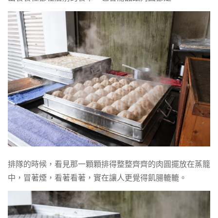
排隊的時候，看見那一顆顆排得整整齊齊的肉圓擺放在蒸籠
中，冒著煙，看著看著，實在讓人更覺得飢腸轆轆。