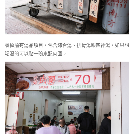
餐檯前有湯品項目，包含綜合湯、排骨湯跟四神湯，如果想
喝湯的可以點一碗來配肉圓。