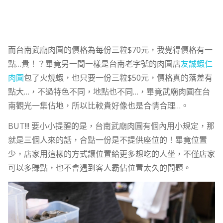
而台南武廟肉圓的價格為每份三粒$70元，我覺得價格有一
點…貴！？畢竟另一間一樣是台南老字號的肉圓店
友誠蝦仁
肉圓
包了火燒蝦，也只要一份三粒$50元，價格真的落差有
點大…，不過特色不同，地點也不同…，畢竟武廟肉圓在台
南觀光一集佔地，所以比較貴好像也是合情合理…。
BUT!!! 要小小提醒的是，台南武廟肉圓有個內用小規定，那
就是三個人來的話，合點一份是不提供座位的！畢竟位置
少，店家用這樣的方式讓位置給更多想吃的人坐，不僅店家
可以多賺點，也不會遇到客人霸佔位置太久的問題。