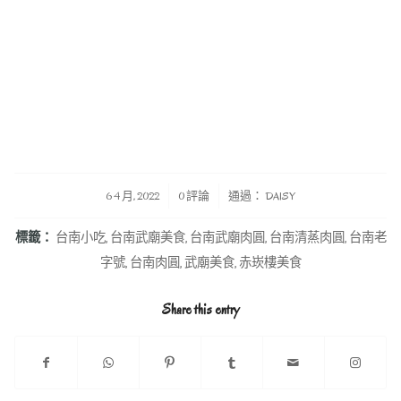
/
/
6 4 月, 2022
0 評論
通過：
DAISY
標籤：
台南小吃
,
台南武廟美食
,
台南武廟肉圓
,
台南清蒸肉圓
,
台南老
字號
,
台南肉圓
,
武廟美食
,
赤崁樓美食
Share this entry