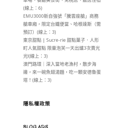
車場、餐廳美食街、免稅店、飯店住宿
(線上：6)
EMU3000新自強號「騰雲座艙」商務
艙車廂，限定台鐵便當、哈根達斯（需
預訂）(線上：3)
東京甜點 | Sucre-rie 甜點菓子．人形
町人氣甜點 限量泡芙一天出爐3次賣光
光!(線上：3)
澳門路環｜深入當地老漁村，散步海
邊，來一碗魚翅湯麵，吃一顆安德魯蛋
塔！(線上：3)
隱私權政策
BLOG ADS