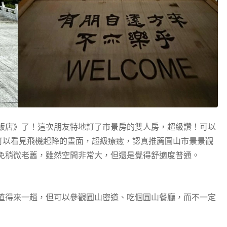
飯店》了！這次朋友特地訂了市景房的雙人房，超級讚！可以
可以看見飛機起降的畫面，超級療癒，認真推薦圓山市景景觀
免稍微老舊，雖然空間非常大，但還是覺得舒適度普通。
值得來一趟，但可以參觀圓山密道、吃個圓山餐廳，而不一定