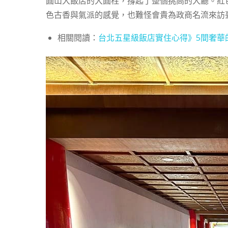
圓山大飯店的大圓柱，撐起了整個挑高的大廳。紅
色古香與氣派的感覺，也難怪會貴為政商名流來訪
相關閱讀：
台北五星級飯店實住心得》5間奢華的城