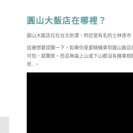
圓山大飯店在哪裡？
圓山大飯店位在台北劍潭，附近是有名的士林夜市，
這邊想要提醒一下，如果你是要騎機車到圓山飯店
可怕，超驚險。而且無論上山或下山都沒有機車相
思…。
百花大教堂門票預約教
學》登穹頂套票30歐元