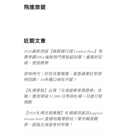
飛達旅遊
近期文章
2026最新改版【倫敦通行證 London Pass】免
費參觀100+倫敦熱門景點超划算！優惠折扣
碼、使用教學
原味時代｜好吃貝果推薦，蜜香蘋果紅茶限
時回歸！10多種口味吃不膩！
【札幌景點】必買「北海道樂享周遊券」攻
略！實測現省 $1,000 日幣與札幌一日遊行程
規劃
【2026札幌住宿推薦】札幌線流飯店Sapporo
stream hotel 直通地鐵薄野站！摩天輪景觀
房、超強北海道食材早餐！