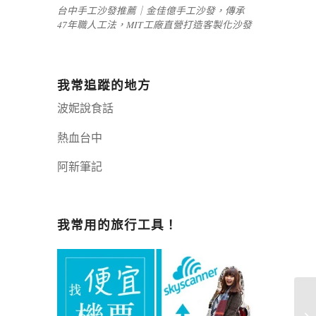
台中手工沙發推薦｜金佳億手工沙發，傳承
47年職人工法，MIT工廠直營打造客製化沙發
我常追蹤的地方
波妮說食話
熱血台中
阿新筆記
嘉義+1 | 嘉義加一
辣個露營
我常用的旅行工具！
義