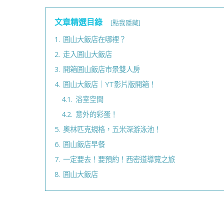
文章精選目錄
[點我隱藏]
1.
圓山大飯店在哪裡？
2.
走入圓山大飯店
3.
開箱圓山飯店市景雙人房
4.
圓山大飯店｜YT影片版開箱！
4.1.
浴室空間
4.2.
意外的彩蛋！
5.
奧林匹克規格，五米深游泳池！
6.
圓山飯店早餐
7.
一定要去！要預約！西密道導覽之旅
8.
圓山大飯店