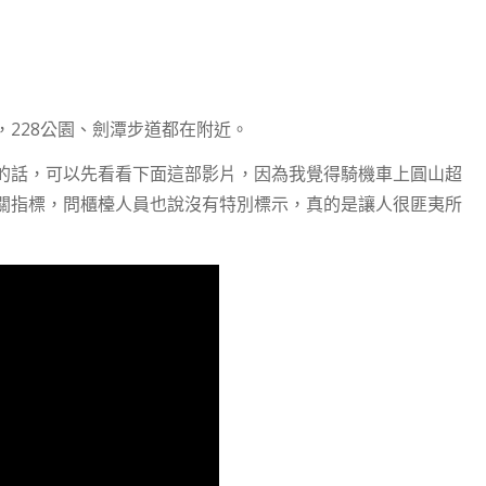
228公園、劍潭步道都在附近。
的話，可以先看看下面這部影片，因為我覺得騎機車上圓山超
關指標，問櫃檯人員也說沒有特別標示，真的是讓人很匪夷所