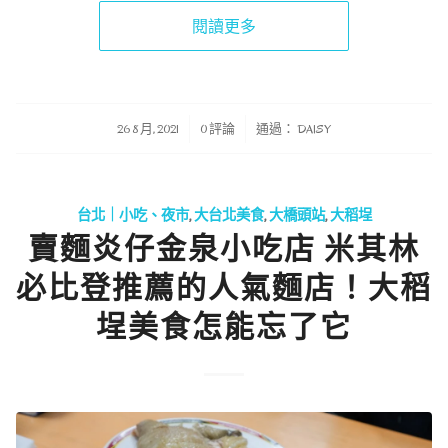
閱讀更多
/
/
26 8 月, 2021
0 評論
通過：
DAISY
台北｜小吃、夜市
,
大台北美食
,
大橋頭站
,
大稻埕
賣麵炎仔金泉小吃店 米其林
必比登推薦的人氣麵店！大稻
埕美食怎能忘了它