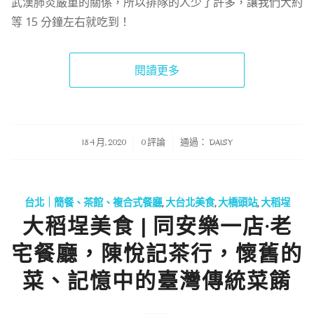
武漢肺炎嚴重的關係，所以排隊的人少了許多，讓我們大約
等 15 分鐘左右就吃到！
閱讀更多
/
/
18 4 月, 2020
0 評論
通過：
DAISY
台北｜簡餐、茶館、複合式餐廳
,
大台北美食
,
大橋頭站
,
大稻埕
大稻埕美食 | 同安樂一店·老
宅餐廳，陳悅記茶行，懷舊的
菜、記憶中的臺灣傳統菜餚