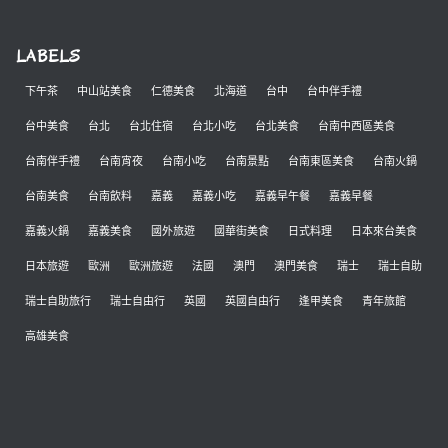
LABELS
下午茶
中山站美食
仁德美食
北海道
台中
台中伴手禮
台中美食
台北
台北住宿
台北小吃
台北美食
台南中西區美食
台南伴手禮
台南宵夜
台南小吃
台南景點
台南東區美食
台南火鍋
台南美食
台南飲料
嘉義
嘉義小吃
嘉義早午餐
嘉義早餐
嘉義火鍋
嘉義美食
國外旅遊
國華街美食
日式料理
日本來台美食
日本旅遊
歐洲
歐洲旅遊
法國
澳門
澳門美食
瑞士
瑞士自助
瑞士自助旅行
瑞士自由行
英國
英國自由行
逢甲美食
青年旅館
高雄美食