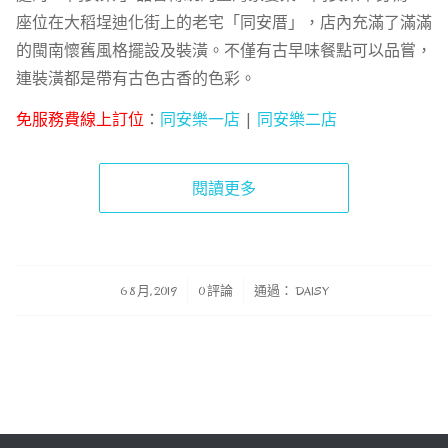
座位在大稻埕迪化街上的老宅「同安厝」，店內充滿了滿滿
的閩南懷舊風格擺設及裝潢。不僅有古早味餐點可以品嘗，
連裝潢都是帶有古色古香的色彩。
免服務費線上訂位
：
同安樂一店
|
同安樂二店
閱讀更多
/
/
6 8 月, 2019
0 評論
通過：
DAISY