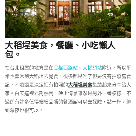
大稻埕美食，餐廳、小吃懶人
包。
在台北租屋的地方是在
民權西路站
、
大橋頭站
附近，所以平
常也蠻常到大稻埕去覓食，很多都是吃了但是沒有拍照寫食
記，不過還是決定把有拍照的
大稻埕美食
集結起來分享給大
家。白天這裡老街熱鬧，晚上情景雖然是另外一番模樣，不
過卻有許多值得細細品嚐的餐酒館可以去探險，點一杯，聊
到深夜也很可以。