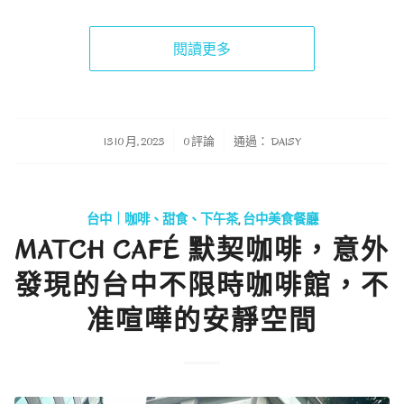
閱讀更多
/
/
13 10 月, 2023
0 評論
通過：
DAISY
台中｜咖啡、甜食、下午茶
,
台中美食餐廳
MATCH CAFÉ 默契咖啡，意外
發現的台中不限時咖啡館，不
准喧嘩的安靜空間