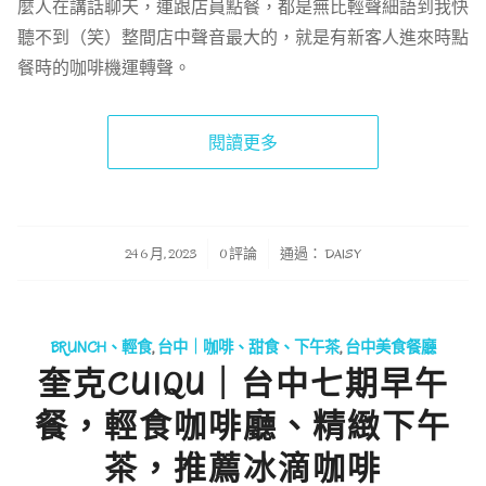
麼人在講話聊天，連跟店員點餐，都是無比輕聲細語到我快
聽不到（笑）整間店中聲音最大的，就是有新客人進來時點
餐時的咖啡機運轉聲。
閱讀更多
/
/
24 6 月, 2023
0 評論
通過：
DAISY
BRUNCH、輕食
,
台中｜咖啡、甜食、下午茶
,
台中美食餐廳
奎克CUIQU｜台中七期早午
餐，輕食咖啡廳、精緻下午
茶，推薦冰滴咖啡