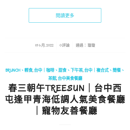
閱讀更多
/
/
19 6 月, 2022
0 評論
通過：
璇璇
BRUNCH、輕食
,
台中｜咖啡、甜食、下午茶
,
台中｜複合式、簡餐、
茶館
,
台中美食餐廳
春三朝午TREESUN｜台中西
屯逢甲青海低調人氣美食餐廳
｜寵物友善餐廳