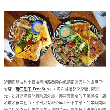
近期與朋友約來西屯青海路巷弄內低調卻有品味的逢甲早午
餐店『
春三朝午 TreeSun
』，每次路過都深深吸引我目
光，設計裝潢竟然將鋼筋外露，非常有創意的工業風格！店
名取名很是朝氣，平日只有經營早上～下午茶，營業時間頗
符合店名春三朝午的氣質。我們今天可是平日上班午休時間