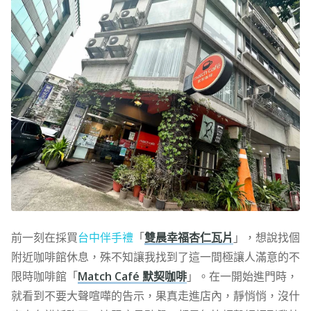
前一刻在採買
台中伴手禮
「
雙晨幸福杏仁瓦片
」，想說找個
附近咖啡館休息，殊不知讓我找到了這一間極讓人滿意的不
限時咖啡館「
Match Café 默契咖啡
」。在一開始進門時，
就看到不要大聲喧嘩的告示，果真走進店內，靜悄悄，沒什