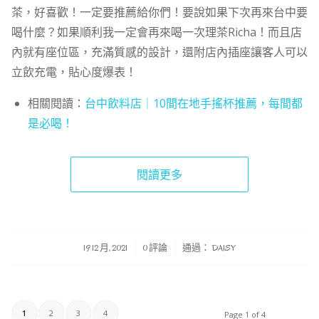
茶，好喜歡！一定要推薦給你們！要說如果下次再來台中要
喝什麼？如果順利我一定會再來喝一次理茶Richa！而且店
內就有座位區，充滿質感的設計，還附店內插座讓客人可以
立飲充電，貼心度爆表！
相關閱讀：
台中飲料店｜10間在地手搖杯推薦，每間都
是必喝！
閱讀更多
/
/
19 12 月, 2021
0 評論
通過：
DAISY
1
2
3
4
Page 1 of 4