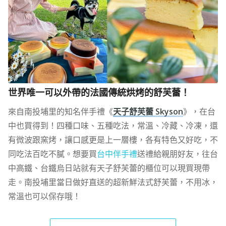
世界唯一可以外帶的法國傳統烘烤的舒芙蕾！
來自南投埔里的知名伴手禮《
天子舒芙蕾 Skyson
》，在台
中也買得到！四種口味、五種吃法，常溫、冷藏、冷凍，還
有微波跟窯烤，讓口感更是上一層樓，各有特色又好吃，不
同吃法百吃不膩。想要買
台中伴手禮
送禮給親朋好友，往台
中高鐵、台鐵烏日站就有天子舒芙蕾的櫃位可以現買現帶
走。南投埔里當日做好直送的超新鮮法式舒芙蕾，不用冰，
常溫也可以保存哦！