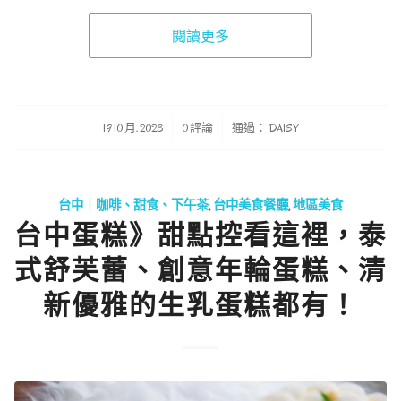
閱讀更多
/
/
19 10 月, 2023
0 評論
通過：
DAISY
台中｜咖啡、甜食、下午茶
,
台中美食餐廳
,
地區美食
台中蛋糕》甜點控看這裡，泰
式舒芙蕾、創意年輪蛋糕、清
新優雅的生乳蛋糕都有！