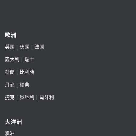
歐洲
英國
|
德國
|
法國
義大利
|
瑞士
荷蘭
|
比利時
丹麥
|
瑞典
捷克
|
奧地利
|
匈牙利
大洋洲
澳洲