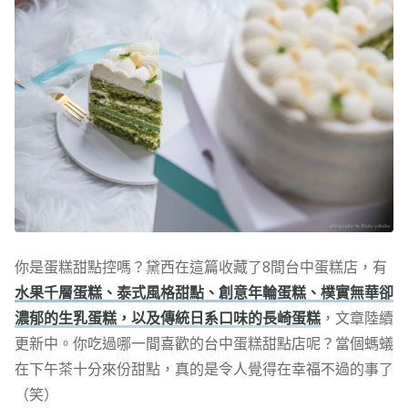
你是蛋糕甜點控嗎？黛西在這篇收藏了8間台中蛋糕店，有
水果千層蛋糕、泰式風格甜點、創意年輪蛋糕、樸實無華卻
濃郁的生乳蛋糕，以及傳統日系口味的長崎蛋糕
，文章陸續
更新中。你吃過哪一間喜歡的台中蛋糕甜點店呢？當個螞蟻
在下午茶十分來份甜點，真的是令人覺得在幸福不過的事了
（笑）