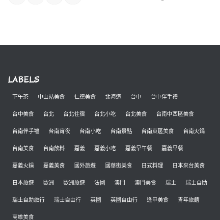
LABELS
下午茶
中山站美食
仁德美食
北海道
台中
台中伴手禮
台中美食
台北
台北住宿
台北小吃
台北美食
台南中西區美食
台南伴手禮
台南宵夜
台南小吃
台南景點
台南東區美食
台南火鍋
台南美食
台南飲料
嘉義
嘉義小吃
嘉義早午餐
嘉義早餐
嘉義火鍋
嘉義美食
國外旅遊
國華街美食
日式料理
日本來台美食
日本旅遊
歐洲
歐洲旅遊
法國
澳門
澳門美食
瑞士
瑞士自助
瑞士自助旅行
瑞士自由行
英國
英國自由行
逢甲美食
青年旅館
高雄美食