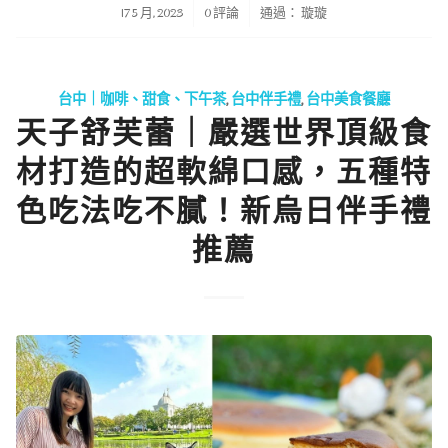
/
/
17 5 月, 2023
0 評論
通過：
璇璇
台中｜咖啡、甜食、下午茶
,
台中伴手禮
,
台中美食餐廳
天子舒芙蕾｜嚴選世界頂級食
材打造的超軟綿口感，五種特
色吃法吃不膩！新烏日伴手禮
推薦