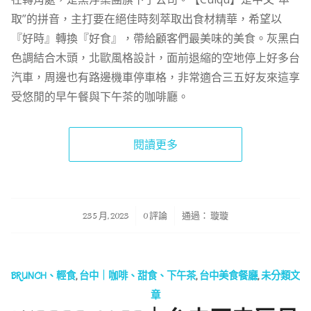
取”的拼音，主打要在絕佳時刻萃取出食材精華，希望以
『好時』轉換『好食』，帶給顧客們最美味的美食。灰黑白
色調結合木頭，北歐風格設計，面前退縮的空地停上好多台
汽車，周邊也有路邊機車停車格，非常適合三五好友來這享
受悠閒的早午餐與下午茶的咖啡廳。
閱讀更多
/
/
23 5 月, 2023
0 評論
通過：
璇璇
BRUNCH、輕食
,
台中｜咖啡、甜食、下午茶
,
台中美食餐廳
,
未分類文
章