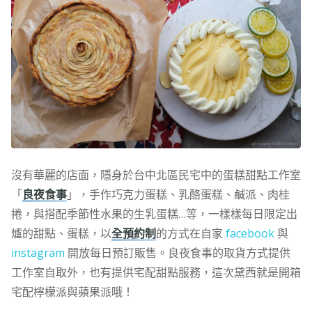
沒有華麗的店面，隱身於台中北區民宅中的蛋糕甜點工作室
「
良夜食事
」，手作巧克力蛋糕、乳酪蛋糕、鹹派、肉桂
捲，與搭配季節性水果的生乳蛋糕…等，一樣樣每日限定出
爐的甜點、蛋糕，以
全預約制
的方式在自家
facebook
與
instagram
開放每日預訂販售。良夜食事的取貨方式提供
工作室自取外，也有提供宅配甜點服務，這次黛西就是開箱
宅配檸檬派與蘋果派哦！