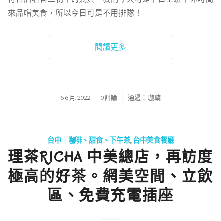
來品嚐美食，所以今日可是不用排隊！
閱讀更多
/
/
6 6 月, 2022
0 評論
通過：
璇璇
台中｜咖啡、甜食、下午茶
,
台中美食餐廳
理茶RICHA 中美總店，再訪度
極高的好茶。網美空間、立飲
區、免費充電插座