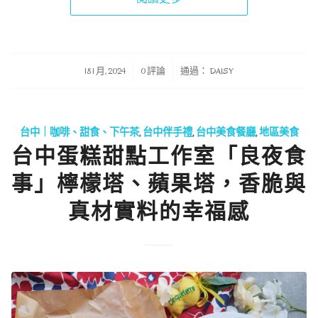
/
/
18 1 月, 2024
0 評論
通過：
DAISY
台中｜咖啡、甜食、下午茶
,
台中伴手禮
,
台中美食餐廳
,
地區美食
台中蛋糕甜點工作室「良夜食
事」檸檬塔、蘋果塔，香脆與
真材實料的幸福感