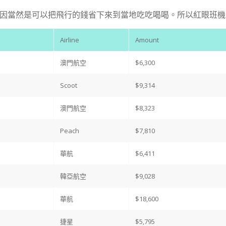
因當然是可以把飛行的錢省下來到當地吃吃喝喝。所以紅眼班機、
Airline
Amount
澳門航空
$6,300
Scoot
$9,314
澳門航空
$8,323
Peach
$7,810
華航
$6,411
韓亞航空
$9,028
華航
$18,600
捷星
$5,795