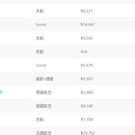
虎航
$6,227
Scoot
$16,067
虎航
$3,563
虎航
N/A
Scoot
$5,679
威航+捷星
$5,567
項
德威航空
$2,900
宿霧航空
$4,169
虎航
$1,758
法國航空
$23,752