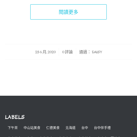
閱讀更多
/
/
23 6 月, 2020
0 評論
通過：
DAISY
LABELS
下午茶
中山站美食
仁德美食
北海道
台中
台中伴手禮