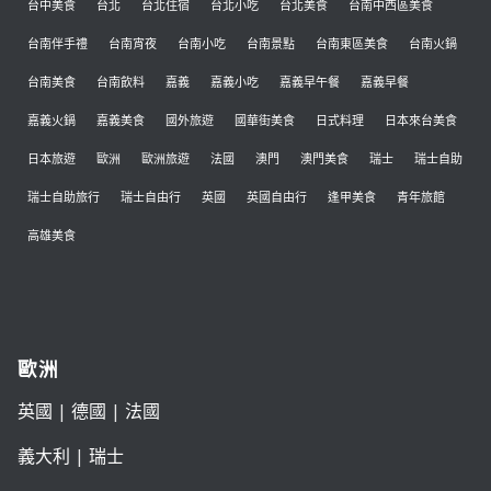
台中美食
台北
台北住宿
台北小吃
台北美食
台南中西區美食
台南伴手禮
台南宵夜
台南小吃
台南景點
台南東區美食
台南火鍋
台南美食
台南飲料
嘉義
嘉義小吃
嘉義早午餐
嘉義早餐
嘉義火鍋
嘉義美食
國外旅遊
國華街美食
日式料理
日本來台美食
日本旅遊
歐洲
歐洲旅遊
法國
澳門
澳門美食
瑞士
瑞士自助
瑞士自助旅行
瑞士自由行
英國
英國自由行
逢甲美食
青年旅館
高雄美食
歐洲
英國
|
德國
|
法國
義大利
|
瑞士