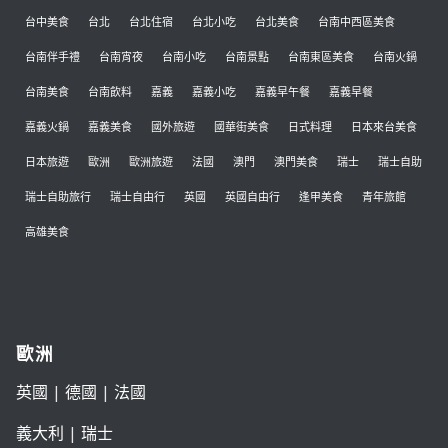
台中美食
台北
台北住宿
台北小吃
台北美食
台南中西區美食
台南伴手禮
台南宵夜
台南小吃
台南景點
台南東區美食
台南火鍋
台南美食
台南飲料
嘉義
嘉義小吃
嘉義早午餐
嘉義早餐
嘉義火鍋
嘉義美食
國外旅遊
國華街美食
日式料理
日本來台美食
日本旅遊
歐洲
歐洲旅遊
法國
澳門
澳門美食
瑞士
瑞士自助
瑞士自助旅行
瑞士自由行
英國
英國自由行
逢甲美食
青年旅館
高雄美食
歐洲
英國
|
德國
|
法國
義大利
|
瑞士