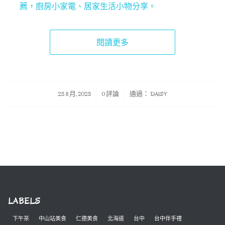
薦，廚房小家電、居家生活小物分享。
閱讀更多
/
/
23 8 月, 2023
0 評論
通過：
DAISY
LABELS
下午茶
中山站美食
仁德美食
北海道
台中
台中伴手禮