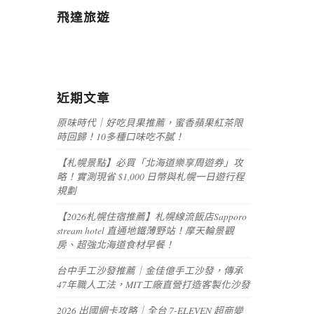
飛達旅遊
近期文章
原味時代｜好吃貝果推薦，蜜香蘋果紅茶限
時回歸！10多種口味吃不膩！
【札幌景點】必買「北海道樂享周遊券」攻
略！實測現省 $1,000 日幣與札幌一日遊行程
規劃
【2026札幌住宿推薦】札幌線流飯店Sapporo
stream hotel 直通地鐵薄野站！摩天輪景觀
房、超強北海道食材早餐！
台中手工沙發推薦｜金佳億手工沙發，傳承
47年職人工法，MIT工廠直營打造客製化沙發
2026 出國網卡攻略｜全台 7-ELEVEN 超商變