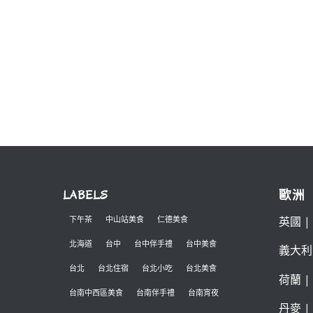
LABELS
歐洲
英國
|
下午茶
中山站美食
仁德美食
北海道
台中
台中伴手禮
台中美食
義大利
台北
台北住宿
台北小吃
台北美食
荷蘭
|
台南中西區美食
台南伴手禮
台南宵夜
丹麥
|