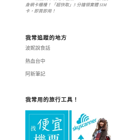
身網卡櫃檯！「超快取」3 分鐘領實體 SIM
卡，即買即用！
我常追蹤的地方
波妮說食話
熱血台中
阿新筆記
嘉義+1 | 嘉義加一
辣個露營
我常用的旅行工具！