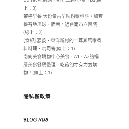
Buffet 吃到飽，新光三越小西門 B2(線
上：3)
茉檸早餐 大份量古早味粉漿蛋餅，加套
餐有地瓜球、脆薯。近台南市立醫院
(線上：2)
[食記] 嘉義‧東洋新村的土耳其居家香
料料理‧烏司答(線上：1)
南紡美食購物中心美食，A1、A2館樓
層美食餐廳整理，吃飽飽才有力氣購
物！(線上：1)
隱私權政策
BLOG ADS