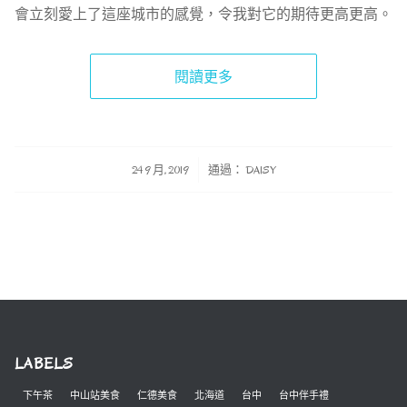
會立刻愛上了這座城市的感覺，令我對它的期待更高更高。
閱讀更多
/
24 9 月, 2019
通過：
DAISY
LABELS
下午茶
中山站美食
仁德美食
北海道
台中
台中伴手禮