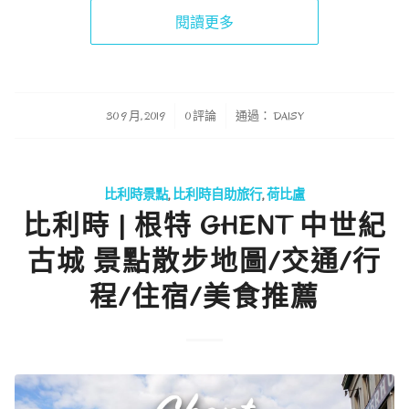
閱讀更多
/
/
30 9 月, 2019
0 評論
通過：
DAISY
比利時景點
,
比利時自助旅行
,
荷比盧
比利時 | 根特 GHENT 中世紀
古城 景點散步地圖/交通/行
程/住宿/美食推薦