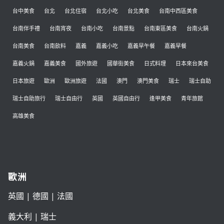
台中美食
台北
台北住宿
台北小吃
台北美食
台南中西區美食
台南伴手禮
台南宵夜
台南小吃
台南景點
台南東區美食
台南火鍋
台南美食
台南飲料
嘉義
嘉義小吃
嘉義早午餐
嘉義早餐
嘉義火鍋
嘉義美食
國外旅遊
國華街美食
日式料理
日本來台美食
日本旅遊
歐洲
歐洲旅遊
法國
澳門
澳門美食
瑞士
瑞士自助
瑞士自助旅行
瑞士自由行
英國
英國自由行
逢甲美食
青年旅館
高雄美食
歐洲
英國
|
德國
|
法國
義大利
|
瑞士