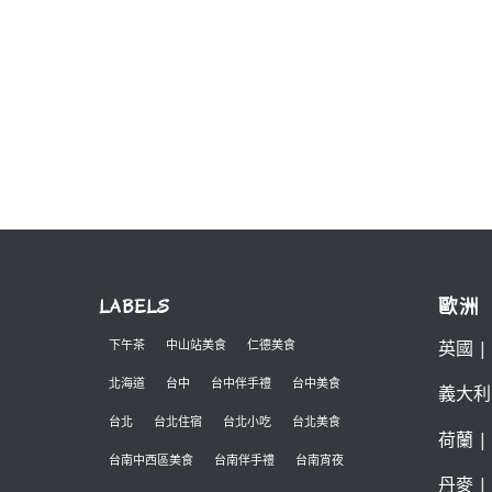
LABELS
歐洲
英國
|
下午茶
中山站美食
仁德美食
北海道
台中
台中伴手禮
台中美食
義大利
台北
台北住宿
台北小吃
台北美食
荷蘭
|
台南中西區美食
台南伴手禮
台南宵夜
丹麥
|