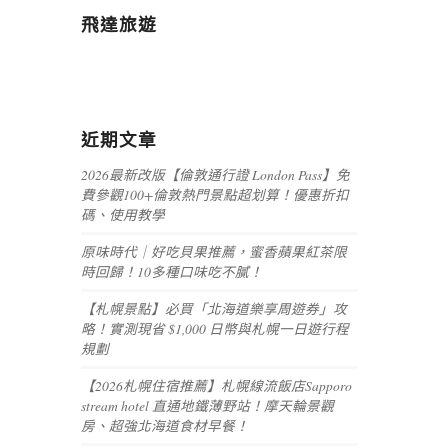
飛達旅遊
近期文章
2026最新改版【倫敦通行證 London Pass】免
費參觀100+倫敦熱門景點超划算！優惠折扣
碼、使用教學
原味時代｜好吃貝果推薦，蜜香蘋果紅茶限
時回歸！10多種口味吃不膩！
【札幌景點】必買「北海道樂享周遊券」攻
略！實測現省 $1,000 日幣與札幌一日遊行程
規劃
【2026札幌住宿推薦】札幌線流飯店Sapporo
stream hotel 直通地鐵薄野站！摩天輪景觀
房、超強北海道食材早餐！