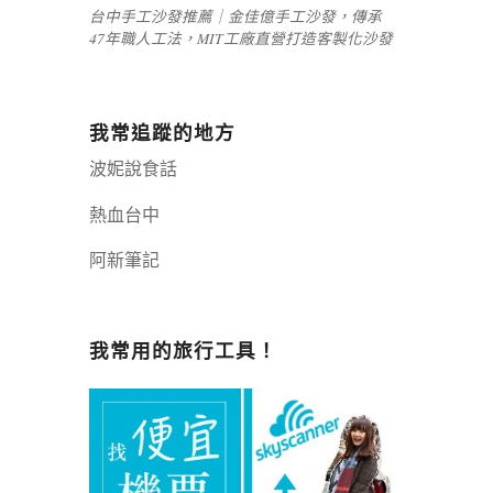
台中手工沙發推薦｜金佳億手工沙發，傳承
47年職人工法，MIT工廠直營打造客製化沙發
我常追蹤的地方
波妮說食話
熱血台中
阿新筆記
嘉義+1 | 嘉義加一
辣個露營
我常用的旅行工具！