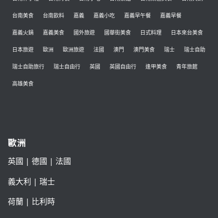
台南美食
台南飲料
嘉義
嘉義小吃
嘉義早午餐
嘉義早餐
嘉義火鍋
嘉義美食
國外旅遊
國華街美食
日式料理
日本來台美食
日本旅遊
歐洲
歐洲旅遊
法國
澳門
澳門美食
瑞士
瑞士自助
瑞士自助旅行
瑞士自由行
英國
英國自由行
逢甲美食
青年旅館
高雄美食
歐洲
英國
|
德國
|
法國
義大利
|
瑞士
荷蘭
|
比利時