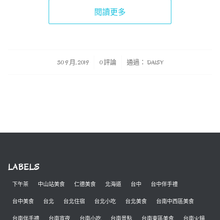
閱讀更多
/
/
30 9 月, 2019
0 評論
通過：
DAISY
LABELS
下午茶
中山站美食
仁德美食
北海道
台中
台中伴手禮
台中美食
台北
台北住宿
台北小吃
台北美食
台南中西區美食
台南伴手禮
台南宵夜
台南小吃
台南景點
台南東區美食
台南火鍋