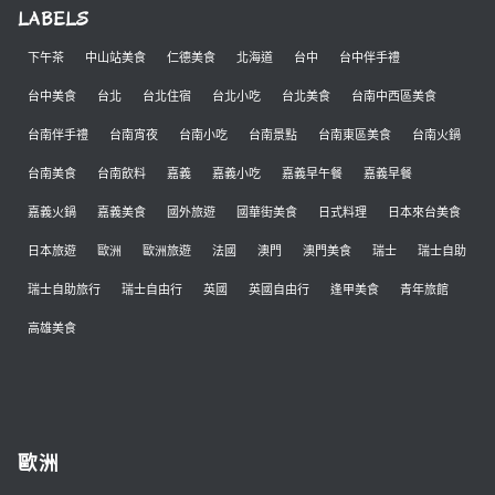
LABELS
下午茶
中山站美食
仁德美食
北海道
台中
台中伴手禮
台中美食
台北
台北住宿
台北小吃
台北美食
台南中西區美食
台南伴手禮
台南宵夜
台南小吃
台南景點
台南東區美食
台南火鍋
台南美食
台南飲料
嘉義
嘉義小吃
嘉義早午餐
嘉義早餐
嘉義火鍋
嘉義美食
國外旅遊
國華街美食
日式料理
日本來台美食
日本旅遊
歐洲
歐洲旅遊
法國
澳門
澳門美食
瑞士
瑞士自助
瑞士自助旅行
瑞士自由行
英國
英國自由行
逢甲美食
青年旅館
高雄美食
歐洲