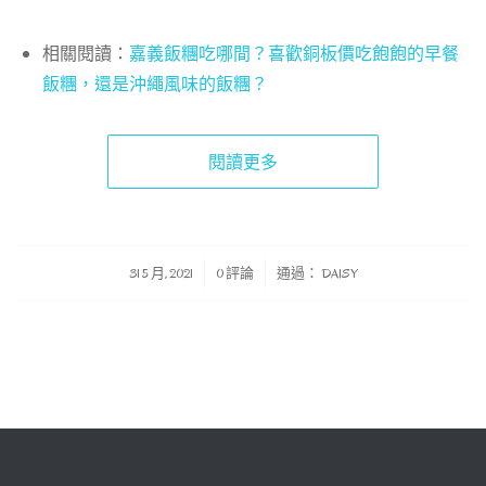
相關閱讀：
嘉義飯糰吃哪間？喜歡銅板價吃飽飽的早餐
飯糰，還是沖繩風味的飯糰？
閱讀更多
/
/
31 5 月, 2021
0 評論
通過：
DAISY