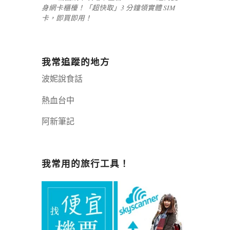
身網卡櫃檯！「超快取」3 分鐘領實體 SIM
卡，即買即用！
我常追蹤的地方
波妮說食話
熱血台中
阿新筆記
嘉義+1 | 嘉義加一
辣個露營
我常用的旅行工具！