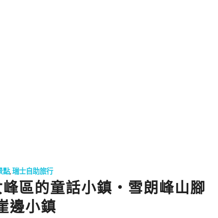
景點
,
瑞士自助旅行
N 少女峰區的童話小鎮・雪朗峰山腳
崖邊小鎮