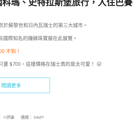
要前往法國科瑪、史特拉斯堡旅行，入住巴賽
是僅次於蘇黎世和日內瓦瑞士的第三大城市。
有國際知名的鐘錶珠寶展在此展覽。
0 不到！
要 $700，這樣價格在瑞士真的是太可愛！ 😛
閱讀更多
0 評論
通過：
DAISY