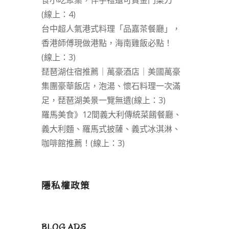
食小吃聚集，伴手禮還可買金門菜刀
(線上：4)
台中超人氣港式料理「品嘉茶餐廳」，
香港師傅現做港點，海南雞飯必點！
(線上：3)
琵琶湖住宿推薦｜萬豪酒店｜美國萬豪
集團豪華飯店，泡湯、懷石料理一次滿
足，琵琶湖美景一覽無遺(線上：3)
羅馬美食》12間義大利傳統菜餚餐廳、
義大利麵、羅馬式披薩、義式冰淇淋、
咖啡館推薦！(線上：3)
隱私權政策
BLOG ADS