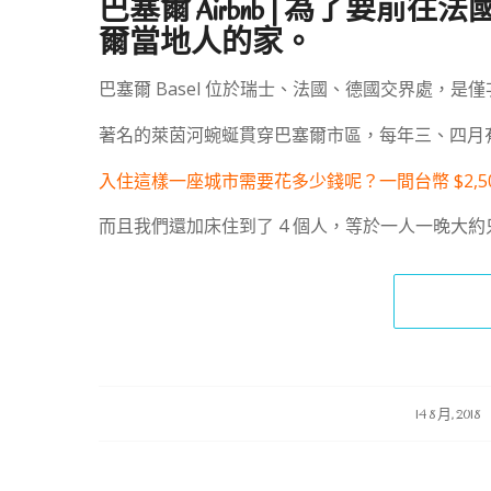
巴塞爾 Airbnb | 為了
爾當地人的家。
巴塞爾 Basel 位於瑞士、法國、德國交界處，
著名的萊茵河蜿蜒貫穿巴塞爾市區，每年三、四月
入住這樣一座城市需要花多少錢呢？一間台幣 $2,50
而且我們還加床住到了 4 個人，等於一人一晚大約只
/
/
14 8 月, 2018