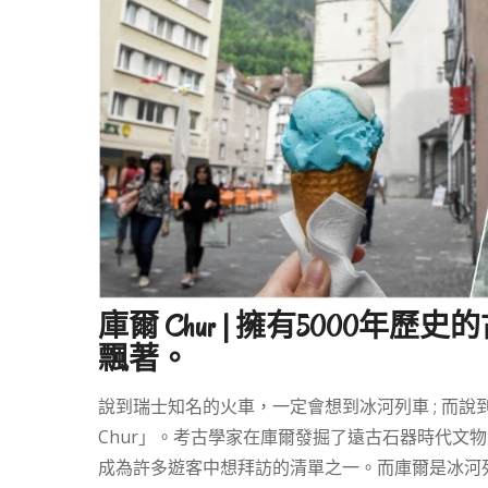
庫爾 Chur | 擁有5000
飄著。
說到瑞士知名的火車，一定會想到冰河列車 ; 而
Chur」。考古學家在庫爾發掘了遠古石器時代文
成為許多遊客中想拜訪的清單之一。而庫爾是冰河列車前