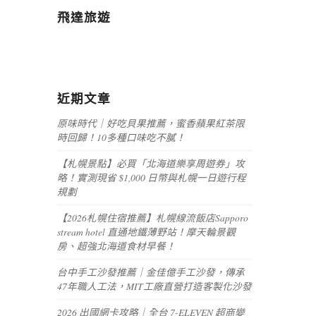
飛達旅遊
近期文章
原味時代｜好吃貝果推薦，蜜香蘋果紅茶限
時回歸！10多種口味吃不膩！
【札幌景點】必買「北海道樂享周遊券」攻
略！實測現省 $1,000 日幣與札幌一日遊行程
規劃
【2026札幌住宿推薦】札幌線流飯店Sapporo
stream hotel 直通地鐵薄野站！摩天輪景觀
房、超強北海道食材早餐！
台中手工沙發推薦｜金佳億手工沙發，傳承
47年職人工法，MIT工廠直營打造客製化沙發
2026 出國網卡攻略｜全台 7-ELEVEN 超商變