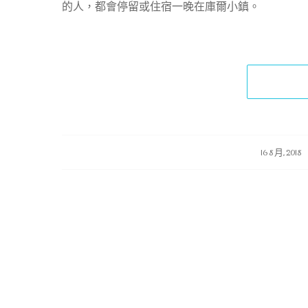
的人，都會停留或住宿一晚在庫爾小鎮。
/
/
16 8 月, 2018