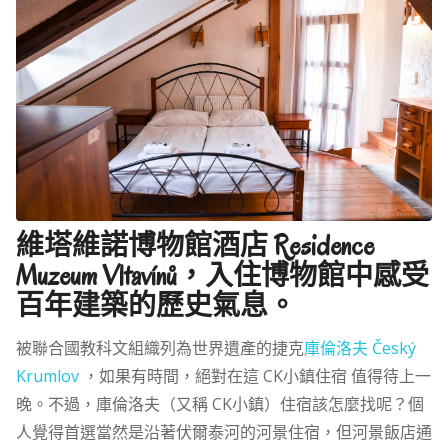
維塔維諾博物館酒店 Residence
Muzeum Vltavínů，入住博物館中感受
百年建築的歷史氣息。
被聯合國教科文組織列為世界遺產的捷克
庫倫洛夫 Český
Krumlov
，如果有時間，絕對在這 CK小鎮住宿 值得待上一
晚。不過，庫倫洛夫（又稱 CK小鎮）住宿該怎麼找呢？個
人覺得首選當然是沿著伏爾泰河的河景住宿，但河景飯店通