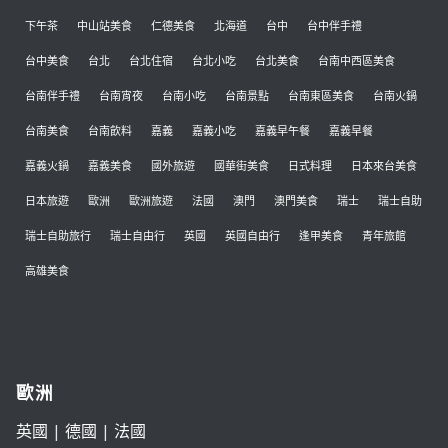
下午茶
中山站美食
仁德美食
北海道
台中
台中伴手禮
台中美食
台北
台北住宿
台北小吃
台北美食
台南中西區美食
台南伴手禮
台南宵夜
台南小吃
台南景點
台南東區美食
台南火鍋
台南美食
台南飲料
嘉義
嘉義小吃
嘉義早午餐
嘉義早餐
嘉義火鍋
嘉義美食
國外旅遊
國華街美食
日式料理
日本來台美食
日本旅遊
歐洲
歐洲旅遊
法國
澳門
澳門美食
瑞士
瑞士自助
瑞士自助旅行
瑞士自由行
英國
英國自由行
逢甲美食
青年旅館
高雄美食
歐洲
英國
|
德國
|
法國