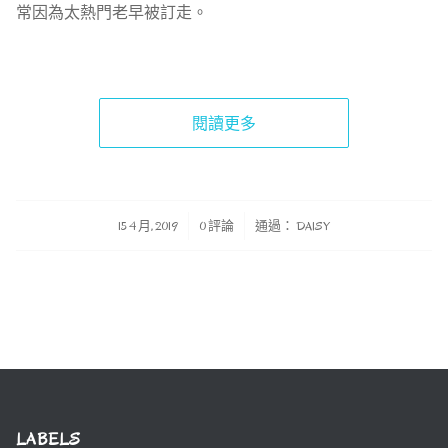
常因為太熱門老早被訂走。
閱讀更多
/
/
15 4 月, 2019
0 評論
通過：
DAISY
LABELS