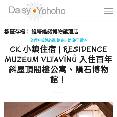
標籤存檔：
維塔維諾博物館酒店
交通方式與心得
,
捷克自助旅行
,
歐洲
CK 小鎮住宿 | RESIDENCE
MUZEUM VLTAVÍNŮ 入住百年
斜屋頂閣樓公寓、隕石博物
館！