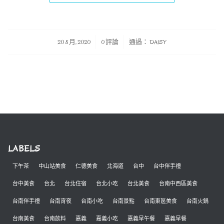
/
/
20 8 月, 2020
0 評論
通過：
DAISY
LABELS
下午茶
中山站美食
仁德美食
北海道
台中
台中伴手禮
台中美食
台北
台北住宿
台北小吃
台北美食
台南中西區美食
台南伴手禮
台南宵夜
台南小吃
台南景點
台南東區美食
台南火鍋
台南美食
台南飲料
嘉義
嘉義小吃
嘉義早午餐
嘉義早餐