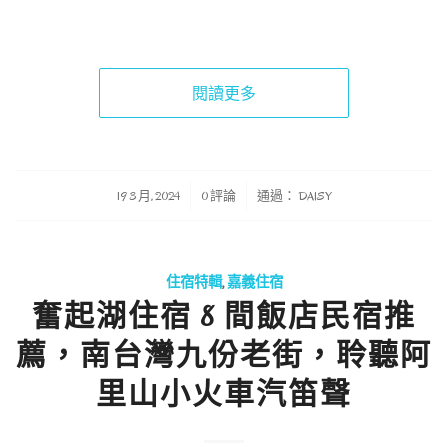
閱讀更多
/
/
19 3 月, 2024
0 評論
通過：
DAISY
住宿特輯
,
嘉義住宿
奮起湖住宿 8 間飯店民宿推
薦，南台灣九份老街，聆聽阿
里山小火車汽笛聲