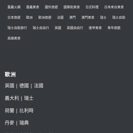
嘉義火鍋
嘉義美食
國外旅遊
國華街美食
日式料理
日本來台美食
日本旅遊
歐洲
歐洲旅遊
法國
澳門
澳門美食
瑞士
瑞士自助
瑞士自助旅行
瑞士自由行
英國
英國自由行
逢甲美食
青年旅館
高雄美食
歐洲
英國
|
德國
|
法國
義大利
|
瑞士
荷蘭
|
比利時
丹麥
|
瑞典