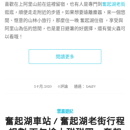
喜歡在上阿里山前在這裡留宿，也有人是專門到
奮起湖老街
逛逛，順便走走附近的步道。如果想要遠離塵囂，來一個悠
閒、愜意的山林小旅行，那麼住一晚 奮起湖住宿 ，享受與
阿里山為伍的悠閒，也是夏日避暑的好選擇，還有螢火蟲可
以看哦！
閱讀更多
/
/
5 9 月, 2020
0 評論
通過：
DAISY
雲嘉遊記
奮起湖車站 / 奮起湖老街行程