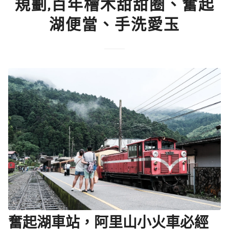
規劃,百年檜木甜甜圈、奮起
湖便當、手洗愛玉
奮起湖車站，阿里山小火車必經