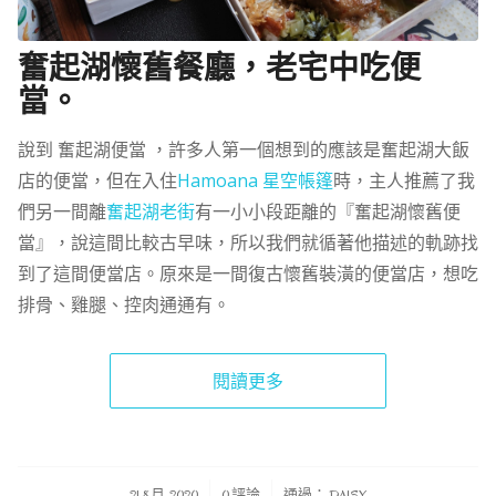
奮起湖懷舊餐廳，老宅中吃便
當。
說到 奮起湖便當 ，許多人第一個想到的應該是奮起湖大飯
店的便當，但在入住
Hamoana 星空帳篷
時，主人推薦了我
們另一間離
奮起湖老街
有一小小段距離的『奮起湖懷舊便
當』，說這間比較古早味，所以我們就循著他描述的軌跡找
到了這間便當店。原來是一間復古懷舊裝潢的便當店，想吃
排骨、雞腿、控肉通通有。
閱讀更多
/
/
21 8 月, 2020
0 評論
通過：
DAISY