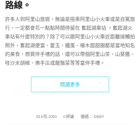
路線。
許多人到阿里山旅遊，無論是搭乘阿里山小火車或是自駕旅
行，一定都會花一點點時間停留在 奮起湖車站 。奮起湖火
車站有什麼特別的？除了可以跟阿里山小火車近距離接觸拍
照外，奮起湖便當、愛玉、鐵蛋、檜木甜甜圈都是當地知名
的美食，想買伴手禮的話，還可以帶個阿里山茶、山葵醬、
哇沙米胡椒、佛手瓜或龍鬚菜等等當伴手禮。
閱讀更多
/
/
23 8 月, 2020
0 評論
通過：
DAISY