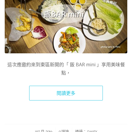
這次應邀約來到東區新開的「 飯 BAR mini 」享用美味餐
點，
閱讀更多
/
/
18 5 月, 2016
0 評論
通過：
DAISY