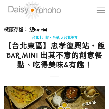
標籤存檔：
飯bar mini
台北｜川菜、台菜
,
大台北美食
【台北東區】忠孝復興站・飯
BAR MINI 出其不意的創意餐
點、吃得美味&有趣！