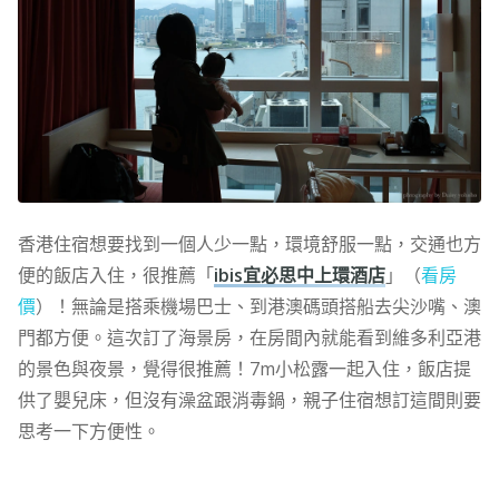
香港住宿想要找到一個人少一點，環境舒服一點，交通也方
便的飯店入住，很推薦「
ibis宜必思中上環酒店
」（
看房
價
）！無論是搭乘機場巴士、到港澳碼頭搭船去尖沙嘴、澳
門都方便。這次訂了海景房，在房間內就能看到維多利亞港
的景色與夜景，覺得很推薦！7m小松露一起入住，飯店提
供了嬰兒床，但沒有澡盆跟消毒鍋，親子住宿想訂這間則要
思考一下方便性。