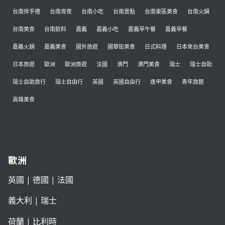
台南伴手禮
台南宵夜
台南小吃
台南景點
台南東區美食
台南火鍋
台南美食
台南飲料
嘉義
嘉義小吃
嘉義早午餐
嘉義早餐
嘉義火鍋
嘉義美食
國外旅遊
國華街美食
日式料理
日本來台美食
日本旅遊
歐洲
歐洲旅遊
法國
澳門
澳門美食
瑞士
瑞士自助
瑞士自助旅行
瑞士自由行
英國
英國自由行
逢甲美食
青年旅館
高雄美食
歐洲
英國
|
德國
|
法國
義大利
|
瑞士
荷蘭
|
比利時