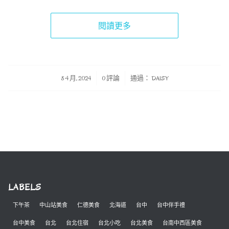
閱讀更多
/
/
8 4 月, 2024
0 評論
通過：
DAISY
LABELS
下午茶
中山站美食
仁德美食
北海道
台中
台中伴手禮
台中美食
台北
台北住宿
台北小吃
台北美食
台南中西區美食