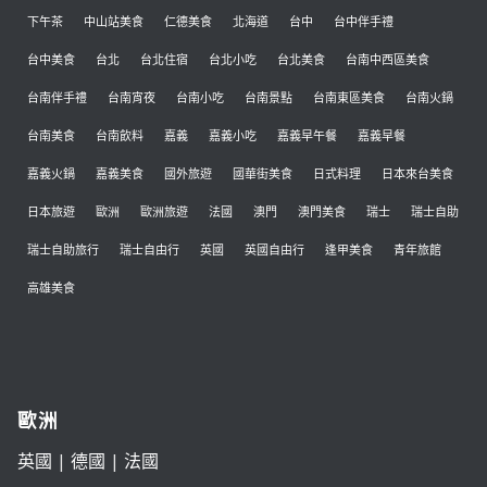
下午茶
中山站美食
仁德美食
北海道
台中
台中伴手禮
台中美食
台北
台北住宿
台北小吃
台北美食
台南中西區美食
台南伴手禮
台南宵夜
台南小吃
台南景點
台南東區美食
台南火鍋
台南美食
台南飲料
嘉義
嘉義小吃
嘉義早午餐
嘉義早餐
嘉義火鍋
嘉義美食
國外旅遊
國華街美食
日式料理
日本來台美食
日本旅遊
歐洲
歐洲旅遊
法國
澳門
澳門美食
瑞士
瑞士自助
瑞士自助旅行
瑞士自由行
英國
英國自由行
逢甲美食
青年旅館
高雄美食
歐洲
英國
|
德國
|
法國