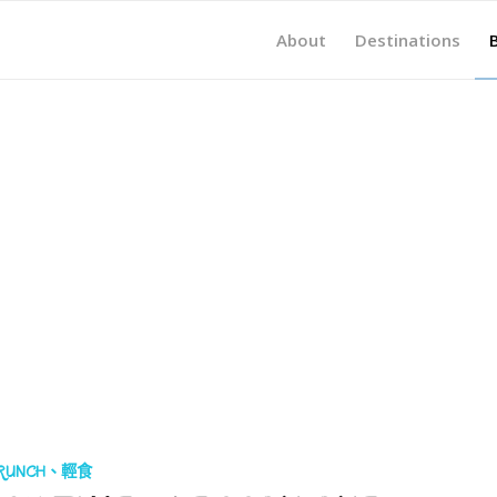
About
Destinations
RUNCH、輕食