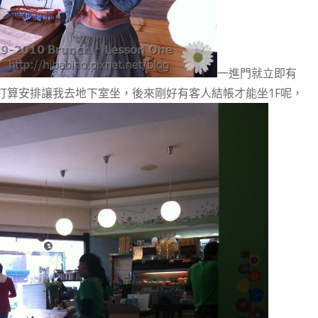
一進門就立即有
打算安排讓我去地下室坐，後來剛好有客人結帳才能坐1F呢，