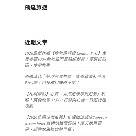
飛達旅遊
近期文章
2026最新改版【倫敦通行證 London Pass】免
費參觀100+倫敦熱門景點超划算！優惠折扣
碼、使用教學
原味時代｜好吃貝果推薦，蜜香蘋果紅茶限
時回歸！10多種口味吃不膩！
【札幌景點】必買「北海道樂享周遊券」攻
略！實測現省 $1,000 日幣與札幌一日遊行程
規劃
【2026札幌住宿推薦】札幌線流飯店Sapporo
stream hotel 直通地鐵薄野站！摩天輪景觀
房、超強北海道食材早餐！