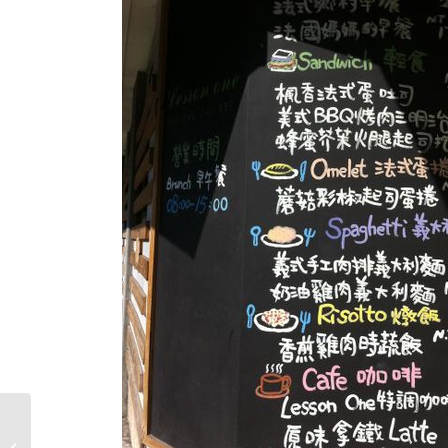
[台中] 幾分甜烘焙工坊‧可口甜點 雞