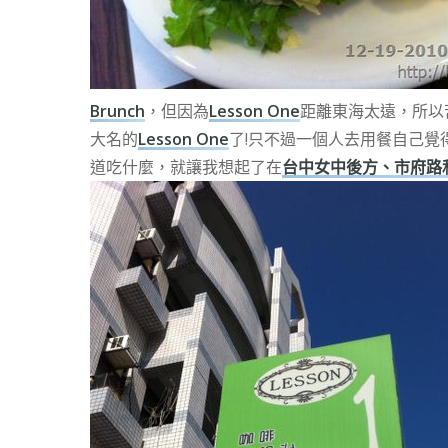
Brunch
，但因為
Lesson One
距離東海太遠，所以
大名的
Lesson One
了!只不過一個人去用餐自己覺
道吃什麼，
就讓我想起了在
台中女中後方、市府路