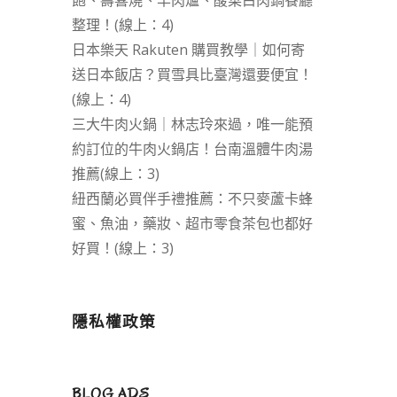
飽、壽喜燒、羊肉爐、酸菜白肉鍋餐廳
整理！(線上：4)
日本樂天 Rakuten 購買教學｜如何寄
送日本飯店？買雪具比臺灣還要便宜！
(線上：4)
三大牛肉火鍋｜林志玲來過，唯一能預
約訂位的牛肉火鍋店！台南溫體牛肉湯
推薦(線上：3)
紐西蘭必買伴手禮推薦：不只麥蘆卡蜂
蜜、魚油，藥妝、超市零食茶包也都好
好買！(線上：3)
隱私權政策
BLOG ADS