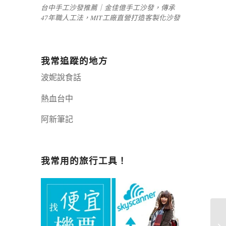
台中手工沙發推薦｜金佳億手工沙發，傳承
47年職人工法，MIT工廠直營打造客製化沙發
我常追蹤的地方
波妮說食話
熱血台中
阿新筆記
嘉義+1 | 嘉義加一
辣個露營
我常用的旅行工具！