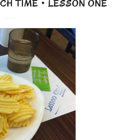
H TIME‧LESSON ONE