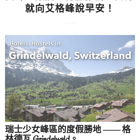
就向艾格峰說早安！
瑞士少女峰區的度假勝地 —— 格
林德瓦 Grindelwald。