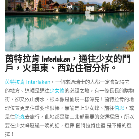
茵特拉肯 Interlaken，通往少女的門
戶，火車東、西站住宿分析。
茵特拉肯 Interlaken
，一個來過瑞士的人都一定會記得它
的地方。這裡是通往
少女峰
的必經之地，有一條長長的購物
街，卻又依山傍水，根本像是仙境一樣漂亮！茵特拉肯的地
理位置更是住重要也很棒，無論是上少女峰、前往
伯恩
，或
是往
琉森
去旅行，此地都是瑞士北部重要的交通樞紐，所以
要在少女峰區過一晚的話，選擇 茵特拉肯住宿 是不錯的選
擇！