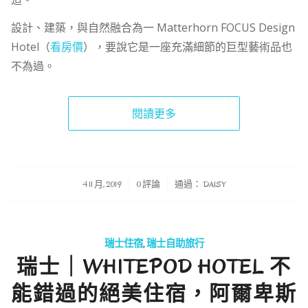
設計、建築，與自然融合為一 Matterhorn FOCUS Design
Hotel（
看房價
），要說它是一座充滿細節的巨型藝術品也
不為過。
閱讀更多
/
/
4 11 月, 2019
0 評論
通過：
DAISY
瑞士住宿
,
瑞士自助旅行
瑞士｜WHITEPOD HOTEL 不
能錯過的絕美住宿，阿爾卑斯