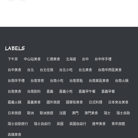
LABELS
下午茶
中山站美食
仁德美食
北海道
台中
台中伴手禮
台中美食
台北
台北住宿
台北小吃
台北美食
台南中西區美食
台南伴手禮
台南宵夜
台南小吃
台南景點
台南東區美食
台南火鍋
台南美食
台南飲料
嘉義
嘉義小吃
嘉義早午餐
嘉義早餐
嘉義火鍋
嘉義美食
國外旅遊
國華街美食
日式料理
日本來台美食
日本旅遊
歐洲
歐洲旅遊
法國
澳門
澳門美食
瑞士
瑞士自助
瑞士自助旅行
瑞士自由行
英國
英國自由行
逢甲美食
青年旅館
高雄美食