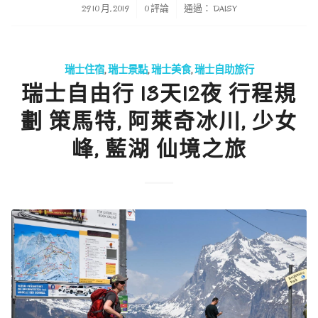
/
/
29 10 月, 2019
0 評論
通過：
DAISY
瑞士住宿
,
瑞士景點
,
瑞士美食
,
瑞士自助旅行
瑞士自由行 13天12夜 行程規
劃 策馬特, 阿萊奇冰川, 少女
峰, 藍湖 仙境之旅