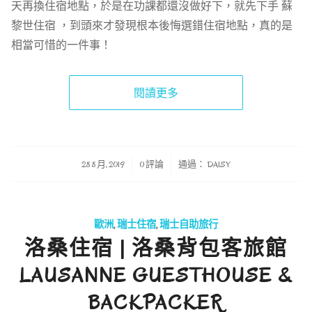
天再換住宿地點，於是在功課都還沒做好下，就先下手 蘇
黎世住宿 ，到頭來才發現根本後悔選錯住宿地點，真的是
相當可惜的一件事！
閱讀更多
/
/
28 8 月, 2019
0 評論
通過：
DAISY
歐洲
,
瑞士住宿
,
瑞士自助旅行
洛桑住宿 | 洛桑背包客旅館
LAUSANNE GUESTHOUSE &
BACKPACKER