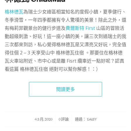
格林德瓦
為瑞士少女峰區相當知名的度假小鎮，夏季健行、
冬季滑雪，一年四季都擁有令人驚嘆的美景！除此之外，還
有梅莉菲觀景台的健行步道及
費爾斯特 First
山區的冒險活
動超級刺激、好玩！這一座小鎮的美，讓三次到過瑞士的我
三次都來到訪，私心覺得格林德瓦是又漂亮又好玩，完全值
得住個 2 – 3 天享受山中 格林德瓦住宿 。那要住在格林德
瓦火車站附近、市中心或是離 Fisrt 纜車近一點好呢？認真
看這篇 格林德瓦住宿 絕對可以幫你解惑！：）
閱讀更多
/
/
4 3 月, 2020
0 評論
通過：
DAISY