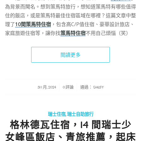
為背景而聞名。想到策馬特旅行，想知道策馬特有哪些值得
住的飯店，或是策馬特最佳住宿區域在哪裡？這篇文章中整
理了
10間策馬特住宿
，包含高C/P值住宿、豪華設計旅店、
家庭旅遊住宿等，讓你找
策馬特住宿
不用自己煩惱（笑）
閱讀更多
/
/
31 1 月, 2024
0 評論
通過：
DAISY
瑞士住宿
,
瑞士自助旅行
格林德瓦住宿，14 間瑞士少
女峰區飯店、青旅推薦，起床