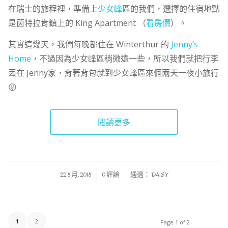
在瑞士的旅程裡，準備上
少女峰
區的我們，選擇的住宿地點
是茵特拉肯鎮上的 King Apartment （
看房價
）。
其實這幾天，我們每晚都住在 Winterthur 的
Jenny’s
Home
，不過因為少女峰區稍微遠一些，所以我們就把行李
丟在 Jenny家，背著背包就到少女峰區來個兩天一夜小旅行
😛
閱讀更多
/
/
22 8 月, 2018
0 評論
通過：
DAISY
1
2
Page 1 of 2