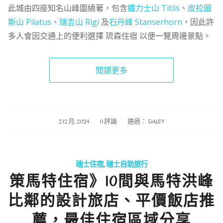
此城由四座知名山峰圍繞著，包含
鐵力士山 Titlis
、
皮拉圖
斯山 Pilatus
、
瑞吉山 Rigi
及
石丹峰 Stanserhorn
，因此許
多人會因交通上的便利選擇 琉森住宿 以便一覽周邊景點。
閱讀更多
/
/
2 12 月, 2024
0 評論
通過：
DAISY
瑞士住宿
,
瑞士自助旅行
策馬特住宿》10間與馬特洪峰
比鄰的設計旅店、平價飯店推
薦，最佳住宿區域分享