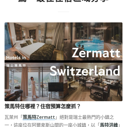
策馬特住哪裡？住宿預算怎麼抓？
瓦萊州「
策馬特Zermatt
」絕對是瑞士最熱門的小鎮之
一，這座位在阿爾卑斯山間的一座小城鎮，以「
馬特洪峰
」