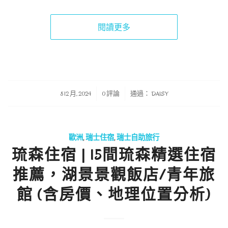
閱讀更多
/
/
8 12 月, 2024
0 評論
通過：
DAISY
歐洲
,
瑞士住宿
,
瑞士自助旅行
琉森住宿 | 15間琉森精選住宿
推薦，湖景景觀飯店/青年旅
館 (含房價、地理位置分析)