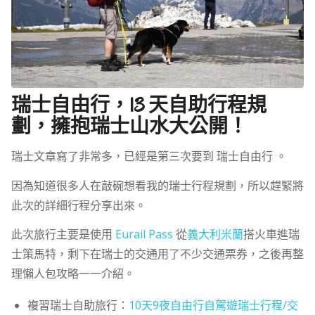
瑞士自由行，13 天自助行程規
劃，擁抱瑞士山水大公開！
瑞士文章寫了非常多，已經是第三次要到 瑞士自由行 。
因為知道很多人在敲碗想看我的瑞士行程規劃，所以趕緊將
此次的詳細行程分享出來。
此次旅行主要是使用
Eurail Pass
從
義大利米蘭
搭火車進瑞
士策馬特，剩下在瑞士的交通用了不少交通票券，之後再整
理懶人包攻略一一介紹。
複習瑞士自助旅行：
10
天
9
夜自由行自駕遊瑞士行程
/
交