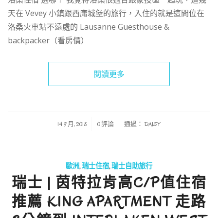
天在 Vevey 小鎮跟西庸城堡的旅行，入住的就是這間位在
洛桑火車站不遠處的 Lausanne Guesthouse &
backpacker（看房價）
閱讀更多
/
/
14 9 月, 2018
0 評論
通過：
DAISY
歐洲
,
瑞士住宿
,
瑞士自助旅行
瑞士 | 茵特拉肯高C/P值住宿
推薦 KING APARTMENT 走路