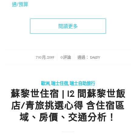
通
/
預算
閱讀更多
/
/
7 10 月, 2019
0 評論
通過：
DAISY
歐洲
,
瑞士住宿
,
瑞士自助旅行
蘇黎世住宿 | 12 間蘇黎世飯
店/青旅挑選心得 含住宿區
域、房價、交通分析！