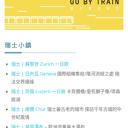
瑞士小鎮
瑞士 | 蘇黎世 Zurich 一日遊
瑞士 | 日內瓦 Geneva
國際組織集結/隆河流經之處 瑞
法交界邊緣
瑞士 | 琉森 Luzern 一日遊
卡貝爾橋/垂死獅子像/琉森
遊湖
瑞士 | 庫爾 Chur
瑞士最古老的城市 探訪千年古城的中
世紀風情
瑞士 |
萊茵瀑布
– 歐洲流量最大瀑布