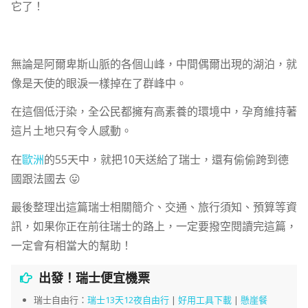
它了！
無論是阿爾卑斯山脈的各個山峰，中間偶爾出現的湖泊，就
像是天使的眼淚一樣掉在了群峰中。
在這個低汙染，全公民都擁有高素養的環境中，孕育維持著
這片土地只有令人感動。
在
歐洲
的55天中，就把10天送給了瑞士，還有偷偷跨到德
國跟法國去 😛
最後整理出這篇瑞士相關簡介、交通、旅行須知、預算等資
訊，如果你正在前往瑞士的路上，一定要撥空閱讀完這篇，
一定會有相當大的幫助！
出發！瑞士便宜機票
瑞士自由行：
瑞士13天12夜自由行
|
好用工具下載
|
懸崖餐