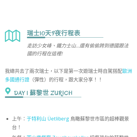
瑞士10天9夜行程表
走訪少女峰、鐵力士山…還有偷偷跨到德國跟法
國的行程在這裡!
我總共去了兩次瑞士，以下是第一次遊瑞士時自駕搭配
歐洲
多國通行證
（彈性）的行程，跟大家分享！！
DAY 1 蘇黎世 ZURICH
上午：
于特利山 Üetliberg
鳥瞰蘇黎世市區的超棒觀景
台！