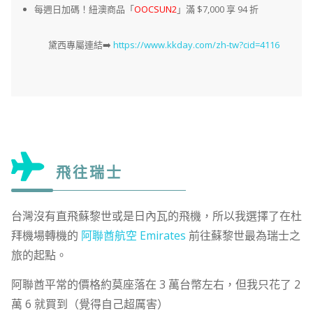
每週日加碼！紐澳商品「
OOCSUN2
」滿 $7,000 享 94 折
黛西專屬連結➡️
https://www.kkday.com/zh-tw?cid=4116
飛往瑞士
台灣沒有直飛蘇黎世或是日內瓦的飛機，所以我選擇了在杜
拜機場轉機的
阿聯酋航空 Emirates
前往蘇黎世最為瑞士之
旅的起點。
阿聯酋平常的價格約莫座落在 3 萬台幣左右，但我只花了 2
萬 6 就買到（覺得自己超厲害）