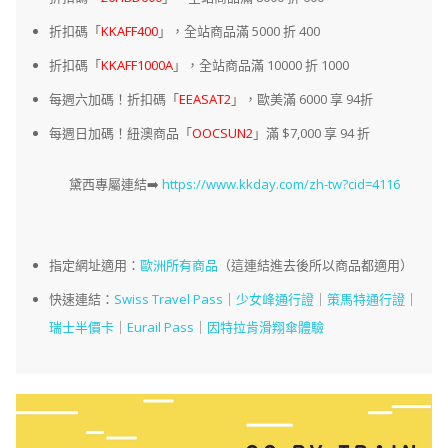
折扣碼「
KKAFF400
」，全站商品滿 5000 折 400
折扣碼「
KKAFF1000A
」，全站商品滿 10000 折 1000
每週六加碼！折扣碼「
EEASAT2
」，歐美滿 6000 享 94折
每週日加碼！紐澳商品「
OOCSUN2
」滿 $7,000 享 94 折
黛西專屬連結➡️
https://www.kkday.com/zh-tw?cid=4116
指定網址適用：
歐洲所有商品
（這連結進去後所以商品都適用）
快速連結：
Swiss Travel Pass
｜
少女峰通行證
｜
策馬特通行證
｜
瑞士半價卡
｜
Eurail Pass
｜
因特拉肯滑翔傘體驗