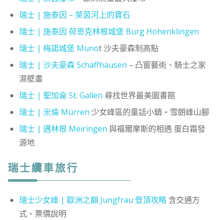
瑞士 |
施泰因 –
萊茵河上的寶石
瑞士 | 施泰因 荷恩克林根城堡 Burg Hohenklingen
瑞士 | 梅諾城堡 Muno
t 沙夫豪森制高點
瑞士 | 沙夫豪森 Schaffhausen
– 凸窗藝術、騎士之家
濕壁畫
瑞士 | 聖加侖 St. Gallen
尋找世界最美圖書館
瑞士 | 米倫 Mürren
少女峰區的童話小鎮・雪朗峰山腳
瑞士 | 邁林根 Meiringen
與福爾摩斯的相遇 蛋白霜發
源地
瑞士纜車旅行
瑞士少女峰 | 歐洲之巔 Jungfrau 登頂攻略
含交通方
式、票價說明