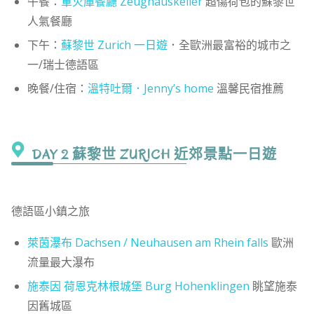
午餐：
軍火庫餐廳 Zeughauskeller
超傷荷包的蘇黎世
人氣餐廳
下午：
蘇黎世 Zurich 一日遊
．全歐洲最富裕的城市之
一/瑞士德語區
晚餐/住宿：
溫特吐爾．Jenny’s home
溫馨民宿推薦
DAY 2 蘇黎世 ZURICH 近郊景點一日遊
德語區小鎮之旅
萊茵瀑布 Dachsen / Neuhausen am Rhein falls
歐洲
流量最大瀑布
施泰因 荷恩克林根城堡 Burg Hohenklingen
眺望施泰
因舊城區