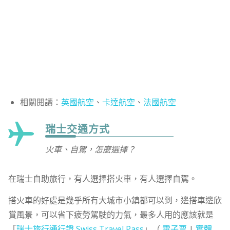
相關閱讀：
英國航空
、
卡達航空
、
法國航空
瑞士交通方式
火車、自駕，怎麼選擇？
在瑞士自助旅行，有人選擇搭火車，有人選擇自駕。
搭火車的好處是幾乎所有大城市小鎮都可以到，邊搭車邊欣
賞風景，可以省下疲勞駕駛的力氣，最多人用的應該就是
「
瑞士旅行通行證 Swiss Travel Pass
」（
電子票
|
實體