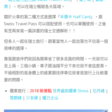
票
），可以在瑞士暢遊各大區域。
關於火車的第二種方式是選擇「
半價卡 Half Card
」，跟
Swiss Travel Pass 可以搭配使用，也可以單獨使用，之後
有空再來寫一篇詳盡的瑞士交通解析！！
但多人一起在瑞士旅行，跟著當地人一起自駕也不彷是一個
很棒的選擇。
像我跟旅伴們就因為開車省了很多走路的時間，一天就可以
走上兩、三個小鎮，車子跟油錢平分下來也就不會這麼貴。
不過相對的是身體上的疲累跟找停車位就會是旅行上比較重
要的問題。
纜車旅行：
2018 新景點
世界最斜纜車 Stoos
|
石丹峰
|
雪朗峰
|
少女峰
|
鐵力士山