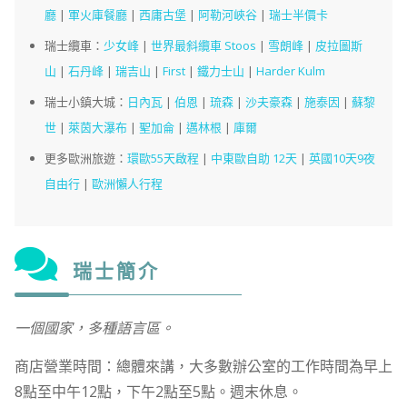
廳
|
軍火庫餐廳
|
西庸古堡
|
阿勒河峽谷
|
瑞士半價卡
瑞士纜車：
少女峰
|
世界最斜纜車 Stoos
|
雪朗峰
|
皮拉圖斯
山
|
石丹峰
|
瑞吉山
|
First
|
鐵力士山
|
Harder Kulm
瑞士小鎮大城：
日內瓦
|
伯恩
|
琉森
|
沙夫豪森
|
施泰因
|
蘇黎
世
|
萊茵大瀑布
|
聖加侖
|
邁林根
|
庫爾
更多歐洲旅遊：
環歐55天啟程
|
中東歐自助 12天
|
英國10天9夜
自由行
|
歐洲懶人行程
瑞士簡介
一個國家，多種語言區。
商店營業時間：總體來講，大多數辦公室的工作時間為早上
8點至中午12點，下午2點至5點。週末休息。