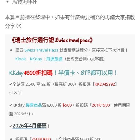
馬特洪峰杯
本篇目前還在整理中，如果有什麼需要補充的再請大家指教
分享 🙂
《瑞士旅行通行證 Swiss travel pass》
購買
Swiss Travel Pass
就累積網站積分，直接直抵下次消費！
Klook
｜
KKday
｜
飛達旅遊
（最專業台灣中文客服）
KKday
$500折扣碼
！半價卡、STP都可以用！
✔全站滿 2,500 享 92 折（最高折 300）折扣碼【
KKDAISY92
】
~12/31
✔KKday
機票商品
滿 8,000 折
$500
，折扣碼「
26TKT500
」使用期限
至 2026/5/1。
2026年4月優惠
✔
！
折扣碼「
26HBD600
」，全站商品滿 8000 折 600