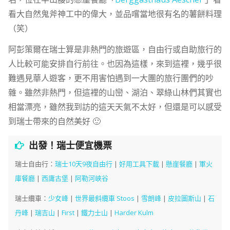
看大自然鬼斧神工中的偉大，並品嚐當地很有名的薯餅料理
（笑）
阿彭策爾在瑞士算是非熱門的旅遊區，自由行或自助旅行的
人比較可能安排自行前往。也因為這樣，來到這裡，幾乎很
難遇見華人遊客，更不用害怕遇到一大團的旅行團們的吵
雜。雖然非熱門，但這裡的山巒、湖泊、翠綠山林們其實也
相當漂亮，雖然我到訪的這天天氣不太好，但還是可以感受
到瑞士帶來的自然美好 🙂
出發！瑞士便宜機票
瑞士自由行：
瑞士10天9夜自由行
|
好用工具下載
|
懸崖餐廳
|
軍火
庫餐廳
|
西庸古堡
|
阿勒河峽谷
瑞士纜車：
少女峰
|
世界最斜纜車 Stoos
|
雪朗峰
|
皮拉圖斯山
|
石
丹峰
|
瑞吉山
|
First
|
鐵力士山
|
Harder Kulm