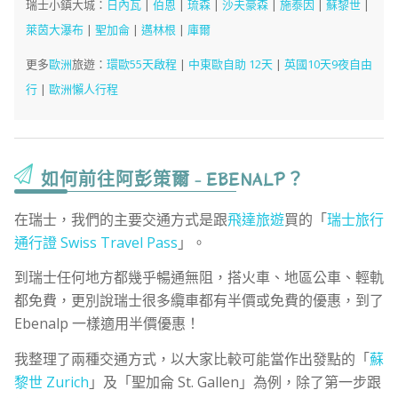
瑞士小鎮大城：
日內瓦
|
伯恩
|
琉森
|
沙夫豪森
|
施泰因
|
蘇黎世
|
萊茵大瀑布
|
聖加侖
|
邁林根
|
庫爾
更多
歐洲
旅遊：
環歐55天啟程
|
中東歐自助 12天
|
英國10天9夜自由
行
|
歐洲懶人行程
如何前往阿彭策爾 - EBENALP？
在瑞士，我們的主要交通方式是跟
飛達旅遊
買的「
瑞士旅行
通行證 Swiss Travel Pass
」。
到瑞士任何地方都幾乎暢通無阻，搭火車、地區公車、輕軌
都免費，更別說瑞士很多纜車都有半價或免費的優惠，到了
Ebenalp 一樣適用半價優惠！
我整理了兩種交通方式，以大家比較可能當作出發點的「
蘇
黎世 Zurich
」及「聖加侖 St. Gallen」為例，除了第一步跟