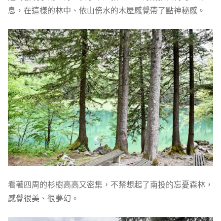
息，在這樣的林中、依山傍水的木屋感覺帶了點神秘感。
看著四周的杉樹高高又密集，不禁想起了南投的忘憂森林，
感覺很美、很夢幻。