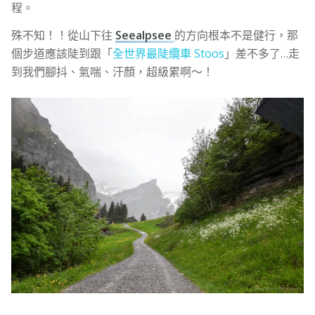
程。
殊不知！！從山下往
Seealpsee
的方向根本不是健行，那
個步道應該陡到跟「
全世界最陡纜車 Stoos
」差不多了…走
到我們腳抖、氣喘、汗顏，超級累啊～！