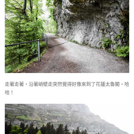
走著走著，沿著峭壁走突然覺得好像來到了花蓮太魯閣，哈
哈！