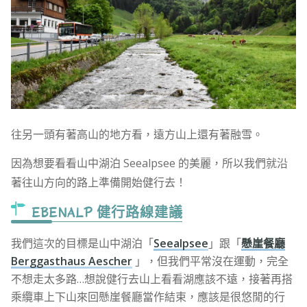
往另一頭有著高山的地方看，遠方山上還有著融雪。
因為想要看看山中湖泊 Seealpsee 的美麗，所以我們就沿
著往山方向的路上準備開始健行去！
EBENALP 健行路線建議
我們這次的目標是山中湖泊「
Seealpsee
」跟「
懸崖餐廳
Berggasthaus Aescher
」，但我們平常沒在運動，完全
不想走太多路…想說健行去山上看看湖應該不遠，接著再搭
乘纜車上下山來回懸崖餐廳當作結束，應該是很悠閒的行