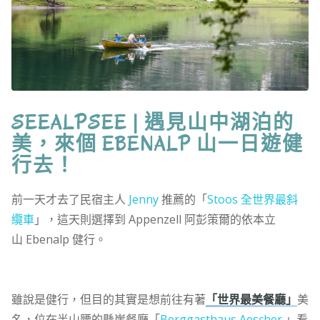
SEEALPSEE | 遇見山中湖泊的
美，來個 EBENALP 山一日遊健
行去！
前一天才去了民宿主人
Jenny
推薦的「
Stoos 全世界最斜
纜車
」，這天則選擇到 Appenzell 阿彭策爾的依本立
山 Ebenalp 健行。
雖說是健行，但目的其實是想前往有著
「世界最美餐廳」
美
名，位在半山腰的懸崖餐廳「
Berggasthaus Aescher
」看