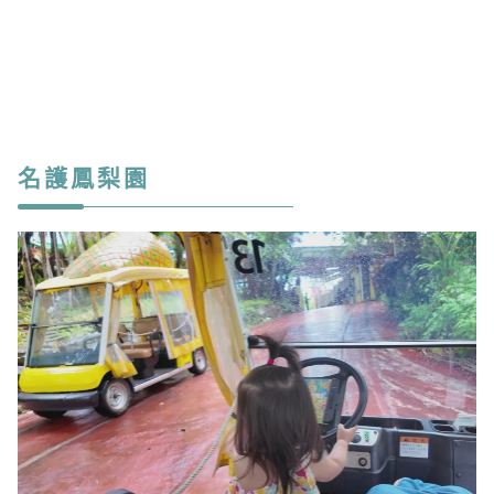
名護鳳梨園