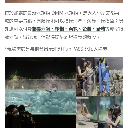
位於那霸的最新水族館 DMM 水族館，是大人小朋友都喜
歡的重要景點，有觸摸池可以摸摸海星、海參、摸摸魚；另
外還可以付費
餵食海獺、樹懶、海龜、企鵝、豬豬
等親密接
觸活動。很好玩！但記得提早到現場預約時段。
*現場需於售票櫃台出示沖繩 Fun PASS 兌換入場券