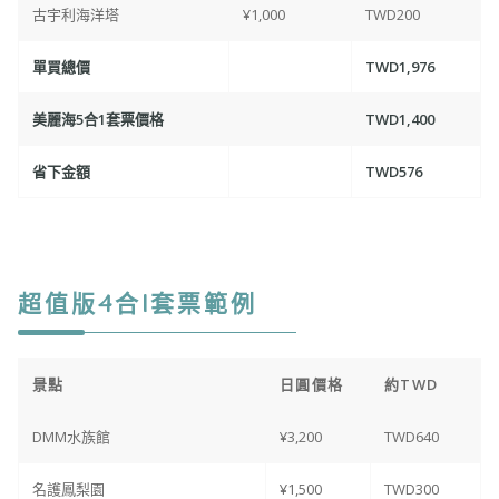
古宇利海洋塔
¥1,000
TWD200
單買總價
TWD1,976
美麗海5合1套票價格
TWD1,400
省下金額
TWD576
超值版4合1套票
範例
景點
日圓價格
約TWD
DMM水族館
¥3,200
TWD640
名護鳳梨園
¥1,500
TWD300