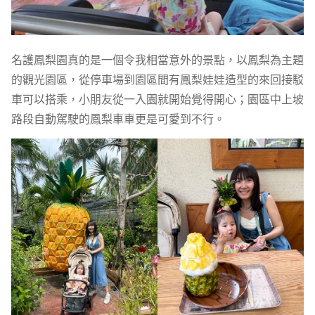
名護鳳梨園真的是一個令我相當意外的景點，以鳳梨為主題
的觀光園區，從停車場到園區間有鳳梨娃娃造型的來回接駁
車可以搭乘，小朋友從一入園就開始覺得開心；園區中上坡
路段自動駕駛的鳳梨車車更是可愛到不行。