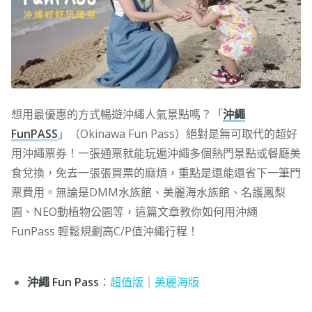
想用最優惠的方式暢遊沖繩人氣景點嗎？「
沖繩
FunPASS
」（Okinawa Fun Pass）絕對是無可取代的超好
用沖繩票券！一張通票就能玩遍沖繩多個熱門景點或餐廳美
食兌換，免去一張張買票的麻煩，重點是還能還省下一筆門
票費用。無論是DMM水族館、美麗海水族館、名護鳳梨
園、NEO動植物公園等，這篇文章教你如何用沖繩
FunPass 輕鬆規劃高C/P值沖繩行程！
沖繩 Fun Pass
：
超值版
｜
美麗海版