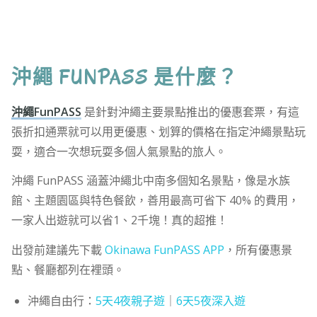
沖繩 FUNPASS 是什麼？
沖繩FunPASS
是針對沖繩主要景點推出的優惠套票，有這
張折扣通票就可以用更優惠、划算的價格在指定沖繩景點玩
耍，適合一次想玩耍多個人氣景點的旅人。
沖繩 FunPASS 涵蓋沖繩北中南多個知名景點，像是水族
館、主題園區與特色餐飲，善用最高可省下 40% 的費用，
一家人出遊就可以省1、2千塊！真的超推！
出發前建議先下載
Okinawa FunPASS APP
，所有優惠景
點、餐廳都列在裡頭。
沖繩自由行：
5天4夜親子遊
｜
6天5夜深入遊