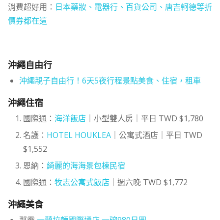
消費超好用：
日本藥妝、電器行、百貨公司、唐吉軻德等折
價券都在這
沖繩自由行
沖繩親子自由行！6天5夜行程景點美食、住宿，租車
沖繩住宿
國際通：
海洋飯店
｜小型雙人房｜平日 TWD $1,780
名護：
HOTEL HOUKLEA
｜公寓式酒店｜平日 TWD
$1,552
恩納：
綺麗的海海景包棟民宿
國際通：
牧志公寓式飯店
｜週六晚 TWD $1,772
沖繩美食