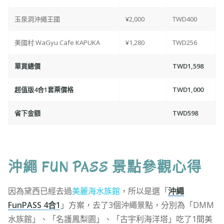
玉泉洞沖繩王國
¥2,000
TWD400
美國村 WaGyu Cafe KAPUKA
¥1,280
TWD256
單買總價
TWD1,598
超值版4合1套票價格
TWD1,000
省下金額
TWD598
沖繩 FUN PASS 景點參觀心得
因為黛西已經去過
美麗海水族館
，所以是選「
沖繩
FunPASS 4合1
」方案，去了3個沖繩景點，分別為「DMM
水族館」、「名護鳳梨園」、「古宇利海洋塔」吃了1間美