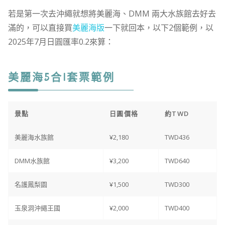
若是第一次去沖繩就想將美麗海、DMM 兩大水族館去好去
滿的，可以直接買
美麗海版
一下就回本，以下2個範例，以
2025年7月日圓匯率0.2來算：
美麗海5合1套票
範例
景點
日圓價格
約TWD
美麗海水族館
¥2,180
TWD436
DMM水族館
¥3,200
TWD640
名護鳳梨園
¥1,500
TWD300
玉泉洞沖繩王國
¥2,000
TWD400