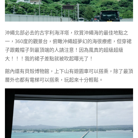
沖繩北部必去的古宇利海洋塔，欣賞沖繩海的最佳地點之
一，360度的觀景台，俯瞰沖繩超夢幻的海很療癒，但穿裙
子跟戴帽子到最頂端的人請注意！因為風真的超級超級
大！！！我的裙子差點就被吹起曝光了！
館內還有貝殼博物館，上下山有遊園車可以搭乘，除了最頂
層外也都有電梯可以搭乘，玩起來十分輕鬆。