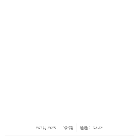
/
/
28 7 月, 2025
0 評論
通過：
DAISY