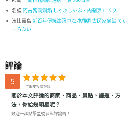
那霸
一蘭拉麵國際通店 一碗980日圓
名護
阿古豬涮涮鍋 しゃぶしゃぶ・肉割烹 にく久
濱比嘉島
近百年傳統建築中吃沖繩麵 古民家食堂 てぃ
ーらぶい
評論
5
1位網友投票評論
關於本文評論的商家、商品、景點、議題、方
法，你給幾顆星呢？
歡迎一起點擊星號參與評論唷！