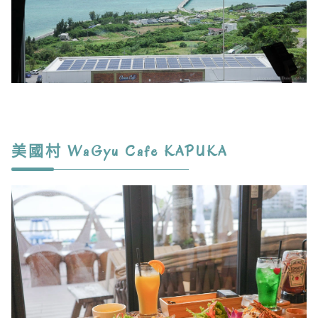
美國村 WaGyu Cafe KAPUKA