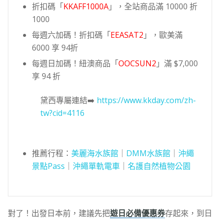
折扣碼「
KKAFF1000A
」，全站商品滿 10000 折
1000
每週六加碼！折扣碼「
EEASAT2
」，歐美滿
6000 享 94折
每週日加碼！紐澳商品「
OOCSUN2
」滿 $7,000
享 94 折
黛西專屬連結➡️
https://www.kkday.com/zh-
tw?cid=4116
推薦行程：
美麗海水族館
｜
DMM水族館
｜
沖繩
景點Pass
｜
沖繩單軌電車
｜
名護自然植物公園
對了！出發日本前，建議先把
遊日必備優惠券
存起來，到日