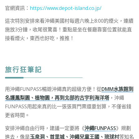
官網資訊：
https://www.depot-island.co.jp/
這次特別安排來看沖繩美國村每週六晚上8:00的煙火，連續
施放3分鐘，收尾很驚喜！重點是坐在餐廳靠窗位置就能直
接看煙火，東西也好吃，推推！
旅行狂筆記
用沖繩FUNPASS暢遊沖繩真的超級方便！從
DMM水族館到
名護鳳梨園、植物園，再到北部的古宇利海洋塔
，沖繩
FUNPASS用起來真的比一張張買門票還要划算，不僅省錢
更省時間。
安排沖繩自由行時，建議一定要將《
沖繩FUNPASS
》規劃
進去，像是
玉泉洞、首里城、沖繩兒童王國、琉球村
等知名