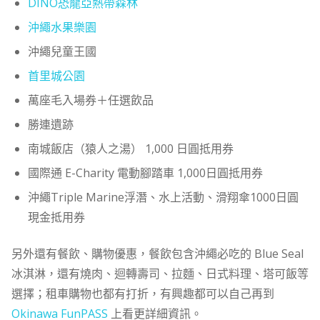
DINO恐龍亞熱帶森林
沖繩水果樂園
沖繩兒童王國
首里城公園
萬座毛入場券＋任選飲品
勝連遺跡
南城飯店（猿人之湯） 1,000 日圓抵用券
國際通 E-Charity 電動腳踏車 1,000日圓抵用券
沖繩Triple Marine浮潛、水上活動、滑翔傘1000日圓
現金抵用券
另外還有餐飲、購物優惠，餐飲包含沖繩必吃的 Blue Seal
冰淇淋，還有燒肉、迴轉壽司、拉麵、日式料理、塔可飯等
選擇；租車購物也都有打折，有興趣都可以自己再到
Okinawa FunPASS
上看更詳細資訊。