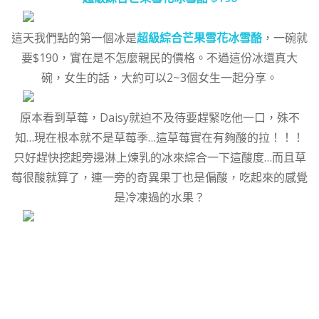
這天我們點的第一個冰是
超級綜合芒果雪花冰雪酪
，一碗就
要$190，實在是不怎麼親民的價格。不過這份冰還真大
碗，女生的話，大約可以2~3個女生一起分享。
原本看到草莓，Daisy就迫不及待要趕緊吃他一口，殊不
知…現在根本就不是草莓季…這草莓實在有夠酸的拉！！！
只好趕快挖起旁邊淋上煉乳的冰來綜合一下這酸度…而且草
莓很酸就算了，連一旁的奇異果丁也是偏酸，吃起來的感覺
是冷凍過的水果？