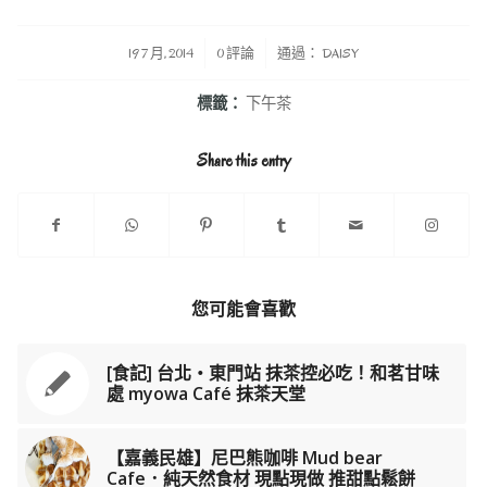
/
/
19 7 月, 2014
0 評論
通過：
DAISY
標籤：
下午茶
Share this entry
您可能會喜歡
[食記] 台北‧東門站 抹茶控必吃！和茗甘味
處 myowa Café 抹茶天堂
【嘉義民雄】尼巴熊咖啡 Mud bear
Cafe．純天然食材 現點現做 推甜點鬆餅