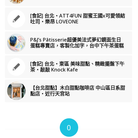
[食記] 台北‧ATT4FUN 甜蜜王國x可愛領結
吐司‧樂昂 LOVEONE
P&J’s Pâtisserie超優美法式夢幻鏡面生日
蛋糕專賣店，客製化加字，台中下午茶蛋糕
[食記] 台北‧東區 美味甜點、精緻擺盤下午
茶‧敲敲 Knock Kafe
【台北甜點】木白甜點咖啡店 中山區日系甜
點店・近行天宮站
0