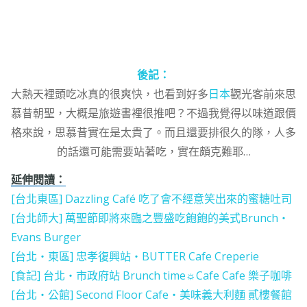
後記：
大熱天裡頭吃冰真的很爽快，也看到好多
日本
觀光客前來思
慕昔朝聖，大概是旅遊書裡很推吧？不過我覺得以味道跟價
格來說，思慕昔實在是太貴了。而且還要排很久的隊，人多
的話還可能需要站著吃，實在頗克難耶…
延伸閱讀：
[台北東區] Dazzling Café 吃了會不經意笑出來的蜜糖吐司
[台北師大] 萬聖節即將來臨之豐盛吃飽飽的美式Brunch‧
Evans Burger
[台北‧東區] 忠孝復興站‧BUTTER Cafe Creperie
[食記] 台北‧市政府站 Brunch time☼Cafe Cafe 樂子咖啡
[台北‧公館] Second Floor Cafe‧美味義大利麵 貳樓餐館