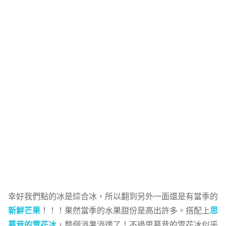
幸好我們點的冰是綜合冰，所以翻到另外一面還是有當季的
新鮮芒果
！！！果然當季的水果甜份是高出許多。搭配上
思
慕昔的雪花冰
，整個消暑消透了！不過思慕昔的雪花冰似乎