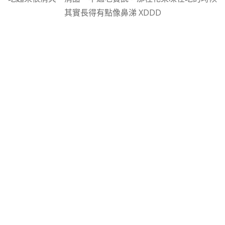
其實長得有點像鼻涕 XDDD