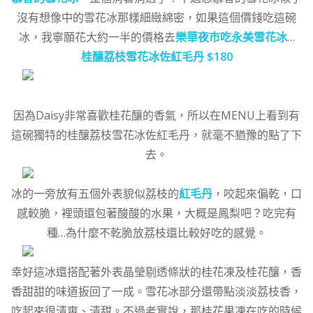
沒有想像中的雪花冰那樣細緻綿密，如果這個價錢吃這碗
冰，我寧願花大約一半的價格去
樂華夜市吃永美雪花冰
…
桂釀荔枝雪花冰佐紅毛丹 $180
因為Daisy非常喜歡桂花釀的香氣，所以在MENU上看到有
這碗獨特的桂釀荔枝雪花冰佐紅毛丹，就毫不猶豫的點了下
去。
冰的一旁放有五個外表貌似荔枝的
紅毛丹
，咬起來偏乾，口
感較脆，裡頭還包著酸酸的水果，大概是鳳梨吧？吃完有
種…為什麼不乾脆放荔枝還比較好吃的感覺。
幸好這冰還搭配著外表晶瑩剔透條狀的桂花凍及桂花釀，香
香甜甜的味道扳回了一成。雪花冰部分還帶點淡淡荔枝香，
吃起來很清爽、清甜。不過老實說，那桂花果凍在吃的時候