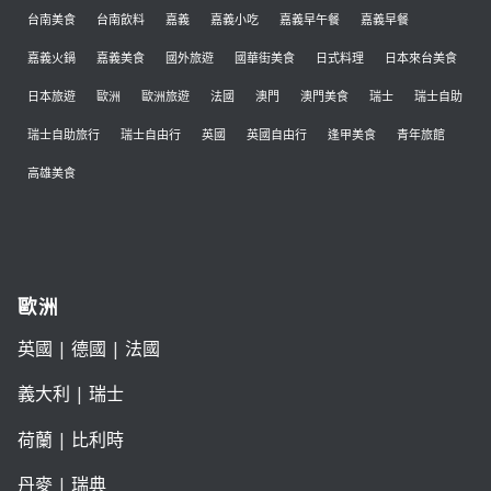
台南美食
台南飲料
嘉義
嘉義小吃
嘉義早午餐
嘉義早餐
嘉義火鍋
嘉義美食
國外旅遊
國華街美食
日式料理
日本來台美食
日本旅遊
歐洲
歐洲旅遊
法國
澳門
澳門美食
瑞士
瑞士自助
瑞士自助旅行
瑞士自由行
英國
英國自由行
逢甲美食
青年旅館
高雄美食
歐洲
英國
|
德國
|
法國
義大利
|
瑞士
荷蘭
|
比利時
丹麥
|
瑞典