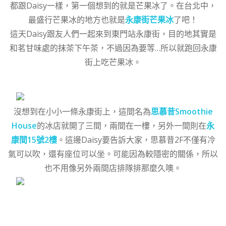
都跟Daisy一樣，第一個想到的就是芒果冰了。在台北中，
最盛行芒果冰的地方也就是
永康街芒果冰
了吧！
這天Daisy跟友人們一起來到東門站永康街，目的地其實是
和茗甘味處的抹茶下午茶，不過因為要等…所以就跑回永康
街上吃芒果冰。
沒想到在小小一條永康街上，這間名為
思慕昔Smoothie
House
的冰店就開了三間，兩間在一樓，另外一間則在
永
康間15號2樓
。這邊Daisy要告訴大家，思慕昔2F不僅有冷
氣可以吹，還有座位可以坐。可能因為較隱密的關係，所以
也不用像另外兩間店排隊排那麼久噢。