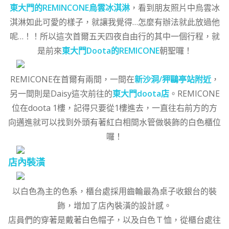
東大門的REMINCONE烏雲冰淇淋
，看到朋友照片中烏雲冰
淇淋如此可愛的樣子，就讓我覺得…怎麼有辦法就此放過他
呢…！！所以這次首爾五天四夜自由行的其中一個行程，就
是前來
東大門Doota的REMICONE
朝聖囉！
REMICONE在首爾有兩間，一間在
新沙洞/狎鷗亭站附近
，
另一間則是Daisy這次前往的
東大門doota店
。REMICONE
位在doota 1樓，記得只要從1樓進去，一直往右前方的方
向邁進就可以找到外頭有著紅白相間水管做裝飾的白色櫃位
囉！
店內裝潢
以白色為主的色系，櫃台處採用齒輪最為桌子收銀台的裝
飾，增加了店內裝潢的設計感。
店員們的穿著是戴著白色帽子，以及白色Ｔ恤，從櫃台處往