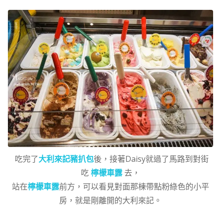
吃完了
大利來記豬扒包
後，接著Daisy就過了馬路到對街
吃
檸檬車露
去，
站在
檸檬車露
前方，可以看見對面那棟帶點粉綠色的小平
房，就是剛離開的大利來記。