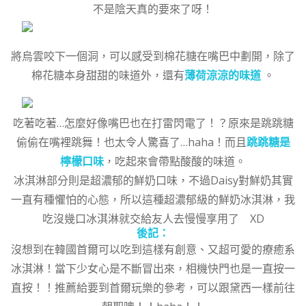
不是陰天真的要來了呀！
將烏雲咬下一個洞，可以感受到棉花糖在嘴巴中劃開，除了
棉花糖本身甜甜的味道外，還有
薄荷涼涼的味道
。
吃著吃著…怎麼好像嘴巴也在打雷閃電了！？原來是跳跳糖
偷偷在嘴裡跳舞！也太令人驚喜了…haha！而且
跳跳糖是
檸檬口味
，吃起來會帶點酸酸的味道。
冰淇淋部分則是超濃郁的鮮奶口味，不過Daisy對鮮奶其實
一直有種懼怕的心態，所以這種超濃郁級的鮮奶冰淇淋，我
吃沒幾口冰淇淋就交給友人去慢慢享用了 XD
後記：
沒想到在韓國首爾可以吃到這樣有創意、又超可愛的療癒系
冰淇淋！當下少女心是不斷冒出來，相機快門也是一直按一
直按！！推薦給要到首爾玩樂的參考，可以跟黛西一樣前往