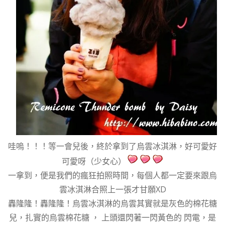
哇嗚！！！等一會兒後，終於拿到了烏雲冰淇淋，好可愛好
可愛呀（少女心）
一拿到，便是我們的瘋狂拍照時間，每個人都一定要來跟烏
雲冰淇淋合照上一張才甘願XD
轟隆隆！轟隆隆！烏雲冰淇淋的烏雲其實就是灰色的棉花糖
兒，扎實的烏雲棉花糖 ， 上頭還閃著一閃黃色的 閃電，是