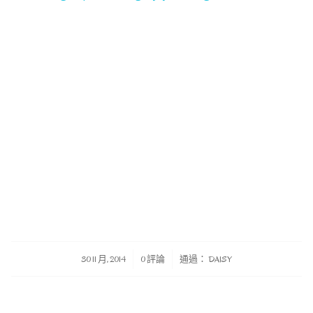
/
/
30 11 月, 2014
0 評論
通過：
DAISY