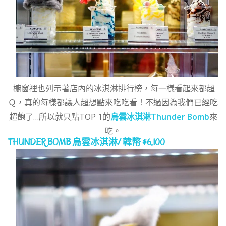
櫥窗裡也列示著店內的冰淇淋排行榜，每一樣看起來都超
Ｑ，真的每樣都讓人超想點來吃吃看！不過因為我們已經吃
超飽了…所以就只點TOP 1的
烏雲冰淇淋Thunder Bomb
來
吃。
THUNDER BOMB 烏雲冰淇淋/
韓幣
$6,100