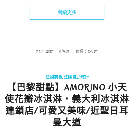
閱讀更多
/
/
7 7 月, 2017
0 評論
通過：
DAISY
法國美食
,
法國自助旅行
【巴黎甜點】AMORINO 小天
使花瓣冰淇淋・義大利冰淇淋
連鎖店/可愛又美味/近聖日耳
曼大道