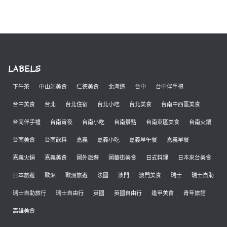
LABELS
下午茶
中山站美食
仁德美食
北海道
台中
台中伴手禮
台中美食
台北
台北住宿
台北小吃
台北美食
台南中西區美食
台南伴手禮
台南宵夜
台南小吃
台南景點
台南東區美食
台南火鍋
台南美食
台南飲料
嘉義
嘉義小吃
嘉義早午餐
嘉義早餐
嘉義火鍋
嘉義美食
國外旅遊
國華街美食
日式料理
日本來台美食
日本旅遊
歐洲
歐洲旅遊
法國
澳門
澳門美食
瑞士
瑞士自助
瑞士自助旅行
瑞士自由行
英國
英國自由行
逢甲美食
青年旅館
高雄美食