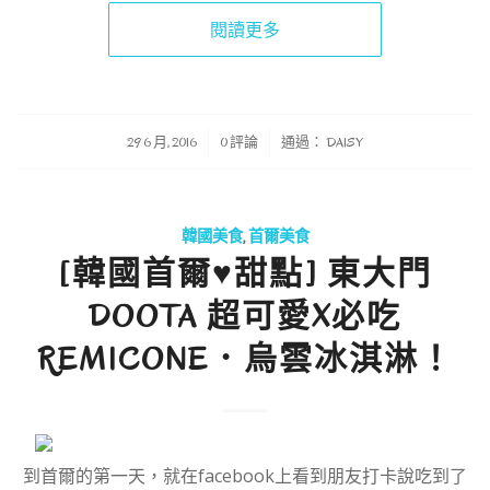
閱讀更多
/
/
29 6 月, 2016
0 評論
通過：
DAISY
韓國美食
,
首爾美食
[韓國首爾♥甜點] 東大門
DOOTA 超可愛X必吃
REMICONE．烏雲冰淇淋！
到首爾的第一天，就在facebook上看到朋友打卡說吃到了