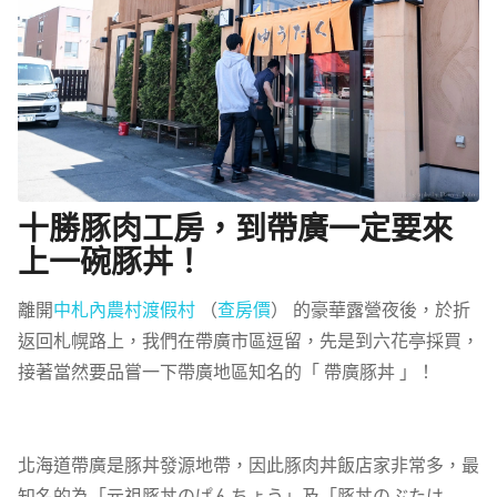
十勝豚肉工房，到帶廣一定要來
上一碗豚丼！
離開
中札內農村渡假村
（
查房價
） 的豪華露營夜後，於折
返回札幌路上，我們在帶廣市區逗留，先是到六花亭採買，
接著當然要品嘗一下帶廣地區知名的「 帶廣豚丼 」！
北海道帶廣是豚丼發源地帶，因此豚肉丼飯店家非常多，最
知名的為「元祖豚丼のぱんちょう」及「豚丼のぶたは