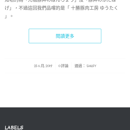
げ」，不過這回我們品嚐的是「 十勝豚肉工房 ゆうたく
」。
閱讀更多
/
/
25 6 月, 2019
0 評論
通過：
DAISY
LABELS