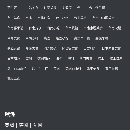
下午茶
中山站美食
仁德美食
北海道
台中
台中伴手禮
台中美食
台北
台北住宿
台北小吃
台北美食
台南中西區美食
台南伴手禮
台南宵夜
台南小吃
台南景點
台南東區美食
台南火鍋
台南美食
台南飲料
嘉義
嘉義小吃
嘉義早午餐
嘉義早餐
嘉義火鍋
嘉義美食
國外旅遊
國華街美食
日式料理
日本來台美食
日本旅遊
歐洲
歐洲旅遊
法國
澳門
澳門美食
瑞士
瑞士自助
瑞士自助旅行
瑞士自由行
英國
英國自由行
逢甲美食
青年旅館
高雄美食
歐洲
英國
|
德國
|
法國