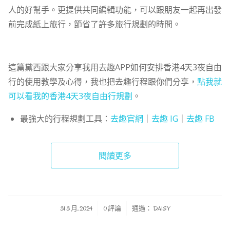
人的好幫手。更提供共同編輯功能，可以跟朋友一起再出發
前完成紙上旅行，節省了許多旅行規劃的時間。
這篇黛西跟大家分享我用去趣APP如何安排香港4天3夜自由
行的使用教學及心得，我也把去趣行程跟你們分享，
點我就
可以看我的香港4天3夜自由行規劃
。
最強大的行程規劃工具：
去趣官網
｜
去趣 IG
｜
去趣 FB
閱讀更多
/
/
31 3 月, 2024
0 評論
通過：
DAISY