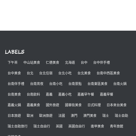
LABELS
下午茶
中山站美食
仁德美食
北海道
台中
台中伴手禮
台中美食
台北
台北住宿
台北小吃
台北美食
台南中西區美食
台南伴手禮
台南宵夜
台南小吃
台南景點
台南東區美食
台南火鍋
台南美食
台南飲料
嘉義
嘉義小吃
嘉義早午餐
嘉義早餐
嘉義火鍋
嘉義美食
國外旅遊
國華街美食
日式料理
日本來台美食
日本旅遊
歐洲
歐洲旅遊
法國
澳門
澳門美食
瑞士
瑞士自助
瑞士自助旅行
瑞士自由行
英國
英國自由行
逢甲美食
青年旅館