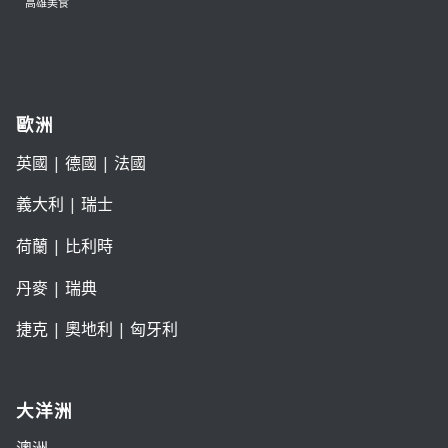
高雄美食
歐洲
英國
|
德國
|
法國
義大利
|
瑞士
荷蘭
|
比利時
丹麥
|
瑞典
捷克
|
奧地利
|
匈牙利
大洋洲