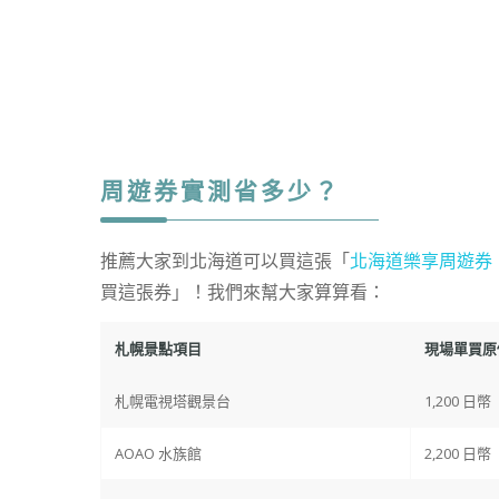
周遊券實測省多少？
推薦大家到北海道可以買這張「
北海道樂享周遊券（Hav
買這張券」！我們來幫大家算算看：
札幌景點項目
現場單買原
札幌電視塔觀景台
1,200 日幣
AOAO 水族館
2,200 日幣