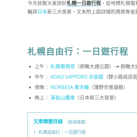
今天就幫大家排好
札幌一日遊行程
，從地標札幌電視
輪與
日本
新三大夜景，文末附上超詳細的周遊券省
札幌自由行：一日遊行程
上午：
札幌電視塔
（俯瞰大通公園） ➔ 俯瞰
中午：
AOAO SAPPORO 水族館
（狸小路商店街
傍晚：
NORBESA 摩天輪
（薄野市景遠眺）
晚上：
藻岩山纜車
（日本新三大夜景）
文章精選目錄
[點我隱藏]
1.
札幌自由行：一日遊行程