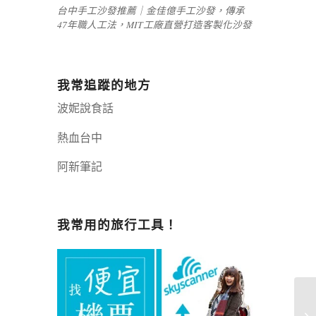
台中手工沙發推薦｜金佳億手工沙發，傳承
47年職人工法，MIT工廠直營打造客製化沙發
我常追蹤的地方
波妮說食話
熱血台中
阿新筆記
嘉義+1 | 嘉義加一
辣個露營
我常用的旅行工具！