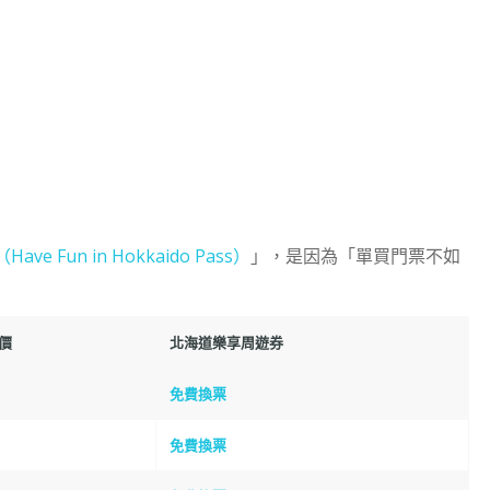
e Fun in Hokkaido Pass）
」，是因為「單買門票不如
價
北海道樂享周遊券
免費換票
免費換票