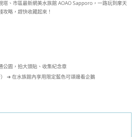
塔、市區最新網美水族館 AOAO Sapporo，一路玩到摩天
錢攻略，趕快收藏起來！
大通公園，拍大頭貼、收集紀念章
） ➔ 在水族館內享用限定藍色可頌邊看企鵝