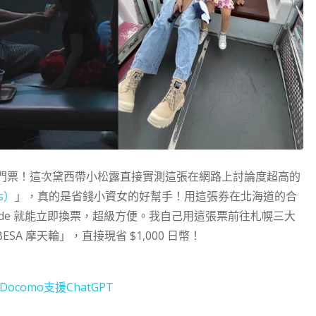
門票！這次黛西帶小松露直接實測這張在網路上討論度超高的
ss）
」，真的是省錢小資女的好幫手！用這張券在北海道的合
Code 就能立即換票，超級方便。我自己用這張票前往札幌三大
A 摩天輪」，直接現省 $1,000 日幣！
 Docomo支援ChatGPT