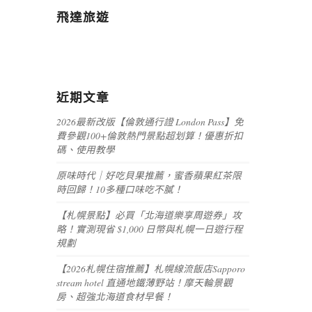
飛達旅遊
近期文章
2026最新改版【倫敦通行證 London Pass】免
費參觀100+倫敦熱門景點超划算！優惠折扣
碼、使用教學
原味時代｜好吃貝果推薦，蜜香蘋果紅茶限
時回歸！10多種口味吃不膩！
【札幌景點】必買「北海道樂享周遊券」攻
略！實測現省 $1,000 日幣與札幌一日遊行程
規劃
【2026札幌住宿推薦】札幌線流飯店Sapporo
stream hotel 直通地鐵薄野站！摩天輪景觀
房、超強北海道食材早餐！