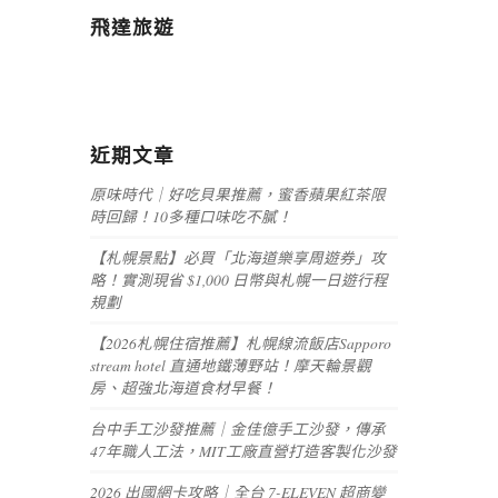
飛達旅遊
近期文章
原味時代｜好吃貝果推薦，蜜香蘋果紅茶限
時回歸！10多種口味吃不膩！
【札幌景點】必買「北海道樂享周遊券」攻
略！實測現省 $1,000 日幣與札幌一日遊行程
規劃
【2026札幌住宿推薦】札幌線流飯店Sapporo
stream hotel 直通地鐵薄野站！摩天輪景觀
房、超強北海道食材早餐！
台中手工沙發推薦｜金佳億手工沙發，傳承
47年職人工法，MIT工廠直營打造客製化沙發
2026 出國網卡攻略｜全台 7-ELEVEN 超商變