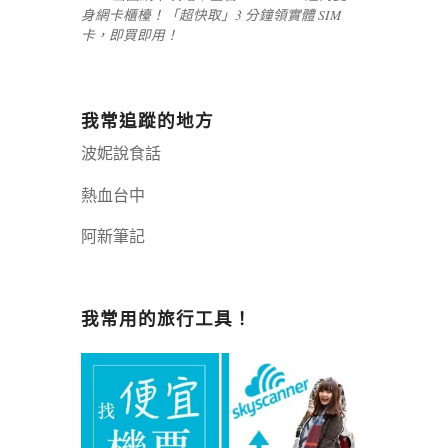
身網卡櫃檯！「超快取」3 分鐘領實體 SIM
卡，即買即用！
我常追蹤的地方
波妮說食話
熱血台中
阿新筆記
嘉義+1 | 嘉義加一
辣個露營
我常用的旅行工具！