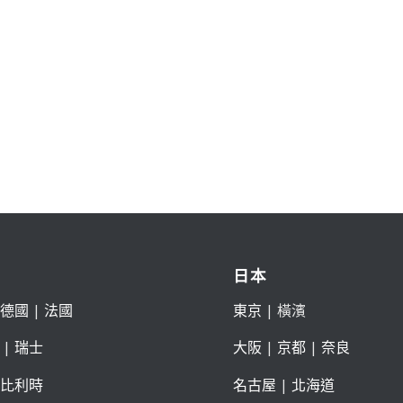
日本
德國
|
法國
東京
| 橫濱
|
瑞士
大阪
|
京都
|
奈良
比利時
名古屋
|
北海道