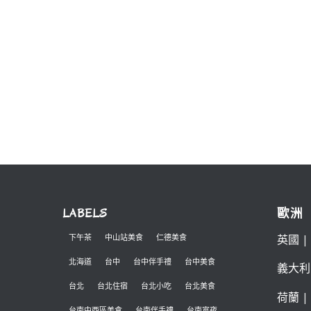
LABELS
歐洲
英國
|
下午茶
中山站美食
仁德美食
北海道
台中
台中伴手禮
台中美食
義大利
台北
台北住宿
台北小吃
台北美食
荷蘭
|
台南中西區美食
台南伴手禮
台南宵夜