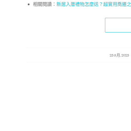
相關閱讀：
新居入厝禮物怎麼送？超實用喬遷
/
/
23 8 月, 2023