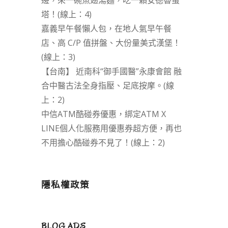
邊，來一碗魚翅湯麵，吃一顆安德魯蛋
塔！(線上：4)
嘉義早午餐懶人包，在地人氣早午餐
店、高 C/P 值拼盤、大份量美式漢堡！
(線上：3)
【台南】 近南科“御手國醫”永康會館 融
合中醫古法全身指壓、足底按摩。(線
上：2)
中信ATM酷碰券優惠，綁定ATM X
LINE個人化服務用優惠券超方便，再也
不用擔心酷碰券不見了！(線上：2)
隱私權政策
BLOG ADS