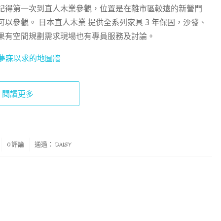
記得第一次到直人木業參觀，位置是在離市區較遠的新營門
以參觀。 日本直人木業 提供全系列家具 3 年保固，沙發、
果有空間規劃需求現場也有專員服務及討論。
r，夢寐以求的地圖牆
閱讀更多
0 評論
通過：
DAISY