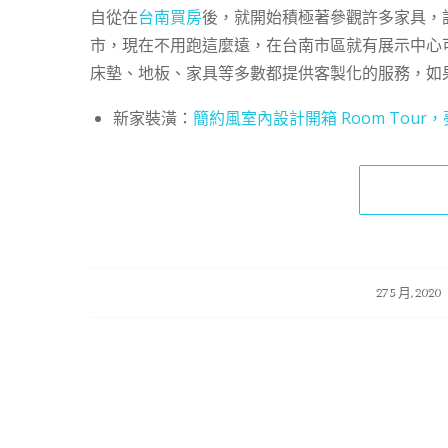
自從在
台南買房
後，就開始積極著參觀許多家具，
市，現在不用跑這麼遠，在台南市區就有展示中心可
床墊、地板、家具等多數都提供客製化的服務，如
新家裝潢：
簡約風室內設計開箱 Room Tou
/
/
27 5 月, 2020