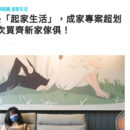
俱挑選
,
居家生活
墊「起家生活」，成家專案超划
次買齊新家傢俱！