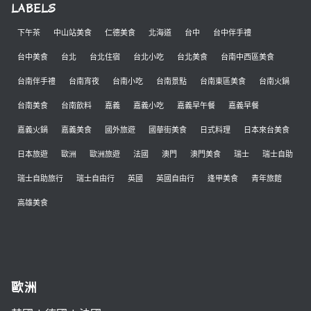
LABELS
下午茶
中山站美食
仁德美食
北海道
台中
台中伴手禮
台中美食
台北
台北住宿
台北小吃
台北美食
台南中西區美食
台南伴手禮
台南宵夜
台南小吃
台南景點
台南東區美食
台南火鍋
台南美食
台南飲料
嘉義
嘉義小吃
嘉義早午餐
嘉義早餐
嘉義火鍋
嘉義美食
國外旅遊
國華街美食
日式料理
日本來台美食
日本旅遊
歐洲
歐洲旅遊
法國
澳門
澳門美食
瑞士
瑞士自助
瑞士自助旅行
瑞士自由行
英國
英國自由行
逢甲美食
青年旅館
高雄美食
歐洲