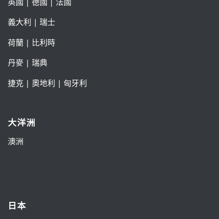
英國
|
德國
|
法國
義大利
|
瑞士
荷蘭
|
比利時
丹麥
|
瑞典
捷克
|
奧地利
|
匈牙利
大洋洲
澳洲
日本