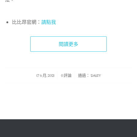
比比昂官網：
請點我
閱讀更多
/
/
17 6 月, 2021
0 評論
通過：
DAISY