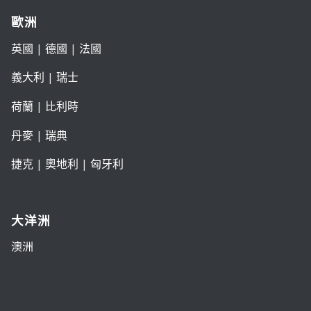
歐洲
英國
|
德國
|
法國
義大利
|
瑞士
荷蘭
|
比利時
丹麥
|
瑞典
捷克
|
奧地利
|
匈牙利
大洋洲
澳洲