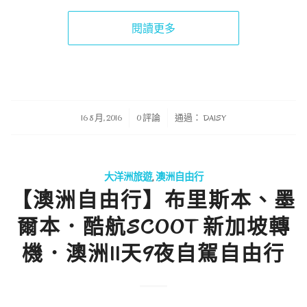
閱讀更多
/
/
16 8 月, 2016
0 評論
通過：
DAISY
大洋洲旅遊
,
澳洲自由行
【澳洲自由行】布里斯本、墨
爾本．酷航SCOOT 新加坡轉
機．澳洲11天9夜自駕自由行