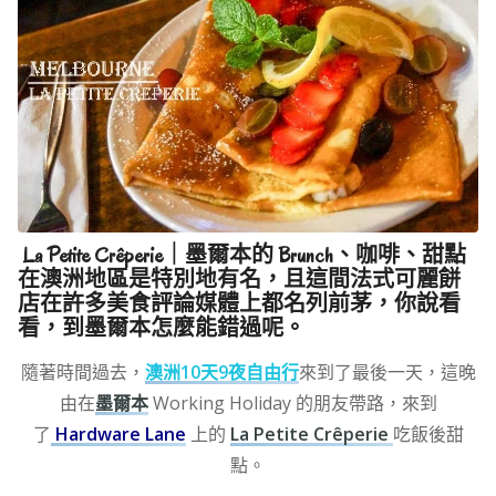
La Petite Crêperie｜墨爾本的 Brunch、咖啡、甜點
在澳洲地區是特別地有名，且這間法式可麗餅
店在許多美食評論媒體上都名列前茅，你說看
看，到墨爾本怎麼能錯過呢。
隨著時間過去，
澳洲10天9夜自由行
來到了最後一天，這晚
由在
墨爾本
Working Holiday 的朋友帶路，來到
了
Hardware Lane
上的
La Petite Crêperie
吃飯後甜
點。