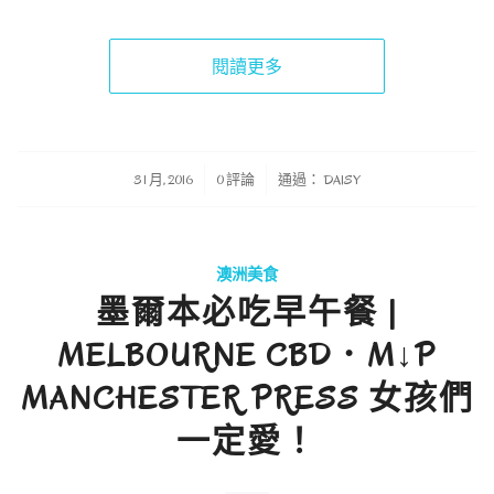
閱讀更多
/
/
3 1 月, 2016
0 評論
通過：
DAISY
澳洲美食
墨爾本必吃早午餐 |
MELBOURNE CBD．M↓P
MANCHESTER PRESS 女孩們
一定愛！