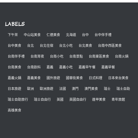
LABELS
下午茶
中山站美食
仁德美食
北海道
台中
台中伴手禮
台中美食
台北
台北住宿
台北小吃
台北美食
台南中西區美食
台南伴手禮
台南宵夜
台南小吃
台南景點
台南東區美食
台南火鍋
台南美食
台南飲料
嘉義
嘉義小吃
嘉義早午餐
嘉義早餐
嘉義火鍋
嘉義美食
國外旅遊
國華街美食
日式料理
日本來台美食
日本旅遊
歐洲
歐洲旅遊
法國
澳門
澳門美食
瑞士
瑞士自助
瑞士自助旅行
瑞士自由行
英國
英國自由行
逢甲美食
青年旅館
高雄美食