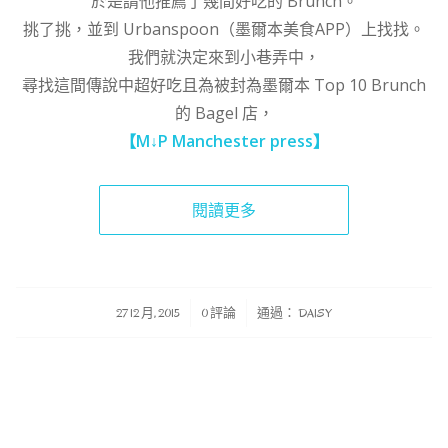
於是請他推薦了幾間好吃的 Brunch。
挑了挑，並到 Urbanspoon（墨爾本美食APP）上找找。
我們就決定來到小巷弄中，
尋找這間傳說中超好吃且為被封為墨爾本 Top 10 Brunch
的 Bagel 店，
【M↓P Manchester press】
閱讀更多
/
/
27 12 月, 2015
0 評論
通過：
DAISY