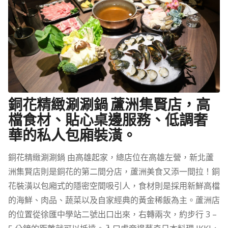
銅花精緻涮涮鍋 蘆洲集賢店，高
檔食材、貼心桌邊服務、低調奢
華的私人包廂裝潢。
銅花精緻涮涮鍋 由高雄起家，總店位在高雄左營，新北蘆
洲集賢店則是銅花的第二間分店，蘆洲美食又添一間拉！銅
花裝潢以包廂式的隱密空間吸引人，食材則是採用新鮮高檔
的海鮮、肉品、蔬菜以及自家經典的黃金稀飯為主。蘆洲店
的位置從徐匯中學站二號出口出來，右轉兩次，約步行 3 –