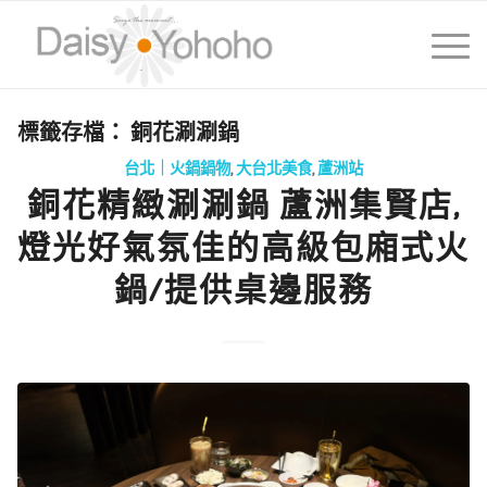
標籤存檔：
銅花涮涮鍋
台北｜火鍋鍋物
,
大台北美食
,
蘆洲站
銅花精緻涮涮鍋 蘆洲集賢店,
燈光好氣氛佳的高級包廂式火
鍋/提供桌邊服務