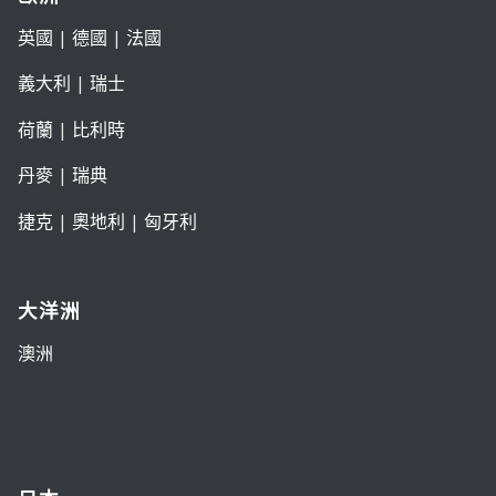
英國
|
德國
|
法國
義大利
|
瑞士
荷蘭
|
比利時
丹麥
|
瑞典
捷克
|
奧地利
|
匈牙利
大洋洲
澳洲