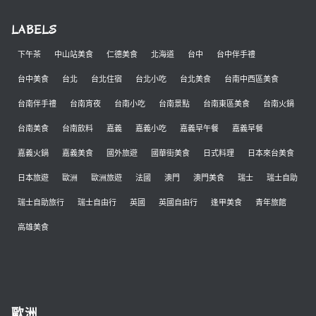
LABELS
下午茶
中山站美食
仁德美食
北海道
台中
台中伴手禮
台中美食
台北
台北住宿
台北小吃
台北美食
台南中西區美食
台南伴手禮
台南宵夜
台南小吃
台南景點
台南東區美食
台南火鍋
台南美食
台南飲料
嘉義
嘉義小吃
嘉義早午餐
嘉義早餐
嘉義火鍋
嘉義美食
國外旅遊
國華街美食
日式料理
日本來台美食
日本旅遊
歐洲
歐洲旅遊
法國
澳門
澳門美食
瑞士
瑞士自助
瑞士自助旅行
瑞士自由行
英國
英國自由行
逢甲美食
青年旅館
高雄美食
歐洲