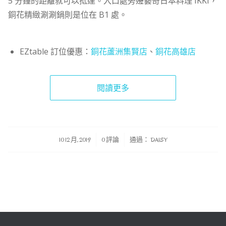
5 分鐘的距離就可以抵達。入口處旁邊藝奇日本料理 IKKI，
銅花精緻涮涮鍋則是位在 B1 處。
EZtable 訂位優惠：
銅花蘆洲集賢店
、
銅花高雄店
閱讀更多
/
/
10 12 月, 2019
0 評論
通過：
DAISY