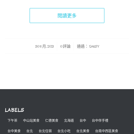
閱讀更多
/
/
30 11 月, 2021
0 評論
通過：
DAISY
LABELS
下午茶
中山站美食
仁德美食
北海道
台中
台中伴手禮
台中美食
台北
台北住宿
台北小吃
台北美食
台南中西區美食