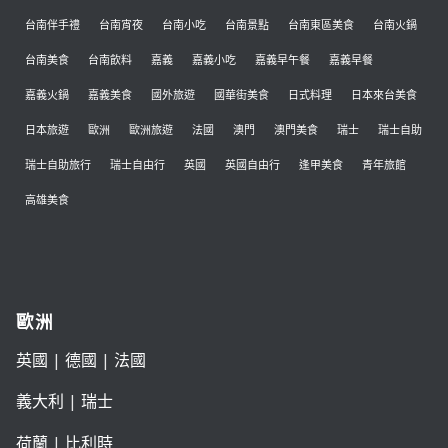
台南伴手禮
台南宵夜
台南小吃
台南景點
台南東區美食
台南火鍋
台南美食
台南飲料
嘉義
嘉義小吃
嘉義早午餐
嘉義早餐
嘉義火鍋
嘉義美食
國外旅遊
國華街美食
日式料理
日本來台美食
日本旅遊
歐洲
歐洲旅遊
法國
澳門
澳門美食
瑞士
瑞士自助
瑞士自助旅行
瑞士自由行
英國
英國自由行
逢甲美食
青年旅館
高雄美食
歐洲
英國
|
德國
|
法國
義大利
|
瑞士
荷蘭
|
比利時