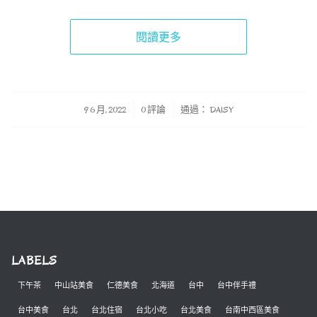
閱讀更多
/
/
9 6 月, 2022
0 評論
通過：
DAISY
LABELS
下午茶
中山站美食
仁德美食
北海道
台中
台中伴手禮
台中美食
台北
台北住宿
台北小吃
台北美食
台南中西區美食