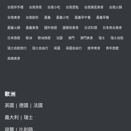
台南伴手禮
台南宵夜
台南小吃
台南景點
台南東區美食
台南火鍋
台南美食
台南飲料
嘉義
嘉義小吃
嘉義早午餐
嘉義早餐
嘉義火鍋
嘉義美食
國外旅遊
國華街美食
日式料理
日本來台美食
日本旅遊
歐洲
歐洲旅遊
法國
澳門
澳門美食
瑞士
瑞士自助
瑞士自助旅行
瑞士自由行
英國
英國自由行
逢甲美食
青年旅館
高雄美食
歐洲
英國
|
德國
|
法國
義大利
|
瑞士
荷蘭
|
比利時