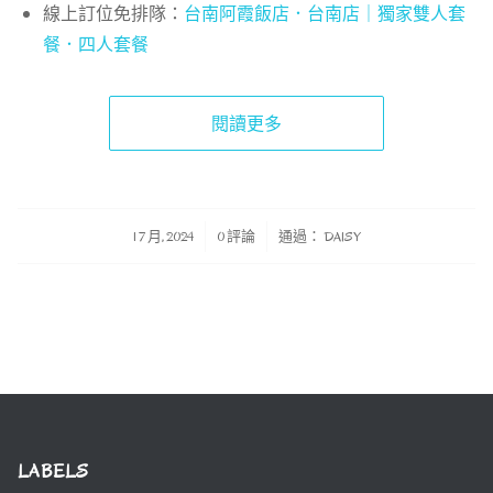
線上訂位免排隊：
台南阿霞飯店．台南店｜獨家雙人套
餐．四人套餐
閱讀更多
/
/
1 7 月, 2024
0 評論
通過：
DAISY
LABELS