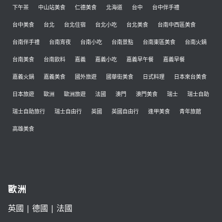
下午茶
中山站美食
仁德美食
北海道
台中
台中伴手禮
台中美食
台北
台北住宿
台北小吃
台北美食
台南中西區美食
台南伴手禮
台南宵夜
台南小吃
台南景點
台南東區美食
台南火鍋
台南美食
台南飲料
嘉義
嘉義小吃
嘉義早午餐
嘉義早餐
嘉義火鍋
嘉義美食
國外旅遊
國華街美食
日式料理
日本來台美食
日本旅遊
歐洲
歐洲旅遊
法國
澳門
澳門美食
瑞士
瑞士自助
瑞士自助旅行
瑞士自由行
英國
英國自由行
逢甲美食
青年旅館
高雄美食
歐洲
英國
|
德國
|
法國